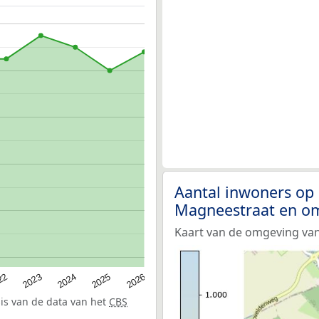
Aantal inwoners op
Magneestraat en o
Kaart van de omgeving va
22
2024
2026
2023
2025
sis van de data van het
CBS