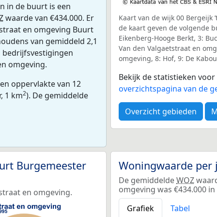
 in de buurt is een
Z
waarde van €434.000. Er
Kaart van de wijk 00 Bergeijk 
de kaart geven de volgende 
straat en omgeving Buurt
Eikenberg-Hooge Berkt, 3: Buc
houdens van gemiddeld 2,1
Van den Valgaetstraat en omg
 bedrijfsvestigingen
omgeving, 8: Hof, 9: De Kabo
en omgeving.
Bekijk de statistieken voo
en oppervlakte van 12
overzichtspagina van de ge
2
r, 1 km
). De gemiddelde
Overzicht gebieden
M
urt Burgemeester
Woningwaarde per 
De gemiddelde
WOZ
waard
omgeving was €434.000 in 
straat en omgeving.
Grafiek
Tabel