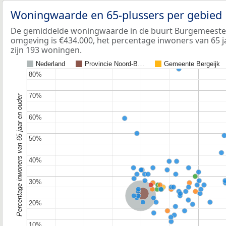
Woningwaarde en 65-plussers per gebied
De gemiddelde woningwaarde in de buurt Burgemeeste
omgeving is €434.000, het percentage inwoners van 65 j
zijn 193 woningen.
Nederland
Provincie Noord-B…
Gemeente Bergeijk
80%
80%
70%
70%
Percentage inwoners van 65 jaar en ouder
60%
60%
50%
50%
40%
40%
30%
30%
Provincie Noord-Brabant
Nederland
20%
20%
10%
10%