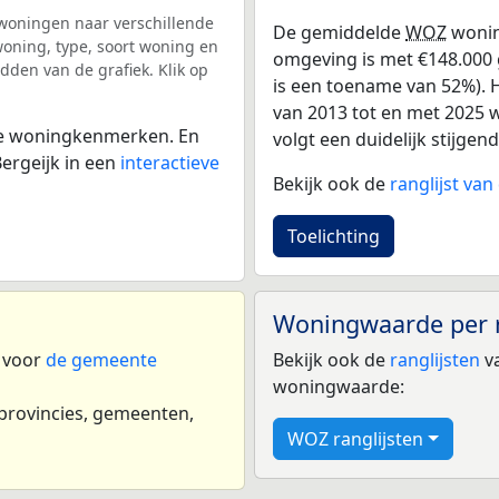
woningen naar verschillende
De gemiddelde
WOZ
wonin
ning, type, soort woning en
omgeving is met €148.000 g
dden van de grafiek. Klik op
is een toename van 52%). H
van 2013 tot en met 2025 w
 de woningkenmerken. En
volgt een duidelijk stijgende
ergeijk in een
interactieve
Bekijk ook de
ranglijst va
Toelichting
Woningwaarde per 
n voor
de gemeente
Bekijk ook de
ranglijsten
va
woningwaarde:
 provincies, gemeenten,
WOZ ranglijsten