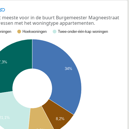
meeste voor in de buurt Burgemeester Magneestraat
dressen met het woningtype appartementen.
ningen
Hoekwoningen
Twee-onder-één-kap woningen
7,3%
34%
21,1%
8,2%