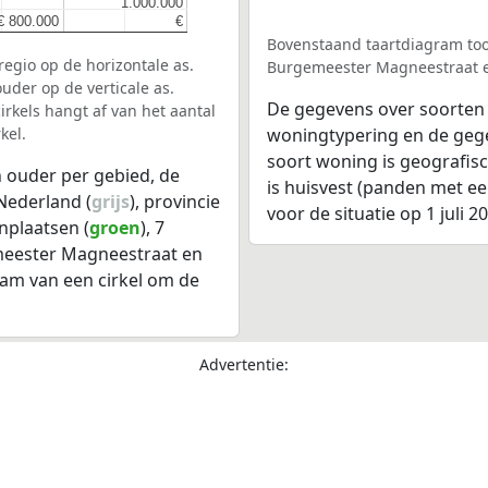
1.000.000
1.000.000
€ 800.000
€ 800.000
€
€
Bovenstaand taartdiagram too
egio op de horizontale as.
Burgemeester Magneestraat 
uder op de verticale as.
De gegevens over soorten
rkels hangt af van het aantal
kel.
woningtypering en de gegev
soort woning is geografis
 ouder per gebied, de
is huisvest (panden met e
Nederland (
grijs
), provincie
voor de situatie op 1 juli 2
nplaatsen (
groen
), 7
meester Magneestraat en
am van een cirkel om de
Advertentie: