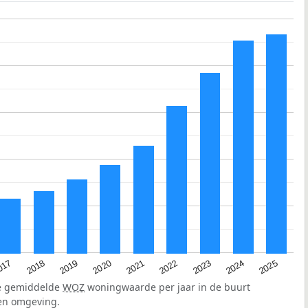
2023
2020
2025
017
2022
2019
2024
2021
2018
de gemiddelde
WOZ
woningwaarde per jaar in de buurt
en omgeving.