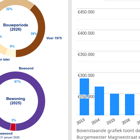
€450.000
€450.000
€400.000
€400.000
€350.000
€350.000
€300.000
€300.000
€250.000
€250.000
2015
2
2014
2016
2013
Bovenstaande grafiek toont 
Burgemeester Magneestraat 