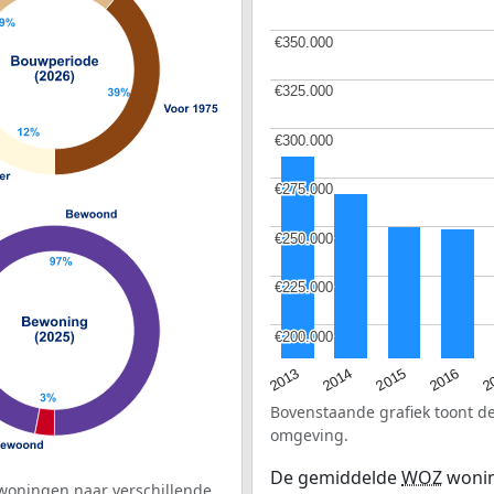
€350.000
€350.000
€325.000
€325.000
€300.000
€300.000
€275.000
€275.000
€250.000
€250.000
€225.000
€225.000
€200.000
€200.000
2015
2
2014
2016
2013
Bovenstaande grafiek toont 
omgeving.
De gemiddelde
WOZ
wonin
woningen naar verschillende