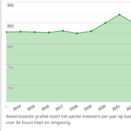
900
900
850
850
800
800
750
750
700
700
2017
20
2014
2019
2016
2021
2013
2018
2015
2020
Bovenstaande grafiek toont het aantal inwoners per jaar op ba
voor de buurt Kept en omgeving.