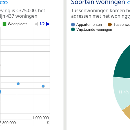
Soorten woningen
ing is €375.000, het
Tussenwoningen komen het 
zijn 437 woningen.
adressen met het woningt
Woonplaats
1/2
Appartementen
Tussenwo
Vrijstaande woningen
11,4%
1.000.000
1.000.000
€ 800.000
€ 800.000
€
€