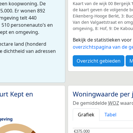
s een koopwoning. De
Kaart van de wijk 00 Bergeijk 
de kaart geven de volgende 
5.000. Er wonen 892
Eikenberg-Hooge Berkt, 3: Buc
mgeving telt 440
Van den Valgaetstraat en omg
r 510 personenauto’s en
omgeving, 8: Hof, 9: De Kabo
Kept en omgeving.
Bekijk de statistieken voo
ectare land (honderd
overzichtspagina van de ge
e dichtheid van adressen
Overzicht gebieden
M
urt Kept en
Woningwaarde per 
De gemiddelde
WOZ
waard
Grafiek
Tabel
€375.000
€375.000