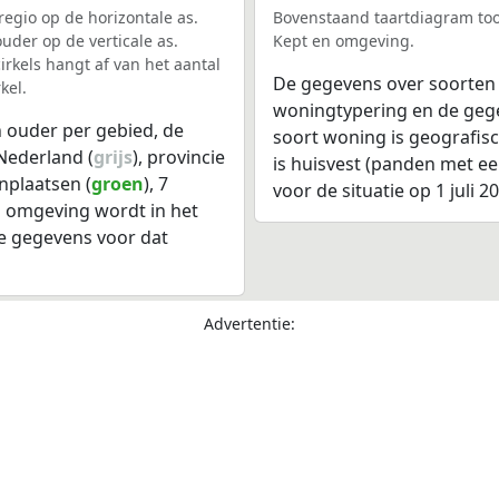
egio op de horizontale as.
Bovenstaand taartdiagram too
uder op de verticale as.
Kept en omgeving.
rkels hangt af van het aantal
De gegevens over soorten
kel.
woningtypering en de gegev
 ouder per gebied, de
soort woning is geografis
Nederland (
grijs
), provincie
is huisvest (panden met e
nplaatsen (
groen
), 7
voor de situatie op 1 juli 2
n omgeving wordt in het
e gegevens voor dat
Advertentie: