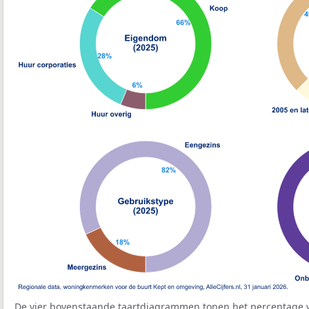
De vier bovenstaande taartdiagrammen tonen het percentage 