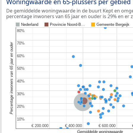
Woningwaarde en 65-plussers per gebied
De gemiddelde woningwaarde in de buurt Kept en omgev
percentage inwoners van 65 jaar en ouder is 29% en er 
Nederland
Provincie Noord-B…
Gemeente Bergeijk
80%
80%
70%
70%
Percentage inwoners van 65 jaar en ouder
60%
60%
50%
50%
40%
40%
30%
30%
Provincie Noord-Brabant
Nederland
20%
20%
10%
10%
€ 200.000
€ 200.000
€ 400.000
€ 400.000
€ 600.000
€ 600.000
Gemiddelde woningwaarde