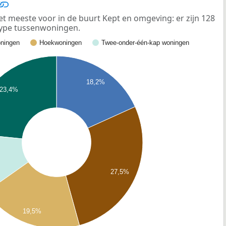
meeste voor in de buurt Kept en omgeving: er zijn 128
ype tussenwoningen.
ningen
Hoekwoningen
Twee-onder-één-kap woningen
18,2%
23,4%
27,5%
19,5%