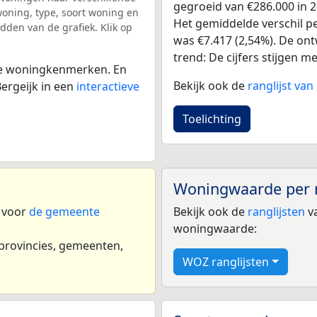
gegroeid van €286.000 in 20
ning, type, soort woning en
Het gemiddelde verschil pe
dden van de grafiek. Klik op
was €7.417 (2,54%). De ontw
trend: De cijfers stijgen m
 de woningkenmerken. En
Bekijk ook de
ranglijst va
ergeijk in een
interactieve
Toelichting
Woningwaarde per 
n voor
de gemeente
Bekijk ook de
ranglijsten
va
woningwaarde:
 provincies, gemeenten,
WOZ ranglijsten