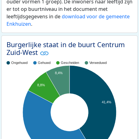
ouder vormen 1 groep). De inwoners naar leeftijd zijn
er tot op buurtniveau in het document met
leeftijdsgegevens in de
download voor de gemeente
Enkhuizen
.
Burgerlijke staat in de buurt Centrum
Zuid-West
Ongehuwd
Gehuwd
Gescheiden
Verweduwd
8,4%
8,8%
41,4%