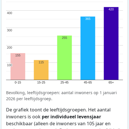
420
400
400
365
300
300
255
200
200
155
115
100
100
0-15
15-25
25-45
45-65
65+
Bevolking, leeftijdsgroepen: aantal inwoners op 1 januari
2026 per leeftijdsgroep.
De grafiek toont de leeftijdsgroepen. Het aantal
inwoners is ook
per individueel levensjaar
beschikbaar (alleen de inwoners van 105 jaar en