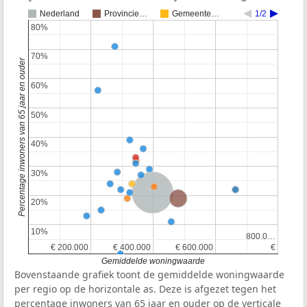
Nederland
Provincie…
Gemeente…
1/2
80%
80%
70%
70%
Percentage inwoners van 65 jaar en ouder
60%
60%
50%
50%
40%
40%
30%
30%
Nederland
Provincie Noord-Holland
20%
20%
10%
10%
800.0…
800.0…
€ 200.000
€ 200.000
€ 400.000
€ 400.000
€ 600.000
€ 600.000
€
€
Gemiddelde woningwaarde
Bovenstaande grafiek toont de gemiddelde woningwaarde
per regio op de horizontale as. Deze is afgezet tegen het
percentage inwoners van 65 jaar en ouder op de verticale