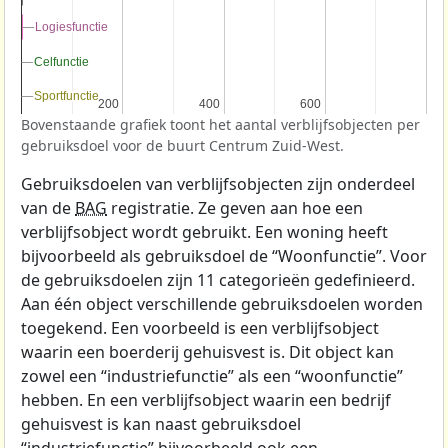
Logiesfunctie
Logiesfunctie
Celfunctie
Celfunctie
Sportfunctie
Sportfunctie
200
200
400
400
600
600
Bovenstaande grafiek toont het aantal verblijfsobjecten per
gebruiksdoel voor de buurt Centrum Zuid-West.
Gebruiksdoelen van verblijfsobjecten zijn onderdeel
van de
BAG
registratie. Ze geven aan hoe een
verblijfsobject wordt gebruikt. Een woning heeft
bijvoorbeeld als gebruiksdoel de “Woonfunctie”. Voor
de gebruiksdoelen zijn 11 categorieën gedefinieerd.
Aan één object verschillende gebruiksdoelen worden
toegekend. Een voorbeeld is een verblijfsobject
waarin een boerderij gehuisvest is. Dit object kan
zowel een “industriefunctie” als een “woonfunctie”
hebben. En een verblijfsobject waarin een bedrijf
gehuisvest is kan naast gebruiksdoel
“industriefunctie” bijvoorbeeld ook een