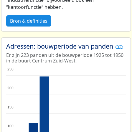
“kantoorfunctie” hebben.
Bron & definities
Adressen: bouwperiode van panden
Er zijn 223 panden uit de bouwperiode 1925 tot 1950
in de buurt Centrum Zuid-West.
250
250
200
200
150
150
100
100