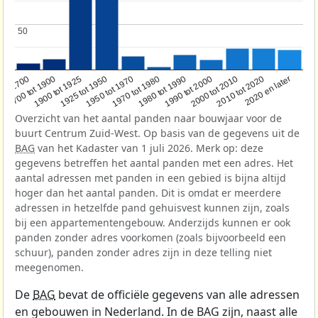
50
50
1950 tot 1970
1990 tot 2000
1900 tot 1925
2020 en later
1970 tot 1980
oor 1700
2000 tot 2010
1925 tot 1950
1980 tot 1990
1700 tot 1900
2010 tot 2020
Overzicht van het aantal panden naar bouwjaar voor de
buurt Centrum Zuid-West. Op basis van de gegevens uit de
BAG
van het Kadaster van 1 juli 2026. Merk op: deze
gegevens betreffen het aantal panden met een adres. Het
aantal adressen met panden in een gebied is bijna altijd
hoger dan het aantal panden. Dit is omdat er meerdere
adressen in hetzelfde pand gehuisvest kunnen zijn, zoals
bij een appartementengebouw. Anderzijds kunnen er ook
panden zonder adres voorkomen (zoals bijvoorbeeld een
schuur), panden zonder adres zijn in deze telling niet
meegenomen.
De
BAG
bevat de officiële gegevens van alle adressen
en gebouwen in Nederland. In de BAG zijn, naast alle