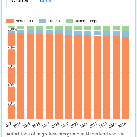
Grafiek
Tabel
Nederland
Europa
Buiten Europa
100%
100%
80%
80%
60%
60%
40%
40%
20%
20%
2015
2014
2021
2013
2020
2019
2018
2025
2017
2024
2023
2016
2022
Autochtoon of migratieachtergrond in Nederland voor de