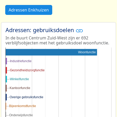
Adressen Enkhuizen
Adressen: gebruiksdoelen
In de buurt Centrum Zuid-West zijn er 692
verblijfsobjecten met het gebruiksdoel woonfunctie.
Woonfunctie
Industriefunctie
Industriefunctie
Gezondheidszorgfunctie
Gezondheidszorgfunctie
Winkelfunctie
Winkelfunctie
Kantoorfunctie
Kantoorfunctie
Overige gebruiksfunctie
Overige gebruiksfunctie
Bijeenkomstfunctie
Bijeenkomstfunctie
Onderwijsfunctie
Onderwijsfunctie