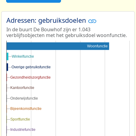
Adressen: gebruiksdoelen
In de buurt De Bouwhof zijn er 1.043
verblijfsobjecten met het gebruiksdoel woonfunctie.
Woonfunctie
Winkelfunctie
Winkelfunctie
Overige gebruiksfunctie
Overige gebruiksfunctie
Gezondheidszorgfunctie
Gezondheidszorgfunctie
Kantoorfunctie
Kantoorfunctie
Onderwijsfunctie
Onderwijsfunctie
Bijeenkomstfunctie
Bijeenkomstfunctie
Sportfunctie
Sportfunctie
Industriefunctie
Industriefunctie