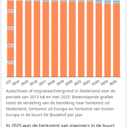
80%
80%
60%
60%
40%
40%
20%
20%
2015
2014
2021
2013
2020
2019
2018
2025
2017
2024
2023
2016
2022
Autochtoon of migratieachtergrond in Nederland voor de
periode van 2013 tot en met 2025: Bovenstaande grafiek
toont de verdeling van de bevolking naar herkomst uit
Nederland, herkomst uit Europa en herkomst van buiten
Europa in de buurt De Bouwhof per jaar.
In 2025 was de herkomst van inwoners in de buurt