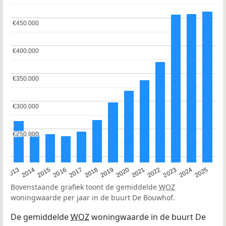
€450.000
€450.000
€400.000
€400.000
€350.000
€350.000
€300.000
€300.000
€250.000
€250.000
2015
2021
2014
2020
2013
2019
2025
2018
2024
2017
2023
2016
2022
Bovenstaande grafiek toont de gemiddelde
WOZ
woningwaarde per jaar in de buurt De Bouwhof.
De gemiddelde
WOZ
woningwaarde in de buurt De