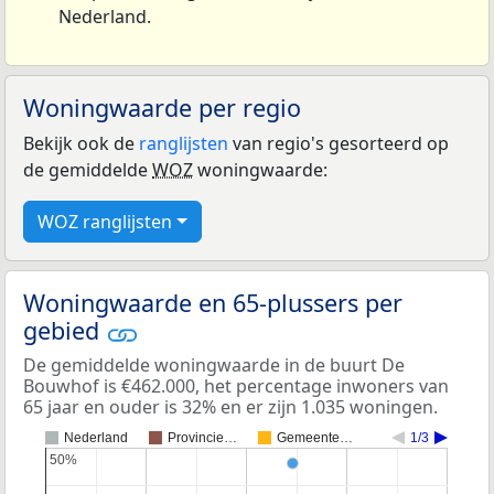
Nederland.
Woningwaarde per regio
Bekijk ook de
ranglijsten
van regio's gesorteerd op
de gemiddelde
WOZ
woningwaarde:
WOZ ranglijsten
Woningwaarde en 65-plussers per
gebied
De gemiddelde woningwaarde in de buurt De
Bouwhof is €462.000, het percentage inwoners van
65 jaar en ouder is 32% en er zijn 1.035 woningen.
Nederland
Provincie…
Gemeente…
1/3
50%
50%