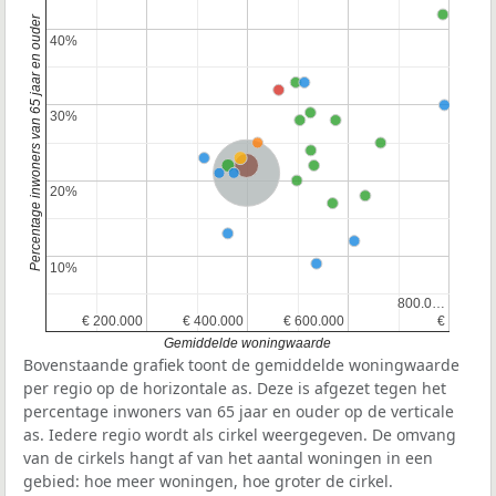
Percentage inwoners van 65 jaar en ouder
40%
40%
30%
30%
Provincie Gelderland
Nederland
20%
20%
10%
10%
800.0…
800.0…
€ 200.000
€ 200.000
€ 400.000
€ 400.000
€ 600.000
€ 600.000
€
€
Gemiddelde woningwaarde
Bovenstaande grafiek toont de gemiddelde woningwaarde
per regio op de horizontale as. Deze is afgezet tegen het
percentage inwoners van 65 jaar en ouder op de verticale
as. Iedere regio wordt als cirkel weergegeven. De omvang
van de cirkels hangt af van het aantal woningen in een
gebied: hoe meer woningen, hoe groter de cirkel.