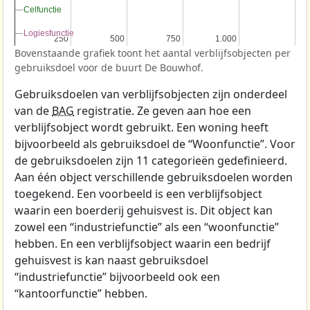
Celfunctie
Celfunctie
Logiesfunctie
Logiesfunctie
250
250
500
500
750
750
1.000
1.000
Bovenstaande grafiek toont het aantal verblijfsobjecten per
gebruiksdoel voor de buurt De Bouwhof.
Gebruiksdoelen van verblijfsobjecten zijn onderdeel
van de
BAG
registratie. Ze geven aan hoe een
verblijfsobject wordt gebruikt. Een woning heeft
bijvoorbeeld als gebruiksdoel de “Woonfunctie”. Voor
de gebruiksdoelen zijn 11 categorieën gedefinieerd.
Aan één object verschillende gebruiksdoelen worden
toegekend. Een voorbeeld is een verblijfsobject
waarin een boerderij gehuisvest is. Dit object kan
zowel een “industriefunctie” als een “woonfunctie”
hebben. En een verblijfsobject waarin een bedrijf
gehuisvest is kan naast gebruiksdoel
“industriefunctie” bijvoorbeeld ook een
“kantoorfunctie” hebben.