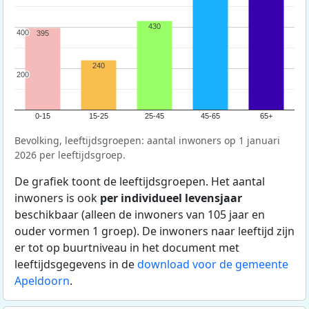
430
400
400
395
240
200
200
0-15
15-25
25-45
45-65
65+
Bevolking, leeftijdsgroepen: aantal inwoners op 1 januari
2026 per leeftijdsgroep.
De grafiek toont de leeftijdsgroepen. Het aantal
inwoners is ook
per individueel levensjaar
beschikbaar (alleen de inwoners van 105 jaar en
ouder vormen 1 groep). De inwoners naar leeftijd zijn
er tot op buurtniveau in het document met
leeftijdsgegevens in de
download voor de gemeente
Apeldoorn
.