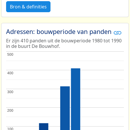
Bron & definities
Adressen: bouwperiode van panden
Er zijn 410 panden uit de bouwperiode 1980 tot 1990
in de buurt De Bouwhof.
500
500
400
400
300
300
200
200
100
100