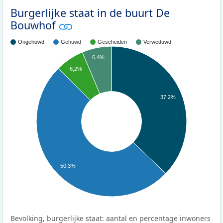
Burgerlijke staat in de buurt De
Bouwhof
Ongehuwd
Gehuwd
Gescheiden
Verweduwd
6,4%
6,2%
37,2%
50,3%
Bevolking, burgerlijke staat: aantal en percentage inwoners