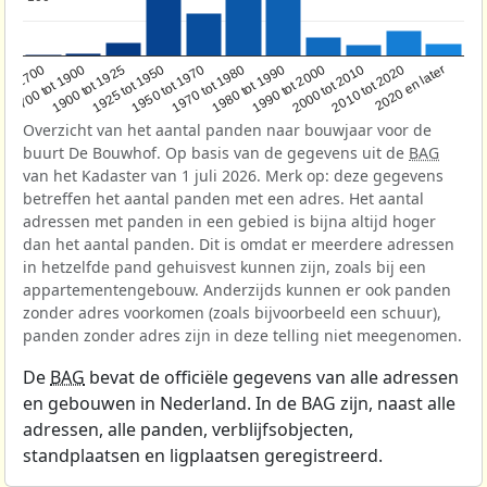
1950 tot 1970
1990 tot 2000
1900 tot 1925
2020 en later
1970 tot 1980
oor 1700
2000 tot 2010
1925 tot 1950
1980 tot 1990
1700 tot 1900
2010 tot 2020
Overzicht van het aantal panden naar bouwjaar voor de
buurt De Bouwhof. Op basis van de gegevens uit de
BAG
van het Kadaster van 1 juli 2026. Merk op: deze gegevens
betreffen het aantal panden met een adres. Het aantal
adressen met panden in een gebied is bijna altijd hoger
dan het aantal panden. Dit is omdat er meerdere adressen
in hetzelfde pand gehuisvest kunnen zijn, zoals bij een
appartementengebouw. Anderzijds kunnen er ook panden
zonder adres voorkomen (zoals bijvoorbeeld een schuur),
panden zonder adres zijn in deze telling niet meegenomen.
De
BAG
bevat de officiële gegevens van alle adressen
en gebouwen in Nederland. In de BAG zijn, naast alle
adressen, alle panden, verblijfsobjecten,
standplaatsen en ligplaatsen geregistreerd.