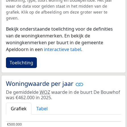
bewoning, type, soort woning en bouwperiode. Het jaar
waar de data voor gelden staat in het midden van de
grafiek. Klik op de afbeelding om deze groter weer te
geven.
Bekijk onderstaande toelichting voor de definities
van de woningkenmerken. En bekijk de
woningkenmerken per buurt in de gemeente
Apeldoorn in een
interactieve tabel
.
Toelichting
Woningwaarde per jaar
De gemiddelde
WOZ
waarde in de buurt De Bouwhof
was €462.000 in 2025.
Grafiek
Tabel
€500.000
€500.000