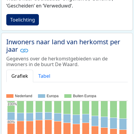
‘Gescheiden‘ en ‘Verweduwd‘.
Toelichting
Inwoners naar land van herkomst per
jaar
Gegevens over de herkomstgebieden van de
inwoners in de buurt De Waard.
Grafiek
Tabel
Nederland
Europa
Buiten Europa
100%
100%
80%
80%