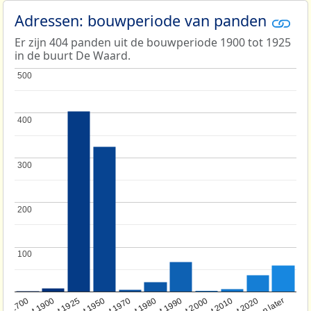
Adressen: bouwperiode van panden
Er zijn 404 panden uit de bouwperiode 1900 tot 1925
in de buurt De Waard.
500
500
400
400
300
300
200
200
100
100
oor 1700