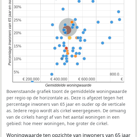
Percentage inwoners van 65 jaar en ouder
30%
30%
25%
25%
Nederland
Provincie Zuid-Holland
20%
20%
15%
15%
10%
10%
5%
5%
800.0…
800.0…
€ 200.000
€ 200.000
€ 400.000
€ 400.000
€ 600.000
€ 600.000
€
€
Gemiddelde woningwaarde
Bovenstaande grafiek toont de gemiddelde woningwaarde
per regio op de horizontale as. Deze is afgezet tegen het
percentage inwoners van 65 jaar en ouder op de verticale
as. Iedere regio wordt als cirkel weergegeven. De omvang
van de cirkels hangt af van het aantal woningen in een
gebied: hoe meer woningen, hoe groter de cirkel.
Woningwaarde ten opzichte van inwoners van 65 jaar