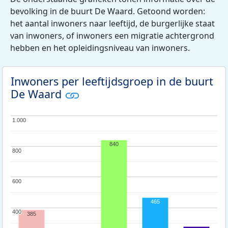
bevolking in de buurt De Waard. Getoond worden:
het aantal inwoners naar leeftijd, de burgerlijke staat
van inwoners, of inwoners een migratie achtergrond
hebben en het opleidingsniveau van inwoners.
Inwoners per leeftijdsgroep in de buurt
De Waard
1.000
1.000
840
800
800
600
600
465
400
400
385