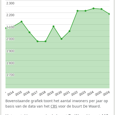
2.300
2.300
2.200
2.200
2.100
2.100
2.000
2.000
1.900
1.900
1.800
1.800
1.700
1.700
2022
2015
2021
2014
2020
2013
2026
2019
2025
2018
2024
2017
2023
2016
Bovenstaande grafiek toont het aantal inwoners per jaar op
basis van de data van het
CBS
voor de buurt De Waard.