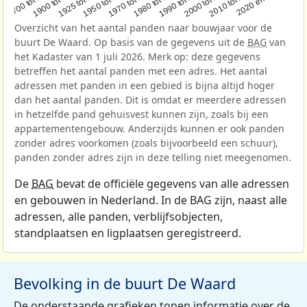
1950 tot 1970
1990 tot 2000
1900 tot 1925
2020 en later
1970 tot 1980
2000 tot 2010
1925 tot 1950
1980 tot 1990
1700 tot 1900
2010 tot 2020
Overzicht van het aantal panden naar bouwjaar voor de
buurt De Waard. Op basis van de gegevens uit de
BAG
van
het Kadaster van 1 juli 2026. Merk op: deze gegevens
betreffen het aantal panden met een adres. Het aantal
adressen met panden in een gebied is bijna altijd hoger
dan het aantal panden. Dit is omdat er meerdere adressen
in hetzelfde pand gehuisvest kunnen zijn, zoals bij een
appartementengebouw. Anderzijds kunnen er ook panden
zonder adres voorkomen (zoals bijvoorbeeld een schuur),
panden zonder adres zijn in deze telling niet meegenomen.
De
BAG
bevat de officiële gegevens van alle adressen
en gebouwen in Nederland. In de BAG zijn, naast alle
adressen, alle panden, verblijfsobjecten,
standplaatsen en ligplaatsen geregistreerd.
Bevolking in de buurt De Waard
De onderstaande grafieken tonen informatie over de