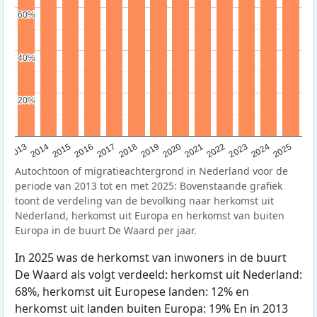
60%
60%
40%
40%
20%
20%
2015
2014
2021
2013
2020
2019
2018
2025
2017
2024
2023
2016
2022
Autochtoon of migratieachtergrond in Nederland voor de
periode van 2013 tot en met 2025: Bovenstaande grafiek
toont de verdeling van de bevolking naar herkomst uit
Nederland, herkomst uit Europa en herkomst van buiten
Europa in de buurt De Waard per jaar.
In 2025 was de herkomst van inwoners in de buurt
De Waard als volgt verdeeld: herkomst uit Nederland:
68%, herkomst uit Europese landen: 12% en
herkomst uit landen buiten Europa: 19% En in 2013