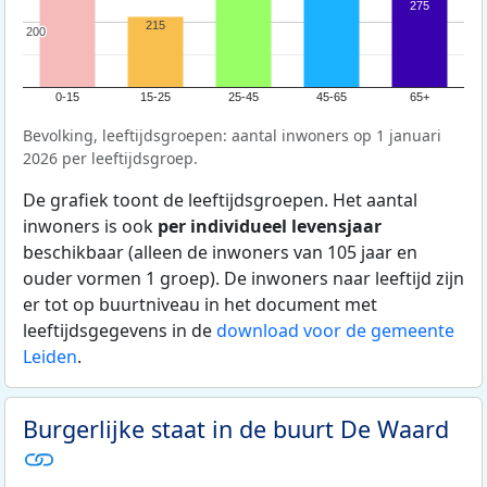
275
215
200
200
0-15
15-25
25-45
45-65
65+
Bevolking, leeftijdsgroepen: aantal inwoners op 1 januari
2026 per leeftijdsgroep.
De grafiek toont de leeftijdsgroepen. Het aantal
inwoners is ook
per individueel levensjaar
beschikbaar (alleen de inwoners van 105 jaar en
ouder vormen 1 groep). De inwoners naar leeftijd zijn
er tot op buurtniveau in het document met
leeftijdsgegevens in de
download voor de gemeente
Leiden
.
Burgerlijke staat in de buurt De Waard