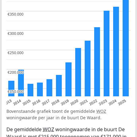
€350.000
€350.000
€300.000
€300.000
€250.000
€250.000
€200.000
€200.000
€150.000
€150.000
2015
2021
2014
2020
2013
2019
2025
2018
2024
2017
2023
2016
2022
Bovenstaande grafiek toont de gemiddelde
WOZ
woningwaarde per jaar in de buurt De Waard.
De gemiddelde
WOZ
woningwaarde in de buurt De
Waard is met €215.000 toegenomen van €171.000 in