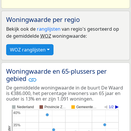
Woningwaarde per regio
Bekijk ook de
ranglijsten
van regio's gesorteerd op
de gemiddelde
WOZ
woningwaarde:
WOZ ranglijsten
Woningwaarde en 65-plussers per
gebied
De gemiddelde woningwaarde in de buurt De Waard
is €386.000, het percentage inwoners van 65 jaar en
ouder is 13% en er zijn 1.091 woningen.
Nederland
Provincie Z…
Gemeente…
1/2
40%
40%
35%
35%