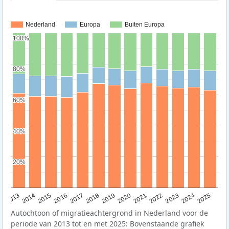
Nederland
Europa
Buiten Europa
100%
100%
80%
80%
60%
60%
40%
40%
20%
20%
2015
2014
2021
2013
2020
2019
2018
2025
2017
2024
2023
2016
2022
Autochtoon of migratieachtergrond in Nederland voor de
periode van 2013 tot en met 2025: Bovenstaande grafiek