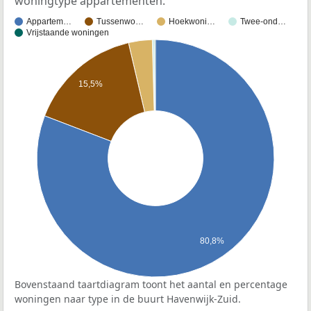
woningtype appartementen.
Appartem…
Tussenwo…
Hoekwoni…
Twee-ond…
Vrijstaande woningen
15,5%
80,8%
Bovenstaand taartdiagram toont het aantal en percentage
woningen naar type in de buurt Havenwijk-Zuid.