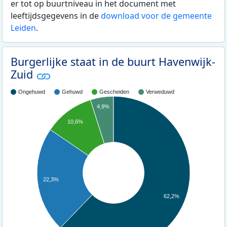
er tot op buurtniveau in het document met
leeftijdsgegevens in de
download voor de gemeente
Leiden
.
Burgerlijke staat in de buurt Havenwijk-
Zuid
Ongehuwd
Gehuwd
Gescheiden
Verweduwd
4,9%
10,6%
22,3%
62,2%