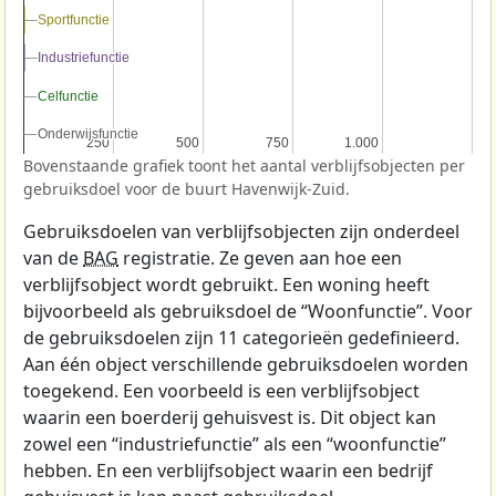
Sportfunctie
Sportfunctie
Industriefunctie
Industriefunctie
Celfunctie
Celfunctie
Onderwijsfunctie
Onderwijsfunctie
250
250
500
500
750
750
1.000
1.000
Bovenstaande grafiek toont het aantal verblijfsobjecten per
gebruiksdoel voor de buurt Havenwijk-Zuid.
Gebruiksdoelen van verblijfsobjecten zijn onderdeel
van de
BAG
registratie. Ze geven aan hoe een
verblijfsobject wordt gebruikt. Een woning heeft
bijvoorbeeld als gebruiksdoel de “Woonfunctie”. Voor
de gebruiksdoelen zijn 11 categorieën gedefinieerd.
Aan één object verschillende gebruiksdoelen worden
toegekend. Een voorbeeld is een verblijfsobject
waarin een boerderij gehuisvest is. Dit object kan
zowel een “industriefunctie” als een “woonfunctie”
hebben. En een verblijfsobject waarin een bedrijf