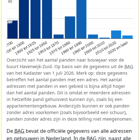
40
40
20
20
1950 tot 1970
1990 tot 2000
1900 tot 1925
2020 en later
1970 tot 1980
oor 1700
2000 tot 2010
1925 tot 1950
1980 tot 1990
1700 tot 1900
2010 tot 2020
Overzicht van het aantal panden naar bouwjaar voor de
buurt Havenwijk-Zuid. Op basis van de gegevens uit de
BAG
van het Kadaster van 1 juli 2026. Merk op: deze gegevens
betreffen het aantal panden met een adres. Het aantal
adressen met panden in een gebied is bijna altijd hoger
dan het aantal panden. Dit is omdat er meerdere adressen
in hetzelfde pand gehuisvest kunnen zijn, zoals bij een
appartementengebouw. Anderzijds kunnen er ook panden
zonder adres voorkomen (zoals bijvoorbeeld een schuur),
panden zonder adres zijn in deze telling niet meegenomen.
De
BAG
bevat de officiële gegevens van alle adressen
en gebouwen in Nederland. In de BAG zijn, naast alle