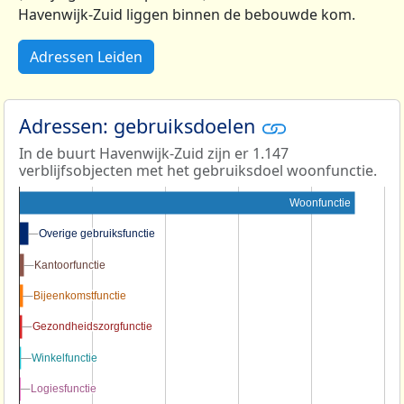
Havenwijk-Zuid liggen binnen de bebouwde kom.
Adressen Leiden
Adressen: gebruiksdoelen
In de buurt Havenwijk-Zuid zijn er 1.147
verblijfsobjecten met het gebruiksdoel woonfunctie.
Woonfunctie
Overige gebruiksfunctie
Overige gebruiksfunctie
Kantoorfunctie
Kantoorfunctie
Bijeenkomstfunctie
Bijeenkomstfunctie
Gezondheidszorgfunctie
Gezondheidszorgfunctie
Winkelfunctie
Winkelfunctie
Logiesfunctie
Logiesfunctie