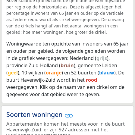
Bovenstaande grafiek toont de gemiddelde woningwaarde
per regio op de horizontale as. Deze is afgezet tegen het
percentage inwoners van 65 jaar en ouder op de verticale
as. Iedere regio wordt als cirkel weergegeven. De omvang
van de cirkels hangt af van het aantal woningen in een
gebied: hoe meer woningen, hoe groter de cirkel.
Woningwaarde ten opzichte van inwoners van 65 jaar
en ouder per gebied, de volgende gebieden worden
in de grafiek weergegeven: Nederland (
grijs
),
provincie Zuid-Holland (
bruin
), gemeente Leiden
(
geel
), 10 wijken (
oranje
) en 52 buurten (
blauw
). De
buurt Havenwijk-Zuid wordt in het
rood
weergegeven. Klik op de naam van een cirkel om de
gegevens voor dat gebied weer te geven.
Soorten woningen
Appartementen komen het meeste voor in de buurt
Havenwijk-Zuid: er zijn 927 adressen met het