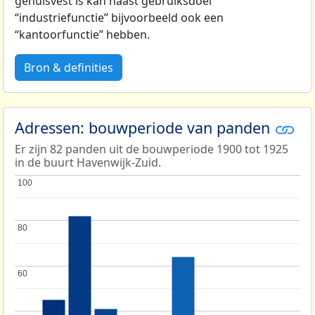
gehuisvest is kan naast gebruiksdoel
“industriefunctie” bijvoorbeeld ook een
“kantoorfunctie” hebben.
Bron & definities
Adressen: bouwperiode van panden
Er zijn 82 panden uit de bouwperiode 1900 tot 1925
in de buurt Havenwijk-Zuid.
100
100
80
80
60
60