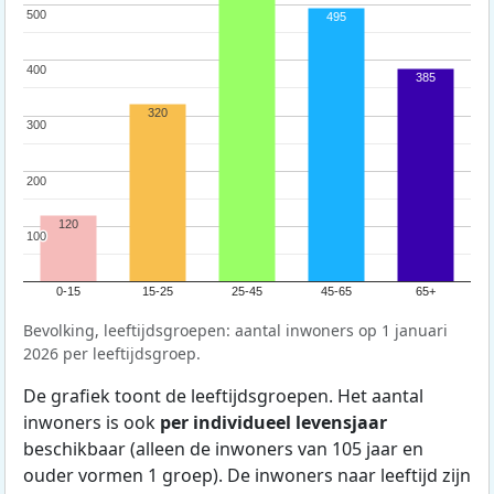
500
500
495
400
400
385
320
300
300
200
200
120
100
100
0-15
15-25
25-45
45-65
65+
Bevolking, leeftijdsgroepen: aantal inwoners op 1 januari
2026 per leeftijdsgroep.
De grafiek toont de leeftijdsgroepen. Het aantal
inwoners is ook
per individueel levensjaar
beschikbaar (alleen de inwoners van 105 jaar en
ouder vormen 1 groep). De inwoners naar leeftijd zijn