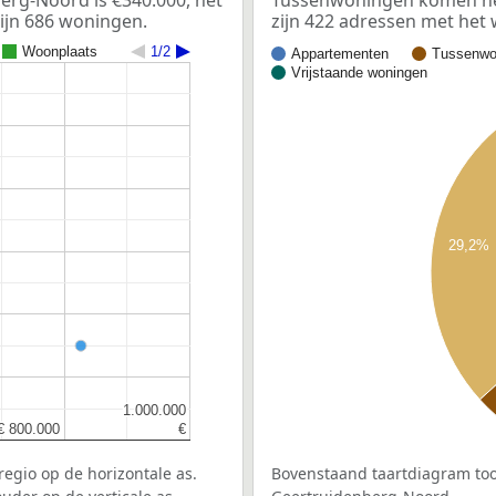
rg-Noord is €340.000, het
Tussenwoningen komen het
zijn 686 woningen.
zijn 422 adressen met he
Woonplaats
1/2
Appartementen
Tussenwo
Vrijstaande woningen
29,2%
1.000.000
1.000.000
€ 800.000
€ 800.000
€
€
egio op de horizontale as.
Bovenstaand taartdiagram too