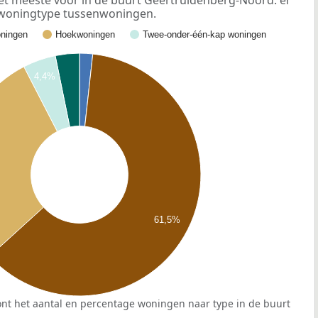
 meeste voor in de buurt Geertruidenberg-Noord: er
t woningtype tussenwoningen.
ningen
Hoekwoningen
Twee-onder-één-kap woningen
4,4%
61,5%
nt het aantal en percentage woningen naar type in de buurt