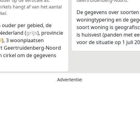
uder op de verticale as.
Geertruidenberg-Noord.
rkels hangt af van het aantal
De gegevens over soorten
kel.
woningtypering en de gegev
 ouder per gebied, de
soort woning is geografis
Nederland (
grijs
), provincie
is huisvest (panden met e
l
), 3 woonplaatsen
voor de situatie op 1 juli 2
urt Geertruidenberg-Noord
n cirkel om de gegevens
Advertentie: