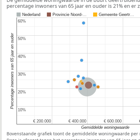
De gemiddelde woningwaarde in de buurt Geertruidenbe
percentage inwoners van 65 jaar en ouder is 21% en er 
Nederland
Provincie Noord-…
Gemeente Geertr…
60%
60%
Percentage inwoners van 65 jaar en ouder
50%
50%
40%
40%
30%
30%
Provincie Noord-Brabant
Nederland
20%
20%
10%
10%
€ 200.000
€ 200.000
€ 400.000
€ 400.000
€ 600.000
€ 600.000
Gemiddelde woningwaarde
Bovenstaande grafiek toont de gemiddelde woningwaarde per r