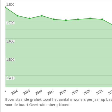
1.800
1.800
1.700
1.700
1.600
1.600
1.500
1.500
1.400
1.400
2017
20
2014
2019
2016
2021
2013
2018
2015
2020
Bovenstaande grafiek toont het aantal inwoners per jaar op ba
voor de buurt Geertruidenberg-Noord.