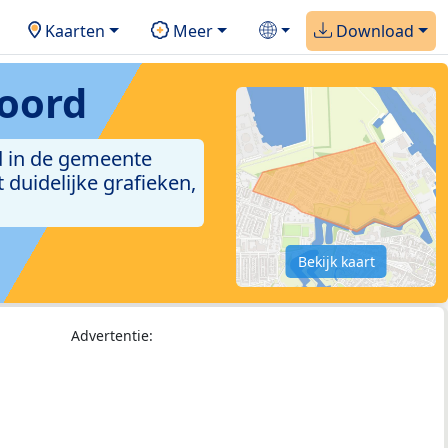
Kaarten
Meer
Download
oord
d in de gemeente
duidelijke grafieken,
Bekijk kaart
Advertentie: