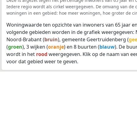
Deze is afgezet tegen het percentage inwoners van 65 jaar en o
Iedere regio wordt als cirkel weergegeven. De omvang van de ci
woningen in een gebied: hoe meer woningen, hoe groter de cir
Woningwaarde ten opzichte van inwoners van 65 jaar en
volgende gebieden worden in de grafiek weergegeven: 
Noord-Brabant (
bruin
), gemeente Geertruidenberg (
gee
(
groen
), 3 wijken (
oranje
) en 8 buurten (
blauw
). De bu
wordt in het
rood
weergegeven. Klik op de naam van ee
voor dat gebied weer te geven.