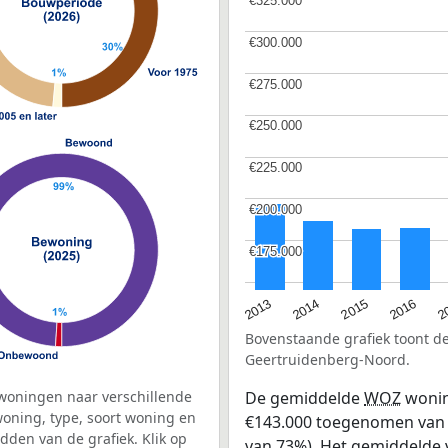
€325.000
€325.000
€300.000
€300.000
€275.000
€275.000
€250.000
€250.000
€225.000
€225.000
€200.000
€200.000
€175.000
€175.000
2015
2
2014
2016
2013
Bovenstaande grafiek toont 
Geertruidenberg-Noord.
woningen naar verschillende
De gemiddelde
WOZ
wonin
ning, type, soort woning en
€143.000 toegenomen van €1
dden van de grafiek. Klik op
van 73%). Het gemiddelde v