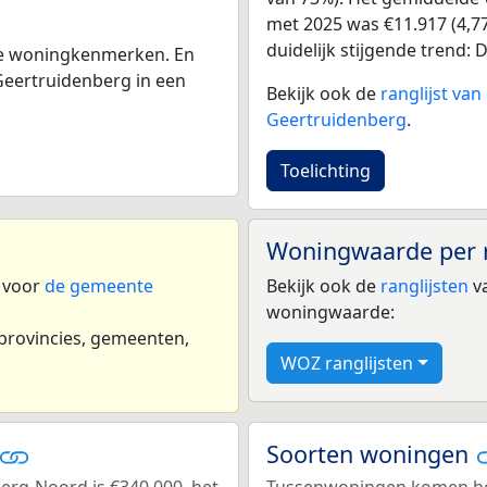
met 2025 was €11.917 (4,77
duidelijk stijgende trend: De
 de woningkenmerken. En
eertruidenberg in een
Bekijk ook de
ranglijst va
Geertruidenberg
.
Toelichting
Woningwaarde per 
n voor
de gemeente
Bekijk ook de
ranglijsten
va
woningwaarde:
 provincies, gemeenten,
WOZ ranglijsten
Soorten woningen