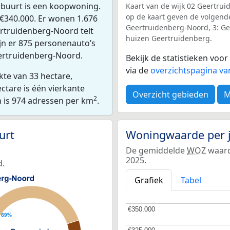
buurt is een koopwoning.
Kaart van de wijk 02 Geertrui
op de kaart geven de volgend
€340.000. Er wonen 1.676
Geertruidenberg-Noord, 3: Ge
rtruidenberg-Noord telt
huizen Geertruidenberg.
jn er 875 personenauto’s
eertruidenberg-Noord.
Bekijk de statistieken vo
via de
overzichtspagina va
te van 33 hectare,
ctare is één vierkante
Overzicht gebieden
M
2
n is 974 adressen per km
.
urt
Woningwaarde per 
De gemiddelde
WOZ
waard
2025.
d.
Grafiek
Tabel
€350.000
€350.000