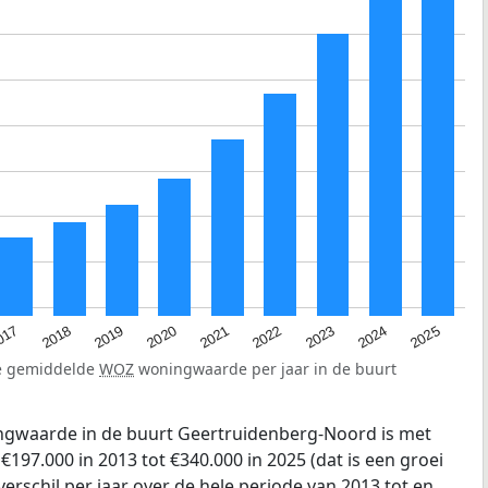
2023
2020
2025
017
2022
2019
2024
2021
2018
de gemiddelde
WOZ
woningwaarde per jaar in de buurt
gwaarde in de buurt Geertruidenberg-Noord is met
97.000 in 2013 tot €340.000 in 2025 (dat is een groei
erschil per jaar over de hele periode van 2013 tot en