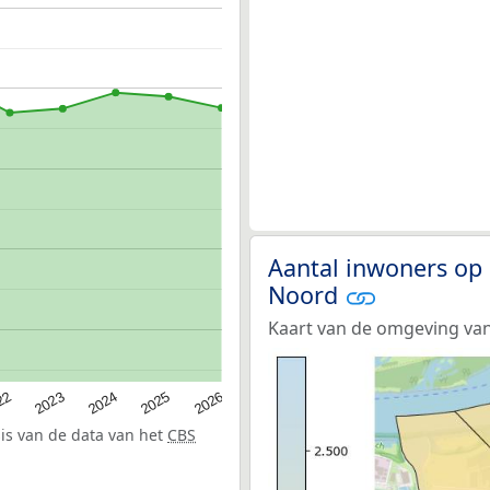
Aantal inwoners op 
Noord
Kaart van de omgeving va
22
2024
2026
2023
2025
sis van de data van het
CBS