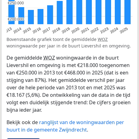
€250.000
€250.000
€200.000
€200.000
2015
2021
2014
2020
2013
2019
2025
2018
2024
2017
2023
2016
2022
Bovenstaande grafiek toont de gemiddelde
WOZ
woningwaarde per jaar in de buurt Lievershil en omgeving.
De gemiddelde
WOZ
woningwaarde in de buurt
Lievershil en omgeving is met €218.000 toegenomen
van €250.000 in 2013 tot €468.000 in 2025 (dat is een
stijging van 87%). Het gemiddelde verschil per jaar
over de hele periode van 2013 tot en met 2025 was
€18.167 (5,6%). De ontwikkeling van de data in de tijd
volgt een duidelijk stijgende trend: De cijfers groeien
bijna ieder jaar.
Bekijk ook de
ranglijst van de woningwaarden per
buurt in de gemeente Zwijndrecht
.