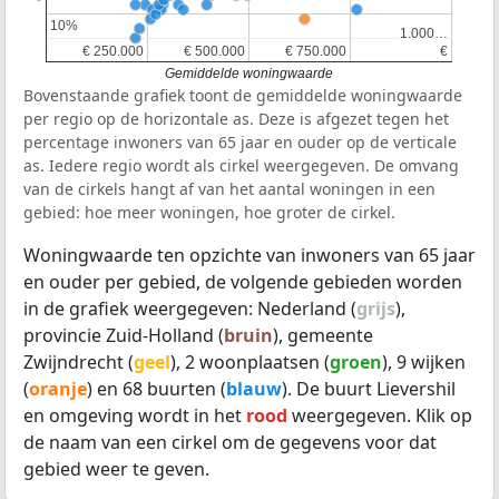
10%
10%
1.000…
1.000…
€ 250.000
€ 250.000
€ 500.000
€ 500.000
€ 750.000
€ 750.000
€
€
Gemiddelde woningwaarde
Bovenstaande grafiek toont de gemiddelde woningwaarde
per regio op de horizontale as. Deze is afgezet tegen het
percentage inwoners van 65 jaar en ouder op de verticale
as. Iedere regio wordt als cirkel weergegeven. De omvang
van de cirkels hangt af van het aantal woningen in een
gebied: hoe meer woningen, hoe groter de cirkel.
Woningwaarde ten opzichte van inwoners van 65 jaar
en ouder per gebied, de volgende gebieden worden
in de grafiek weergegeven: Nederland (
grijs
),
provincie Zuid-Holland (
bruin
), gemeente
Zwijndrecht (
geel
), 2 woonplaatsen (
groen
), 9 wijken
(
oranje
) en 68 buurten (
blauw
). De buurt Lievershil
en omgeving wordt in het
rood
weergegeven. Klik op
de naam van een cirkel om de gegevens voor dat
gebied weer te geven.