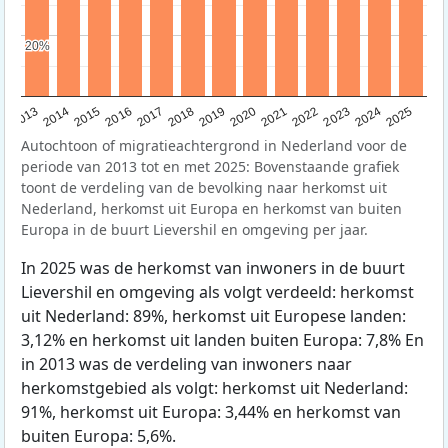
20%
20%
2015
2014
2021
2013
2020
2019
2018
2025
2017
2024
2023
2016
2022
Autochtoon of migratieachtergrond in Nederland voor de
periode van 2013 tot en met 2025: Bovenstaande grafiek
toont de verdeling van de bevolking naar herkomst uit
Nederland, herkomst uit Europa en herkomst van buiten
Europa in de buurt Lievershil en omgeving per jaar.
In 2025 was de herkomst van inwoners in de buurt
Lievershil en omgeving als volgt verdeeld: herkomst
uit Nederland: 89%, herkomst uit Europese landen:
3,12% en herkomst uit landen buiten Europa: 7,8% En
in 2013 was de verdeling van inwoners naar
herkomstgebied als volgt: herkomst uit Nederland:
91%, herkomst uit Europa: 3,44% en herkomst van
buiten Europa: 5,6%.