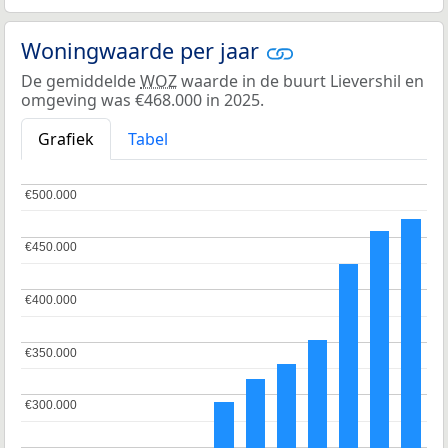
Woningwaarde per jaar
De gemiddelde
WOZ
waarde in de buurt Lievershil en
omgeving was €468.000 in 2025.
Grafiek
Tabel
€500.000
€500.000
€450.000
€450.000
€400.000
€400.000
€350.000
€350.000
€300.000
€300.000