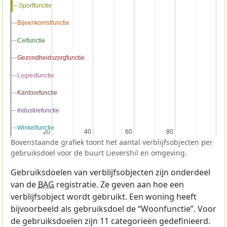
Sportfunctie
Sportfunctie
Bijeenkomstfunctie
Bijeenkomstfunctie
Celfunctie
Celfunctie
Gezondheidszorgfunctie
Gezondheidszorgfunctie
Logiesfunctie
Logiesfunctie
Kantoorfunctie
Kantoorfunctie
Industriefunctie
Industriefunctie
Winkelfunctie
Winkelfunctie
20
20
40
40
60
60
80
80
Bovenstaande grafiek toont het aantal verblijfsobjecten per
gebruiksdoel voor de buurt Lievershil en omgeving.
Gebruiksdoelen van verblijfsobjecten zijn onderdeel
van de
BAG
registratie. Ze geven aan hoe een
verblijfsobject wordt gebruikt. Een woning heeft
bijvoorbeeld als gebruiksdoel de “Woonfunctie”. Voor
de gebruiksdoelen zijn 11 categorieën gedefinieerd.