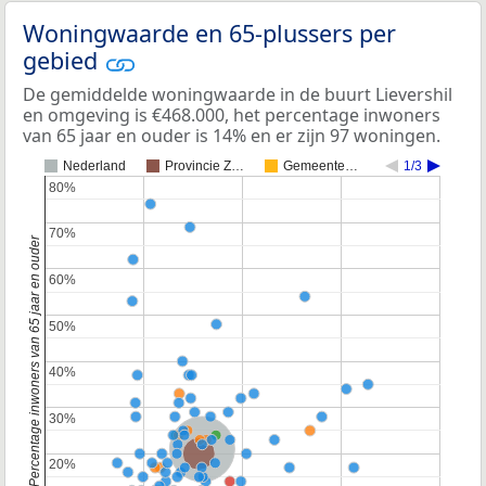
Woningwaarde en 65-plussers per
gebied
De gemiddelde woningwaarde in de buurt Lievershil
en omgeving is €468.000, het percentage inwoners
van 65 jaar en ouder is 14% en er zijn 97 woningen.
Nederland
Provincie Z…
Gemeente…
1/3
80%
80%
70%
70%
Percentage inwoners van 65 jaar en ouder
60%
60%
50%
50%
40%
40%
30%
30%
Nederland
Provincie Zuid-Holland
20%
20%