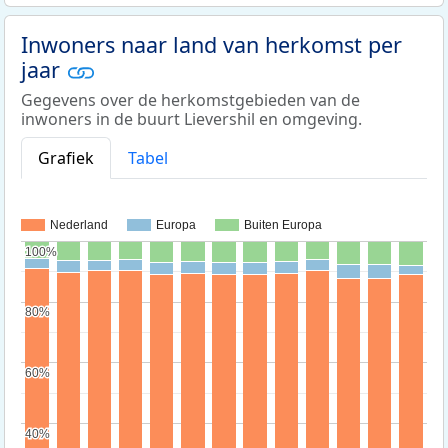
Inwoners naar land van herkomst per
jaar
Gegevens over de herkomstgebieden van de
inwoners in de buurt Lievershil en omgeving.
Grafiek
Tabel
Nederland
Europa
Buiten Europa
100%
100%
80%
80%
60%
60%
40%
40%