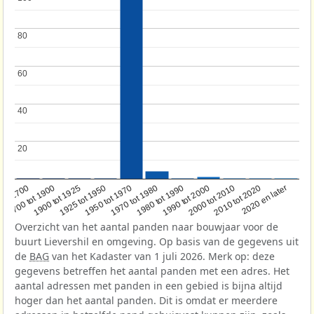
80
80
60
60
40
40
20
20
1950 tot 1970
1990 tot 2000
1900 tot 1925
2020 en later
1970 tot 1980
oor 1700
2000 tot 2010
1925 tot 1950
1980 tot 1990
1700 tot 1900
2010 tot 2020
Overzicht van het aantal panden naar bouwjaar voor de
buurt Lievershil en omgeving. Op basis van de gegevens uit
de
BAG
van het Kadaster van 1 juli 2026. Merk op: deze
gegevens betreffen het aantal panden met een adres. Het
aantal adressen met panden in een gebied is bijna altijd
hoger dan het aantal panden. Dit is omdat er meerdere