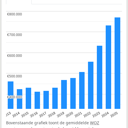
€800.000
€800.000
€700.000
€700.000
€600.000
€600.000
€500.000
€500.000
€400.000
€400.000
2015
2021
2014
2020
2013
2019
2025
2018
2024
2017
2023
2016
2022
Bovenstaande grafiek toont de gemiddelde
WOZ