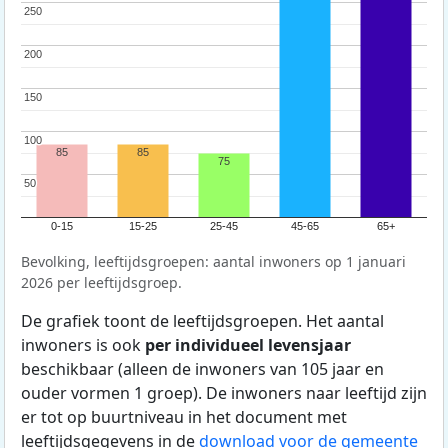
250
250
200
200
150
150
100
100
85
85
75
50
50
0-15
15-25
25-45
45-65
65+
Bevolking, leeftijdsgroepen: aantal inwoners op 1 januari
2026 per leeftijdsgroep.
De grafiek toont de leeftijdsgroepen. Het aantal
inwoners is ook
per individueel levensjaar
beschikbaar (alleen de inwoners van 105 jaar en
ouder vormen 1 groep). De inwoners naar leeftijd zijn
er tot op buurtniveau in het document met
leeftijdsgegevens in de
download voor de gemeente