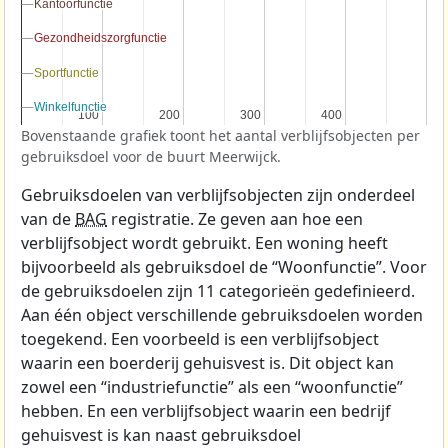
Kantoorfunctie
Kantoorfunctie
Gezondheidszorgfunctie
Gezondheidszorgfunctie
Sportfunctie
Sportfunctie
Winkelfunctie
Winkelfunctie
100
100
200
200
300
300
400
400
Bovenstaande grafiek toont het aantal verblijfsobjecten per
gebruiksdoel voor de buurt Meerwijck.
Gebruiksdoelen van verblijfsobjecten zijn onderdeel
van de
BAG
registratie. Ze geven aan hoe een
verblijfsobject wordt gebruikt. Een woning heeft
bijvoorbeeld als gebruiksdoel de “Woonfunctie”. Voor
de gebruiksdoelen zijn 11 categorieën gedefinieerd.
Aan één object verschillende gebruiksdoelen worden
toegekend. Een voorbeeld is een verblijfsobject
waarin een boerderij gehuisvest is. Dit object kan
zowel een “industriefunctie” als een “woonfunctie”
hebben. En een verblijfsobject waarin een bedrijf
gehuisvest is kan naast gebruiksdoel