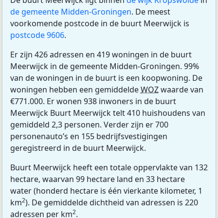
De buurt Meerwijck ligt binnen
de wijk Kropswolde
in
de gemeente Midden-Groningen
. De meest
voorkomende postcode in de buurt Meerwijck is
postcode 9606
.
Er zijn 426 adressen en 419 woningen in de buurt
Meerwijck in de gemeente Midden-Groningen. 99%
van de woningen in de buurt is een koopwoning. De
woningen hebben een gemiddelde
WOZ
waarde van
€771.000. Er wonen 938 inwoners in de buurt
Meerwijck Buurt Meerwijck telt 410 huishoudens van
gemiddeld 2,3 personen. Verder zijn er 700
personenauto’s en 155 bedrijfsvestigingen
geregistreerd in de buurt Meerwijck.
Buurt Meerwijck heeft een totale oppervlakte van 132
hectare, waarvan 99 hectare land en 33 hectare
water (honderd hectare is één vierkante kilometer, 1
2
km
). De gemiddelde dichtheid van adressen is 220
2
adressen per km
.