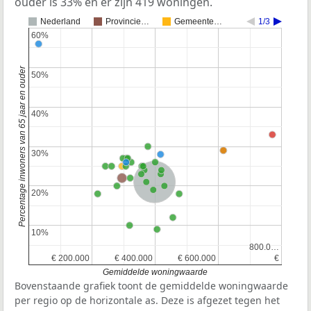
ouder is 33% en er zijn 419 woningen.
Nederland
Provincie…
Gemeente…
1/3
60%
60%
Percentage inwoners van 65 jaar en ouder
50%
50%
40%
40%
30%
30%
Nederland
20%
20%
10%
10%
800.0…
800.0…
€ 200.000
€ 200.000
€ 400.000
€ 400.000
€ 600.000
€ 600.000
€
€
Gemiddelde woningwaarde
Bovenstaande grafiek toont de gemiddelde woningwaarde
per regio op de horizontale as. Deze is afgezet tegen het