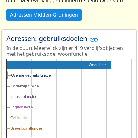
buurt Meerwijck liggen binnen de bebouwde kom.
Adressen Midden-Groningen
Adressen: gebruiksdoelen
In de buurt Meerwijck zijn er 419 verblijfsobjecten
met het gebruiksdoel woonfunctie.
Woonfunctie
Overige gebruiksfunctie
Overige gebruiksfunctie
Onderwijsfunctie
Onderwijsfunctie
Industriefunctie
Industriefunctie
Logiesfunctie
Logiesfunctie
Celfunctie
Celfunctie
Bijeenkomstfunctie
Bijeenkomstfunctie