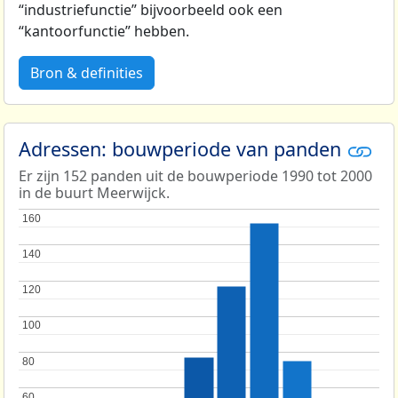
“industriefunctie” bijvoorbeeld ook een
“kantoorfunctie” hebben.
Bron & definities
Adressen: bouwperiode van panden
Er zijn 152 panden uit de bouwperiode 1990 tot 2000
in de buurt Meerwijck.
160
160
140
140
120
120
100
100
80
80
60
60