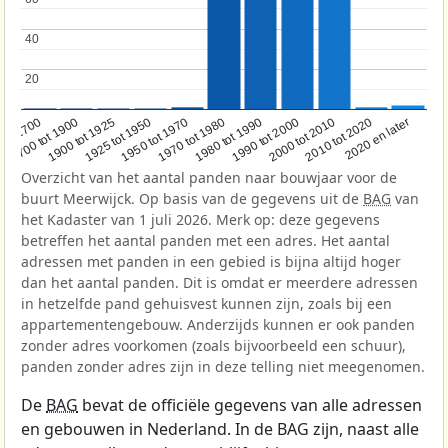
40
40
20
20
1950 tot 1970
1990 tot 2000
1900 tot 1925
2020 en later
1970 tot 1980
oor 1700
2000 tot 2010
1925 tot 1950
1980 tot 1990
1700 tot 1900
2010 tot 2020
Overzicht van het aantal panden naar bouwjaar voor de
buurt Meerwijck. Op basis van de gegevens uit de
BAG
van
het Kadaster van 1 juli 2026. Merk op: deze gegevens
betreffen het aantal panden met een adres. Het aantal
adressen met panden in een gebied is bijna altijd hoger
dan het aantal panden. Dit is omdat er meerdere adressen
in hetzelfde pand gehuisvest kunnen zijn, zoals bij een
appartementengebouw. Anderzijds kunnen er ook panden
zonder adres voorkomen (zoals bijvoorbeeld een schuur),
panden zonder adres zijn in deze telling niet meegenomen.
De
BAG
bevat de officiële gegevens van alle adressen
en gebouwen in Nederland. In de BAG zijn, naast alle