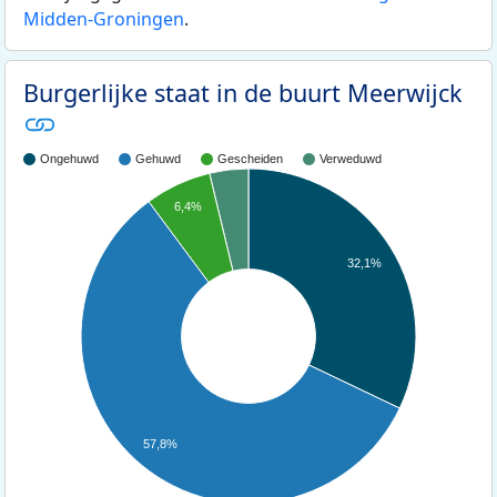
Midden-Groningen
.
Burgerlijke staat in de buurt Meerwijck
Ongehuwd
Gehuwd
Gescheiden
Verweduwd
6,4%
32,1%
57,8%