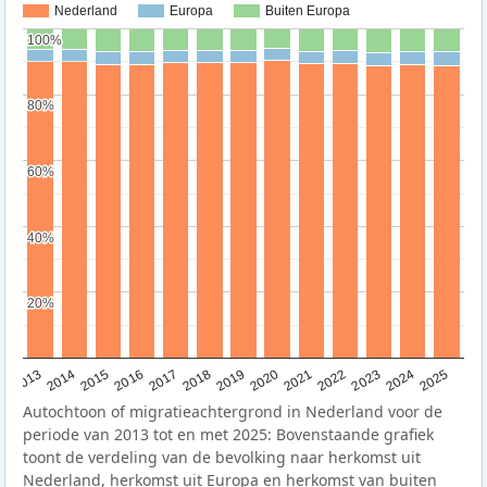
Nederland
Europa
Buiten Europa
100%
100%
80%
80%
60%
60%
40%
40%
20%
20%
2015
2014
2021
2013
2020
2019
2018
2025
2017
2024
2023
2016
2022
Autochtoon of migratieachtergrond in Nederland voor de
periode van 2013 tot en met 2025: Bovenstaande grafiek
toont de verdeling van de bevolking naar herkomst uit
Nederland, herkomst uit Europa en herkomst van buiten