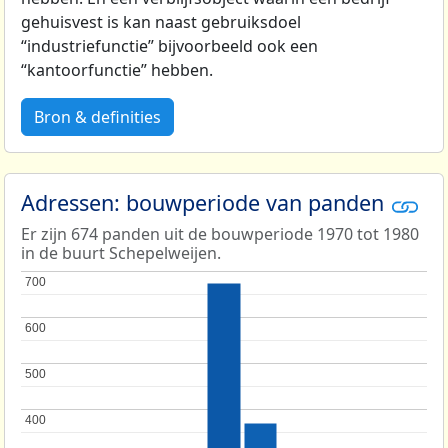
gehuisvest is kan naast gebruiksdoel
“industriefunctie” bijvoorbeeld ook een
“kantoorfunctie” hebben.
Bron & definities
Adressen: bouwperiode van panden
Er zijn 674 panden uit de bouwperiode 1970 tot 1980
in de buurt Schepelweijen.
700
700
600
600
500
500
400
400