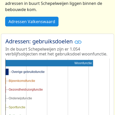
adressen in buurt Schepelweijen liggen binnen de
bebouwde kom.
Adressen Valkenswaard
Adressen: gebruiksdoelen
In de buurt Schepelweijen zijn er 1.054
verblijfsobjecten met het gebruiksdoel woonfunctie.
Woonfunctie
Overige gebruiksfunctie
Overige gebruiksfunctie
Bijeenkomstfunctie
Bijeenkomstfunctie
Gezondheidszorgfunctie
Gezondheidszorgfunctie
Onderwijsfunctie
Onderwijsfunctie
Sportfunctie
Sportfunctie