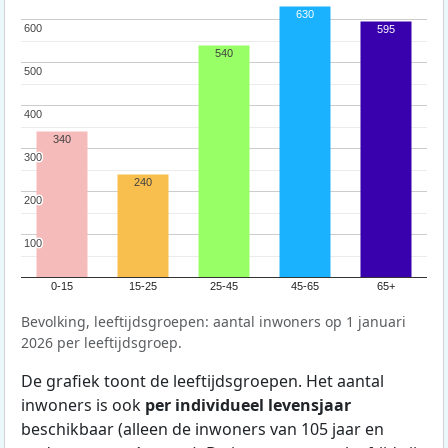
630
600
600
595
540
500
500
400
400
340
300
300
240
200
200
100
100
0-15
15-25
25-45
45-65
65+
Bevolking, leeftijdsgroepen: aantal inwoners op 1 januari
2026 per leeftijdsgroep.
De grafiek toont de leeftijdsgroepen. Het aantal
inwoners is ook
per individueel levensjaar
beschikbaar (alleen de inwoners van 105 jaar en