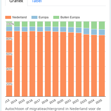
Grafiek
Tabel
Nederland
Europa
Buiten Europa
100%
100%
80%
80%
60%
60%
40%
40%
20%
20%
2015
2014
2021
2013
2020
2019
2018
2025
2017
2024
2023
2016
2022
Autochtoon of migratieachtergrond in Nederland voor de