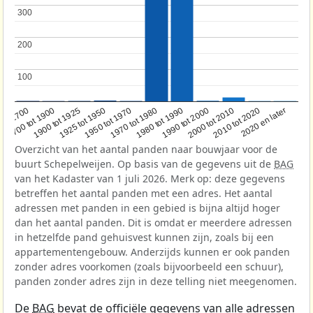
300
300
200
200
100
100
1950 tot 1970
1990 tot 2000
1900 tot 1925
2020 en later
1970 tot 1980
oor 1700
2000 tot 2010
1925 tot 1950
1980 tot 1990
1700 tot 1900
2010 tot 2020
Overzicht van het aantal panden naar bouwjaar voor de
buurt Schepelweijen. Op basis van de gegevens uit de
BAG
van het Kadaster van 1 juli 2026. Merk op: deze gegevens
betreffen het aantal panden met een adres. Het aantal
adressen met panden in een gebied is bijna altijd hoger
dan het aantal panden. Dit is omdat er meerdere adressen
in hetzelfde pand gehuisvest kunnen zijn, zoals bij een
appartementengebouw. Anderzijds kunnen er ook panden
zonder adres voorkomen (zoals bijvoorbeeld een schuur),
panden zonder adres zijn in deze telling niet meegenomen.
De
BAG
bevat de officiële gegevens van alle adressen