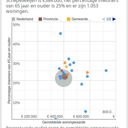
Schepelweijen is €384.000, het percentage inwoners
van 65 jaar en ouder is 25% en er zijn 1.053
woningen.
Nederland
Provincie…
Gemeente…
1/2
50%
50%
Percentage inwoners van 65 jaar en ouder
40%
40%
30%
30%
Provincie Noord-Brabant
Nederland
20%
20%
10%
10%
800.0…
800.0…
€ 200.000
€ 200.000
€ 400.000
€ 400.000
€ 600.000
€ 600.000
€
€
Gemiddelde woningwaarde
Bovenstaande grafiek toont de gemiddelde woningwaarde