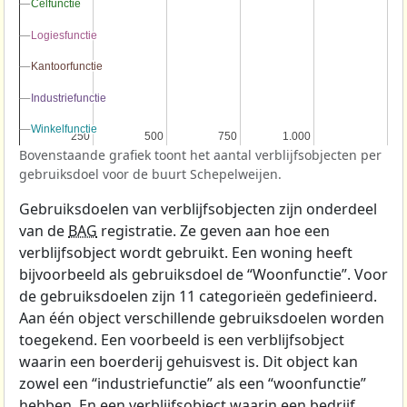
Celfunctie
Celfunctie
Logiesfunctie
Logiesfunctie
Kantoorfunctie
Kantoorfunctie
Industriefunctie
Industriefunctie
Winkelfunctie
Winkelfunctie
250
250
500
500
750
750
1.000
1.000
Bovenstaande grafiek toont het aantal verblijfsobjecten per
gebruiksdoel voor de buurt Schepelweijen.
Gebruiksdoelen van verblijfsobjecten zijn onderdeel
van de
BAG
registratie. Ze geven aan hoe een
verblijfsobject wordt gebruikt. Een woning heeft
bijvoorbeeld als gebruiksdoel de “Woonfunctie”. Voor
de gebruiksdoelen zijn 11 categorieën gedefinieerd.
Aan één object verschillende gebruiksdoelen worden
toegekend. Een voorbeeld is een verblijfsobject
waarin een boerderij gehuisvest is. Dit object kan
zowel een “industriefunctie” als een “woonfunctie”
hebben. En een verblijfsobject waarin een bedrijf