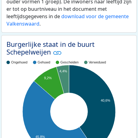
ouder vormen 1 groep). De inwoners naar leeftijd zijn
er tot op buurtniveau in het document met
leeftijdsgegevens in de
download voor de gemeente
Valkenswaard
.
Burgerlijke staat in de buurt
Schepelweijen
Ongehuwd
Gehuwd
Gescheiden
Verweduwd
4,4%
9,2%
40,6%
45,8%