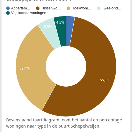
Appartem…
Tussenwo…
Hoekwoni…
Twee-ond…
Vrijstaande woningen
4,1%
5,5%
32,4%
55,1%
Bovenstaand taartdiagram toont het aantal en percentage
woningen naar type in de buurt Schepelweijen.