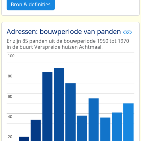
Bron & definities
Adressen: bouwperiode van panden
Er zijn 85 panden uit de bouwperiode 1950 tot 1970
in de buurt Verspreide huizen Achtmaal.
100
100
80
80
60
60
40
40
20
20