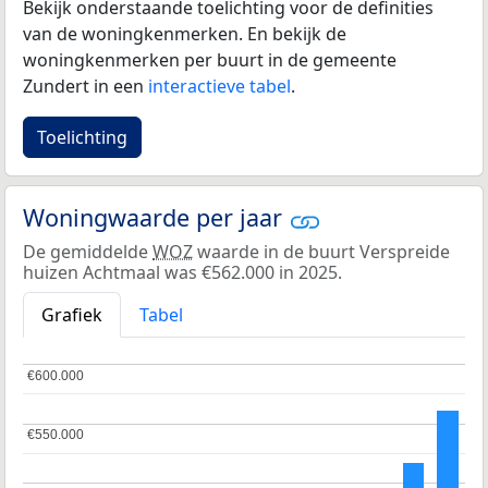
Bekijk onderstaande toelichting voor de definities
van de woningkenmerken. En bekijk de
woningkenmerken per buurt in de gemeente
Zundert in een
interactieve tabel
.
Toelichting
Woningwaarde per jaar
De gemiddelde
WOZ
waarde in de buurt Verspreide
huizen Achtmaal was €562.000 in 2025.
Grafiek
Tabel
€600.000
€600.000
€550.000
€550.000