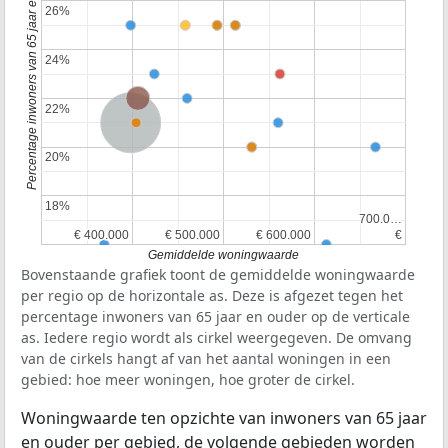
Percentage inwoners van 65 jaar en ouder
26%
26%
24%
24%
Provincie Noord-Brabant
22%
22%
Nederland
20%
20%
18%
18%
700.0…
700.0…
€ 400.000
€ 400.000
€ 500.000
€ 500.000
€ 600.000
€ 600.000
€
€
Gemiddelde woningwaarde
Bovenstaande grafiek toont de gemiddelde woningwaarde
per regio op de horizontale as. Deze is afgezet tegen het
percentage inwoners van 65 jaar en ouder op de verticale
as. Iedere regio wordt als cirkel weergegeven. De omvang
van de cirkels hangt af van het aantal woningen in een
gebied: hoe meer woningen, hoe groter de cirkel.
Woningwaarde ten opzichte van inwoners van 65 jaar
en ouder per gebied, de volgende gebieden worden