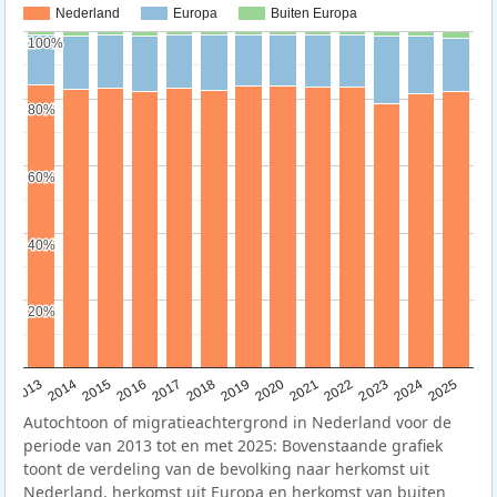
Nederland
Europa
Buiten Europa
100%
100%
80%
80%
60%
60%
40%
40%
20%
20%
2015
2014
2021
2013
2020
2019
2018
2025
2017
2024
2023
2016
2022
Autochtoon of migratieachtergrond in Nederland voor de
periode van 2013 tot en met 2025: Bovenstaande grafiek
toont de verdeling van de bevolking naar herkomst uit
Nederland, herkomst uit Europa en herkomst van buiten