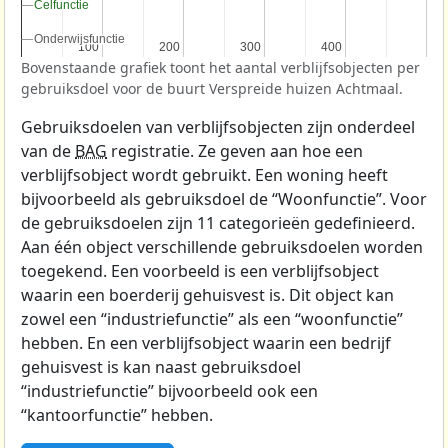
Celfunctie
Celfunctie
Onderwijsfunctie
Onderwijsfunctie
100
100
200
200
300
300
400
400
Bovenstaande grafiek toont het aantal verblijfsobjecten per
gebruiksdoel voor de buurt Verspreide huizen Achtmaal.
Gebruiksdoelen van verblijfsobjecten zijn onderdeel
van de
BAG
registratie. Ze geven aan hoe een
verblijfsobject wordt gebruikt. Een woning heeft
bijvoorbeeld als gebruiksdoel de “Woonfunctie”. Voor
de gebruiksdoelen zijn 11 categorieën gedefinieerd.
Aan één object verschillende gebruiksdoelen worden
toegekend. Een voorbeeld is een verblijfsobject
waarin een boerderij gehuisvest is. Dit object kan
zowel een “industriefunctie” als een “woonfunctie”
hebben. En een verblijfsobject waarin een bedrijf
gehuisvest is kan naast gebruiksdoel
“industriefunctie” bijvoorbeeld ook een
“kantoorfunctie” hebben.