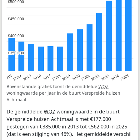
€500.000
€500.000
€450.000
€450.000
€400.000
€400.000
€350.000
€350.000
2015
2021
2014
2020
2013
2019
2025
2018
2024
2017
2023
2016
2022
Bovenstaande grafiek toont de gemiddelde
WOZ
woningwaarde per jaar in de buurt Verspreide huizen
Achtmaal.
De gemiddelde
WOZ
woningwaarde in de buurt
Verspreide huizen Achtmaal is met €177.000
gestegen van €385.000 in 2013 tot €562.000 in 2025
(dat is een stijging van 46%). Het gemiddelde verschil