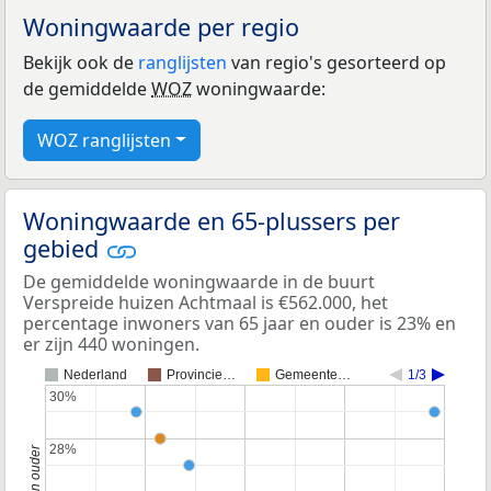
Woningwaarde per regio
Bekijk ook de
ranglijsten
van regio's gesorteerd op
de gemiddelde
WOZ
woningwaarde:
WOZ ranglijsten
Woningwaarde en 65-plussers per
gebied
De gemiddelde woningwaarde in de buurt
Verspreide huizen Achtmaal is €562.000, het
percentage inwoners van 65 jaar en ouder is 23% en
er zijn 440 woningen.
Nederland
Provincie…
Gemeente…
1/3
30%
30%
28%
28%