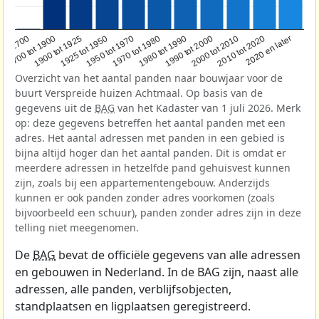
1950 tot 1970
1990 tot 2000
1900 tot 1925
2020 en later
1970 tot 1980
oor 1700
2000 tot 2010
1925 tot 1950
1980 tot 1990
1700 tot 1900
2010 tot 2020
Overzicht van het aantal panden naar bouwjaar voor de
buurt Verspreide huizen Achtmaal. Op basis van de
gegevens uit de
BAG
van het Kadaster van 1 juli 2026. Merk
op: deze gegevens betreffen het aantal panden met een
adres. Het aantal adressen met panden in een gebied is
bijna altijd hoger dan het aantal panden. Dit is omdat er
meerdere adressen in hetzelfde pand gehuisvest kunnen
zijn, zoals bij een appartementengebouw. Anderzijds
kunnen er ook panden zonder adres voorkomen (zoals
bijvoorbeeld een schuur), panden zonder adres zijn in deze
telling niet meegenomen.
De
BAG
bevat de officiële gegevens van alle adressen
en gebouwen in Nederland. In de BAG zijn, naast alle
adressen, alle panden, verblijfsobjecten,
standplaatsen en ligplaatsen geregistreerd.