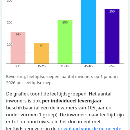
300
300
250
200
200
200
145
100
100
95
0-15
15-25
25-45
45-65
65+
Bevolking, leeftijdsgroepen: aantal inwoners op 1 januari
2026 per leeftijdsgroep.
De grafiek toont de leeftijdsgroepen. Het aantal
inwoners is ook
per individueel levensjaar
beschikbaar (alleen de inwoners van 105 jaar en
ouder vormen 1 groep). De inwoners naar leeftijd zijn
er tot op buurtniveau in het document met
leeftijdsgegevens in de
download voor de gemeente