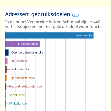
Adressen: gebruiksdoelen
In de buurt Verspreide huizen Achtmaal zijn er 440
verblijfsobjecten met het gebruiksdoel woonfunctie.
Woonfunctie
Industriefunctie
Overige gebruiksfunctie
Overige gebruiksfunctie
Logiesfunctie
Logiesfunctie
Kantoorfunctie
Kantoorfunctie
Bijeenkomstfunctie
Bijeenkomstfunctie
Gezondheidszorgfunctie
Gezondheidszorgfunctie
Sportfunctie
Sportfunctie
Winkelfunctie
Winkelfunctie