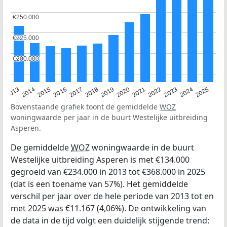
€250.000
€250.000
€225.000
€225.000
€200.000
€200.000
2015
2021
2014
2020
2013
2019
2025
2018
2024
2017
2023
2016
2022
Bovenstaande grafiek toont de gemiddelde
WOZ
woningwaarde per jaar in de buurt Westelijke uitbreiding
Asperen.
De gemiddelde
WOZ
woningwaarde in de buurt
Westelijke uitbreiding Asperen is met €134.000
gegroeid van €234.000 in 2013 tot €368.000 in 2025
(dat is een toename van 57%). Het gemiddelde
verschil per jaar over de hele periode van 2013 tot en
met 2025 was €11.167 (4,06%). De ontwikkeling van
de data in de tijd volgt een duidelijk stijgende trend: