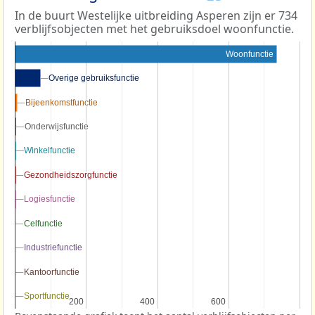
In de buurt Westelijke uitbreiding Asperen zijn er 734
verblijfsobjecten met het gebruiksdoel woonfunctie.
Woonfunctie
Overige gebruiksfunctie
Overige gebruiksfunctie
Bijeenkomstfunctie
Bijeenkomstfunctie
Onderwijsfunctie
Onderwijsfunctie
Winkelfunctie
Winkelfunctie
Gezondheidszorgfunctie
Gezondheidszorgfunctie
Logiesfunctie
Logiesfunctie
Celfunctie
Celfunctie
Industriefunctie
Industriefunctie
Kantoorfunctie
Kantoorfunctie
Sportfunctie
Sportfunctie
200
200
400
400
600
600