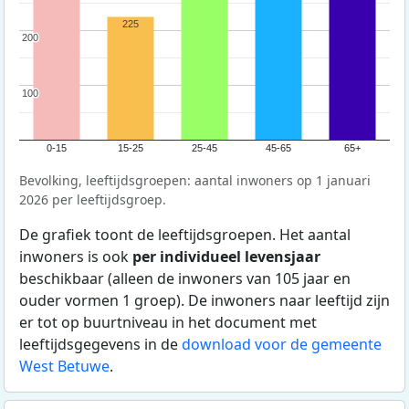
225
200
200
100
100
0-15
15-25
25-45
45-65
65+
Bevolking, leeftijdsgroepen: aantal inwoners op 1 januari
2026 per leeftijdsgroep.
De grafiek toont de leeftijdsgroepen. Het aantal
inwoners is ook
per individueel levensjaar
beschikbaar (alleen de inwoners van 105 jaar en
ouder vormen 1 groep). De inwoners naar leeftijd zijn
er tot op buurtniveau in het document met
leeftijdsgegevens in de
download voor de gemeente
West Betuwe
.