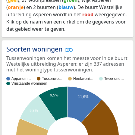
(
geel
), 27 woonplaatsen (
groen
), wijk Asperen
(
oranje
) en 2 buurten (
blauw
). De buurt Westelijke
uitbreiding Asperen wordt in het
rood
weergegeven.
Klik op de naam van een cirkel om de gegevens voor
dat gebied weer te geven.
Soorten woningen
Tussenwoningen komen het meeste voor in de buurt
Westelijke uitbreiding Asperen: er zijn 337 adressen
met het woningtype tussenwoningen.
Appartem…
Tussenwo…
Hoekwoni…
Twee-ond…
Vrijstaande woningen
9,5%
11,6%
9,3%