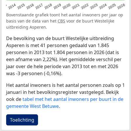
2022
2015
2021
2014
2020
2013
2026
2019
2025
2018
2024
2017
2023
2016
Bovenstaande grafiek toont het aantal inwoners per jaar op
basis van de data van het
CBS
voor de buurt Westelijke
uitbreiding Asperen.
De bevolking van de buurt Westelijke uitbreiding
Asperen is met 41 personen gedaald van 1.845
personen in 2013 tot 1.804 personen in 2026 (dat is
een afname van 2,22%). Het gemiddelde verschil per
jaar over de hele periode van 2013 tot en met 2026
was -3 personen (-0,16%).
Het aantal inwoners is het aantal personen zoals op 1
januari in het bevolkingsregister vastgelegd. Bekijk
ook de
tabel met het aantal inwoners per buurt in de
gemeente West Betuwe
.
Toelichting