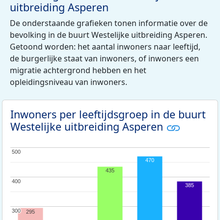
uitbreiding Asperen
De onderstaande grafieken tonen informatie over de
bevolking in de buurt Westelijke uitbreiding Asperen.
Getoond worden: het aantal inwoners naar leeftijd,
de burgerlijke staat van inwoners, of inwoners een
migratie achtergrond hebben en het
opleidingsniveau van inwoners.
Inwoners per leeftijdsgroep in de buurt
Westelijke uitbreiding Asperen
500
500
470
435
400
400
385
300
300
295