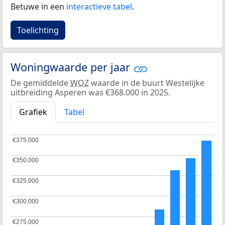
Betuwe in een
interactieve tabel
.
Toelichting
Woningwaarde per jaar
De gemiddelde
WOZ
waarde in de buurt Westelijke
uitbreiding Asperen was €368.000 in 2025.
Grafiek
Tabel
€375.000
€375.000
€350.000
€350.000
€325.000
€325.000
€300.000
€300.000
€275.000
€275.000