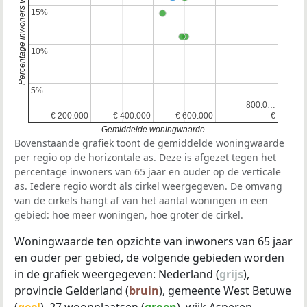
Percentage inwoners van 65 jaar en ouder
15%
15%
10%
10%
5%
5%
800.0…
800.0…
€ 200.000
€ 200.000
€ 400.000
€ 400.000
€ 600.000
€ 600.000
€
€
Gemiddelde woningwaarde
Bovenstaande grafiek toont de gemiddelde woningwaarde
per regio op de horizontale as. Deze is afgezet tegen het
percentage inwoners van 65 jaar en ouder op de verticale
as. Iedere regio wordt als cirkel weergegeven. De omvang
van de cirkels hangt af van het aantal woningen in een
gebied: hoe meer woningen, hoe groter de cirkel.
Woningwaarde ten opzichte van inwoners van 65 jaar
en ouder per gebied, de volgende gebieden worden
in de grafiek weergegeven: Nederland (
grijs
),
provincie Gelderland (
bruin
), gemeente West Betuwe