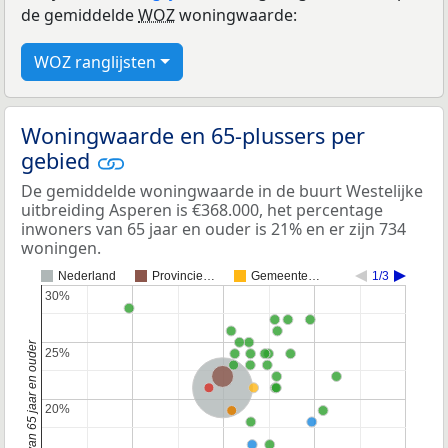
de gemiddelde
WOZ
woningwaarde:
WOZ ranglijsten
Woningwaarde en 65-plussers per
gebied
De gemiddelde woningwaarde in de buurt Westelijke
uitbreiding Asperen is €368.000, het percentage
inwoners van 65 jaar en ouder is 21% en er zijn 734
woningen.
Nederland
Provincie…
Gemeente…
1/3
30%
30%
25%
25%
Provincie Gelderland
Nederland
20%
20%