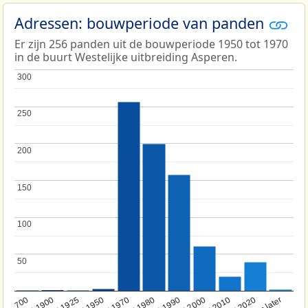
Adressen: bouwperiode van panden
Er zijn 256 panden uit de bouwperiode 1950 tot 1970
in de buurt Westelijke uitbreiding Asperen.
300
300
250
250
200
200
150
150
100
100
50
50