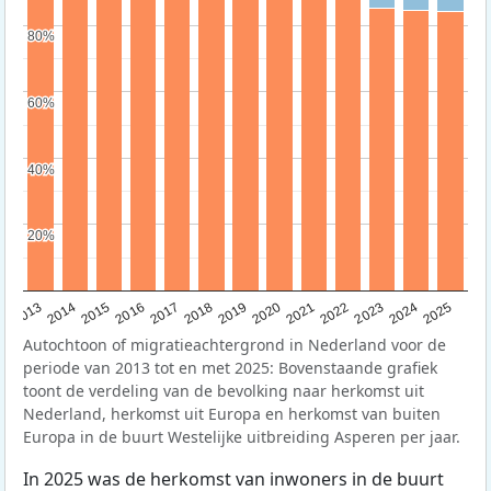
80%
80%
60%
60%
40%
40%
20%
20%
2015
2014
2021
2013
2020
2019
2018
2025
2017
2024
2023
2016
2022
Autochtoon of migratieachtergrond in Nederland voor de
periode van 2013 tot en met 2025: Bovenstaande grafiek
toont de verdeling van de bevolking naar herkomst uit
Nederland, herkomst uit Europa en herkomst van buiten
Europa in de buurt Westelijke uitbreiding Asperen per jaar.
In 2025 was de herkomst van inwoners in de buurt