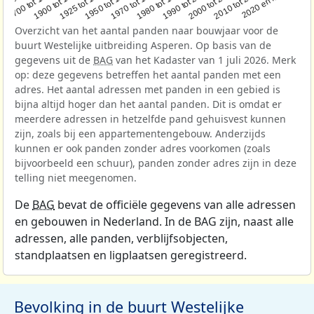
1950 tot 1970
1990 tot 2000
1900 tot 1925
2020 en later
1970 tot 1980
oor 1700
2000 tot 2010
1925 tot 1950
1980 tot 1990
1700 tot 1900
2010 tot 2020
Overzicht van het aantal panden naar bouwjaar voor de
buurt Westelijke uitbreiding Asperen. Op basis van de
gegevens uit de
BAG
van het Kadaster van 1 juli 2026. Merk
op: deze gegevens betreffen het aantal panden met een
adres. Het aantal adressen met panden in een gebied is
bijna altijd hoger dan het aantal panden. Dit is omdat er
meerdere adressen in hetzelfde pand gehuisvest kunnen
zijn, zoals bij een appartementengebouw. Anderzijds
kunnen er ook panden zonder adres voorkomen (zoals
bijvoorbeeld een schuur), panden zonder adres zijn in deze
telling niet meegenomen.
De
BAG
bevat de officiële gegevens van alle adressen
en gebouwen in Nederland. In de BAG zijn, naast alle
adressen, alle panden, verblijfsobjecten,
standplaatsen en ligplaatsen geregistreerd.
Bevolking in de buurt Westelijke