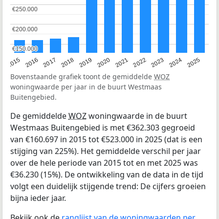
€250.000
€250.000
€200.000
€200.000
€150.000
€150.000
2019
2022
2025
2017
2020
2023
2015
2018
2021
2024
2016
Bovenstaande grafiek toont de gemiddelde
WOZ
woningwaarde per jaar in de buurt Westmaas
Buitengebied.
De gemiddelde
WOZ
woningwaarde in de buurt
Westmaas Buitengebied is met €362.303 gegroeid
van €160.697 in 2015 tot €523.000 in 2025 (dat is een
stijging van 225%). Het gemiddelde verschil per jaar
over de hele periode van 2015 tot en met 2025 was
€36.230 (15%). De ontwikkeling van de data in de tijd
volgt een duidelijk stijgende trend: De cijfers groeien
bijna ieder jaar.
Bekijk ook de
ranglijst van de woningwaarden per