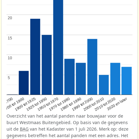
20
20
15
15
10
10
5
5
1950 tot 1970
1990 tot 2000
1900 tot 1925
2020 en later
1970 tot 1980
oor 1700
2000 tot 2010
1925 tot 1950
1980 tot 1990
1700 tot 1900
2010 tot 2020
Overzicht van het aantal panden naar bouwjaar voor de
buurt Westmaas Buitengebied. Op basis van de gegevens
uit de
BAG
van het Kadaster van 1 juli 2026. Merk op: deze
gegevens betreffen het aantal panden met een adres. Het