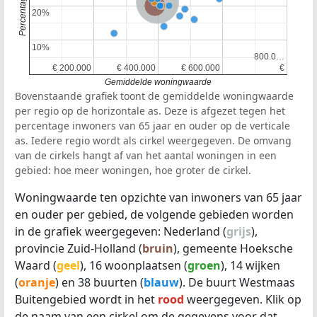
Nederland
Provincie Zuid-Holland
20%
20%
10%
10%
800.0…
800.0…
€ 200.000
€ 200.000
€ 400.000
€ 400.000
€ 600.000
€ 600.000
€
€
Gemiddelde woningwaarde
Bovenstaande grafiek toont de gemiddelde woningwaarde
per regio op de horizontale as. Deze is afgezet tegen het
percentage inwoners van 65 jaar en ouder op de verticale
as. Iedere regio wordt als cirkel weergegeven. De omvang
van de cirkels hangt af van het aantal woningen in een
gebied: hoe meer woningen, hoe groter de cirkel.
Woningwaarde ten opzichte van inwoners van 65 jaar
en ouder per gebied, de volgende gebieden worden
in de grafiek weergegeven: Nederland (
grijs
),
provincie Zuid-Holland (
bruin
), gemeente Hoeksche
Waard (
geel
), 16 woonplaatsen (
groen
), 14 wijken
(
oranje
) en 38 buurten (
blauw
). De buurt Westmaas
Buitengebied wordt in het
rood
weergegeven. Klik op
de naam van een cirkel om de gegevens voor dat