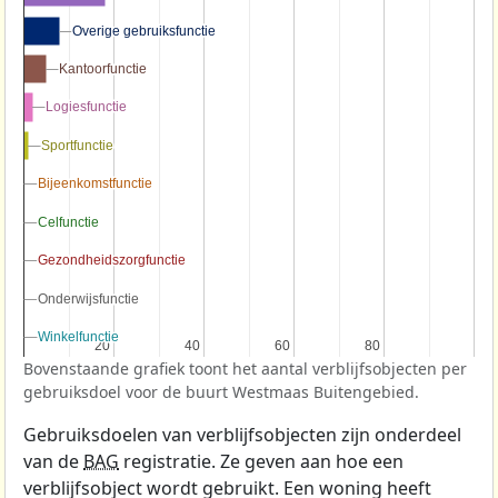
Overige gebruiksfunctie
Overige gebruiksfunctie
Kantoorfunctie
Kantoorfunctie
Logiesfunctie
Logiesfunctie
Sportfunctie
Sportfunctie
Bijeenkomstfunctie
Bijeenkomstfunctie
Celfunctie
Celfunctie
Gezondheidszorgfunctie
Gezondheidszorgfunctie
Onderwijsfunctie
Onderwijsfunctie
Winkelfunctie
Winkelfunctie
20
20
40
40
60
60
80
80
Bovenstaande grafiek toont het aantal verblijfsobjecten per
gebruiksdoel voor de buurt Westmaas Buitengebied.
Gebruiksdoelen van verblijfsobjecten zijn onderdeel
van de
BAG
registratie. Ze geven aan hoe een
verblijfsobject wordt gebruikt. Een woning heeft