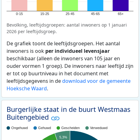
0-15
15-25
25-45
45-65
65+
Bevolking, leeftijdsgroepen: aantal inwoners op 1 januari
2026 per leeftijdsgroep.
De grafiek toont de leeftijdsgroepen. Het aantal
inwoners is ook
per individueel levensjaar
beschikbaar (alleen de inwoners van 105 jaar en
ouder vormen 1 groep). De inwoners naar leeftijd zijn
er tot op buurtniveau in het document met
leeftijdsgegevens in de
download voor de gemeente
Hoeksche Waard
.
Burgerlijke staat in de buurt Westmaas
Buitengebied
Ongehuwd
Gehuwd
Gescheiden
Verweduwd
5,3%