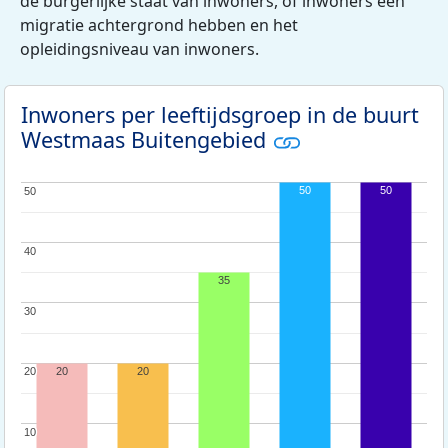
de burgerlijke staat van inwoners, of inwoners een
migratie achtergrond hebben en het
opleidingsniveau van inwoners.
Inwoners per leeftijdsgroep in de buurt
Westmaas Buitengebied
50
50
50
50
40
40
35
30
30
20
20
20
20
10
10