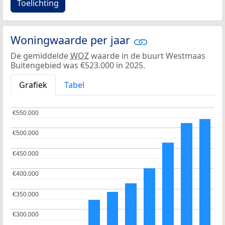
Toelichting
Woningwaarde per jaar
De gemiddelde
WOZ
waarde in de buurt Westmaas
Buitengebied was €523.000 in 2025.
Grafiek
Tabel
€550.000
€550.000
€500.000
€500.000
€450.000
€450.000
€400.000
€400.000
€350.000
€350.000
€300.000
€300.000