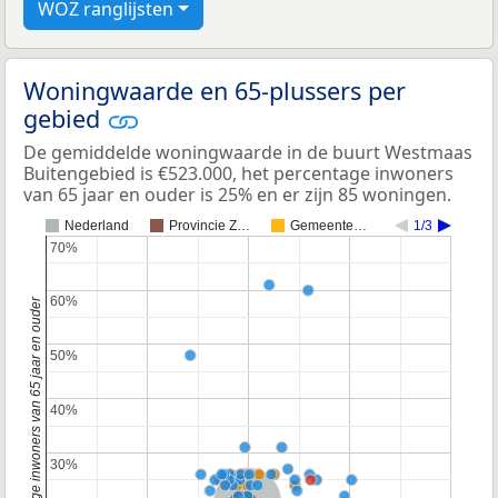
WOZ ranglijsten
Woningwaarde en 65-plussers per
gebied
De gemiddelde woningwaarde in de buurt Westmaas
Buitengebied is €523.000, het percentage inwoners
van 65 jaar en ouder is 25% en er zijn 85 woningen.
Nederland
Provincie Z…
Gemeente…
1/3
70%
70%
60%
60%
Percentage inwoners van 65 jaar en ouder
50%
50%
40%
40%
30%
30%