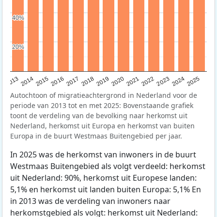
40%
40%
20%
20%
2015
2014
2021
2013
2020
2019
2018
2025
2017
2024
2023
2016
2022
Autochtoon of migratieachtergrond in Nederland voor de
periode van 2013 tot en met 2025: Bovenstaande grafiek
toont de verdeling van de bevolking naar herkomst uit
Nederland, herkomst uit Europa en herkomst van buiten
Europa in de buurt Westmaas Buitengebied per jaar.
In 2025 was de herkomst van inwoners in de buurt
Westmaas Buitengebied als volgt verdeeld: herkomst
uit Nederland: 90%, herkomst uit Europese landen:
5,1% en herkomst uit landen buiten Europa: 5,1% En
in 2013 was de verdeling van inwoners naar
herkomstgebied als volgt: herkomst uit Nederland: