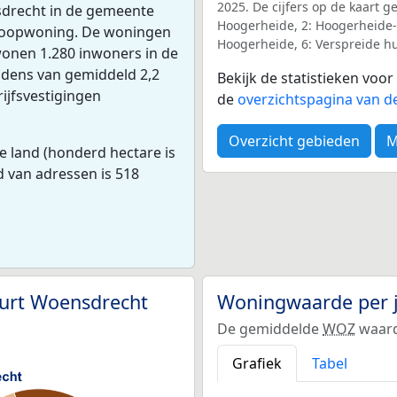
2025. De cijfers op de kaart 
sdrecht in de gemeente
Hoogerheide, 2: Hoogerheide-N
 koopwoning. De woningen
Hoogerheide, 6: Verspreide h
onen 1.280 inwoners in de
dens van gemiddeld 2,2
Bekijk de statistieken vo
ijfsvestigingen
de
overzichtspagina van d
Overzicht gebieden
M
e land (honderd hectare is
d van adressen is 518
urt Woensdrecht
Woningwaarde per 
De gemiddelde
WOZ
waard
Grafiek
Tabel