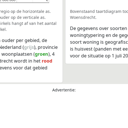
egio op de horizontale as.
Bovenstaand taartdiagram too
uder op de verticale as.
Woensdrecht.
rkels hangt af van het aantal
De gegevens over soorten
kel.
woningtypering en de gegev
 ouder per gebied, de
soort woning is geografis
Nederland (
grijs
), provincie
is huisvest (panden met e
 5 woonplaatsen (
groen
), 4
voor de situatie op 1 juli 2
drecht wordt in het
rood
evens voor dat gebied
Advertentie: