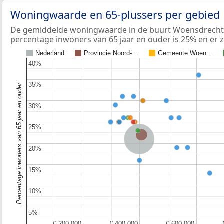
Woningwaarde en 65-plussers per gebied
De gemiddelde woningwaarde in de buurt Woensdrecht i
percentage inwoners van 65 jaar en ouder is 25% en er 
Nederland
Provincie Noord-…
Gemeente Woen…
40%
40%
35%
35%
Percentage inwoners van 65 jaar en ouder
30%
30%
25%
25%
Provincie Noord-Brabant
Nederland
20%
20%
15%
15%
10%
10%
5%
5%
€ 200.000
€ 200.000
€ 400.000
€ 400.000
€ 600.000
€ 600.000