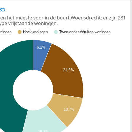
n het meeste voor in de buurt Woensdrecht: er zijn 281
ype vrijstaande woningen.
ningen
Hoekwoningen
Twee-onder-één-kap woningen
6,1%
21,5%
10,7%
15,7%