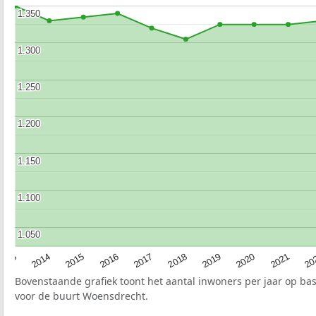
1.350
1.350
1.300
1.300
1.250
1.250
1.200
1.200
1.150
1.150
1.100
1.100
1.050
1.050
2017
20
2014
2019
2016
2021
2013
2018
2015
2020
Bovenstaande grafiek toont het aantal inwoners per jaar op ba
voor de buurt Woensdrecht.