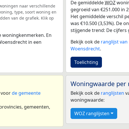
De gemiddelde
WOZ
wonin
woningen naar verschillende
gegroeid van €251.000 in 2
ning, type, soort woning en
Het gemiddelde verschil pe
dden van de grafiek. Klik op
was €10.500 (3,53%). De ont
stijgende trend: De cijfers 
 de woningkenmerken. En
Bekijk ook de
ranglijst va
Woensdrecht in een
Woensdrecht
.
Toelichting
Woningwaarde per 
n voor
de gemeente
Bekijk ook de
ranglijsten
va
woningwaarde:
 provincies, gemeenten,
WOZ ranglijsten