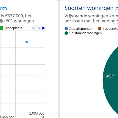
Soorten woningen
s €377.000, het
Vrijstaande woningen kome
zijn 601 woningen.
adressen met het woningt
Woonplaats
1/2
Appartementen
Tussenwo
Vrijstaande woningen
46,1%
1.000.000
1.000.000
€ 800.000
€ 800.000
€
€