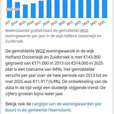
€150.000
€150.000
2015
2021
2014
2020
2013
2019
2025
2018
2024
2017
2023
2016
2022
Bovenstaande grafiek toont de gemiddelde
WOZ
woningwaarde per jaar in de wijk Hofland Oosterwijk en
Zuidbroek.
De gemiddelde
WOZ
woningwaarde in de wijk
Hofland Oosterwijk en Zuidbroek is met €143.000
gegroeid van €171.000 in 2013 tot €314.000 in 2025
(dat is een toename van 84%). Het gemiddelde
verschil per jaar over de hele periode van 2013 tot en
met 2025 was €11.917 (5,4%). De ontwikkeling van de
data in de tijd volgt een duidelijk stijgende trend: De
cijfers groeien bijna ieder jaar.
Bekijk ook de
ranglijst van de woningwaarden per
buurt in de gemeente Heemskerk
.