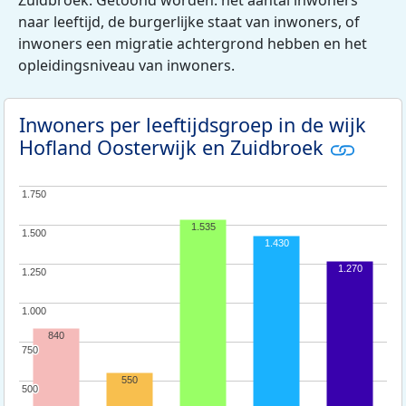
naar leeftijd, de burgerlijke staat van inwoners, of
inwoners een migratie achtergrond hebben en het
opleidingsniveau van inwoners.
Inwoners per leeftijdsgroep in de wijk
Hofland Oosterwijk en Zuidbroek
1.750
1.750
1.535
1.500
1.500
1.430
1.270
1.250
1.250
1.000
1.000
840
750
750
550
500
500