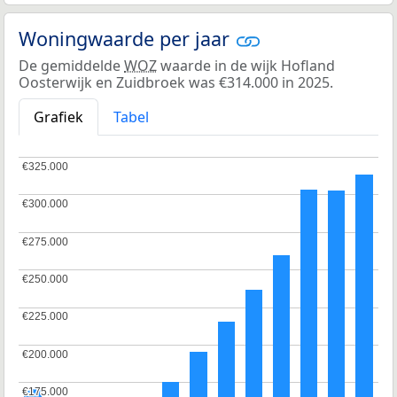
Woningwaarde per jaar
De gemiddelde
WOZ
waarde in de wijk Hofland
Oosterwijk en Zuidbroek was €314.000 in 2025.
Grafiek
Tabel
€325.000
€325.000
€300.000
€300.000
€275.000
€275.000
€250.000
€250.000
€225.000
€225.000
€200.000
€200.000
€175.000
€175.000