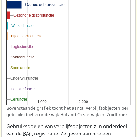
Overige gebruiksfunctie
Overige gebruiksfunctie
Gezondheidszorgfunctie
Gezondheidszorgfunctie
Winkelfunctie
Winkelfunctie
Bijeenkomstfunctie
Bijeenkomstfunctie
Logiesfunctie
Logiesfunctie
Kantoorfunctie
Kantoorfunctie
Sportfunctie
Sportfunctie
Onderwijsfunctie
Onderwijsfunctie
Industriefunctie
Industriefunctie
Celfunctie
Celfunctie
1.000
1.000
2.000
2.000
Bovenstaande grafiek toont het aantal verblijfsobjecten per
gebruiksdoel voor de wijk Hofland Oosterwijk en Zuidbroek.
Gebruiksdoelen van verblijfsobjecten zijn onderdeel
van de
BAG
registratie. Ze geven aan hoe een