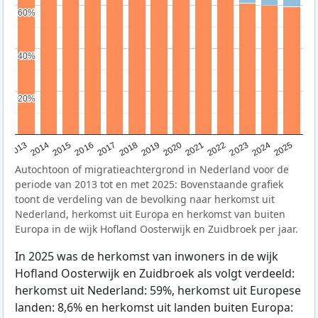
60%
60%
40%
40%
20%
20%
2015
2014
2021
2013
2020
2019
2018
2025
2017
2024
2023
2016
2022
Autochtoon of migratieachtergrond in Nederland voor de
periode van 2013 tot en met 2025: Bovenstaande grafiek
toont de verdeling van de bevolking naar herkomst uit
Nederland, herkomst uit Europa en herkomst van buiten
Europa in de wijk Hofland Oosterwijk en Zuidbroek per jaar.
In 2025 was de herkomst van inwoners in de wijk
Hofland Oosterwijk en Zuidbroek als volgt verdeeld:
herkomst uit Nederland: 59%, herkomst uit Europese
landen: 8,6% en herkomst uit landen buiten Europa: