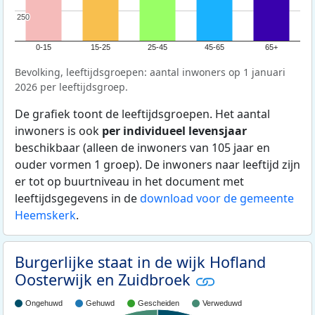
250
250
0-15
15-25
25-45
45-65
65+
Bevolking, leeftijdsgroepen: aantal inwoners op 1 januari
2026 per leeftijdsgroep.
De grafiek toont de leeftijdsgroepen. Het aantal
inwoners is ook
per individueel levensjaar
beschikbaar (alleen de inwoners van 105 jaar en
ouder vormen 1 groep). De inwoners naar leeftijd zijn
er tot op buurtniveau in het document met
leeftijdsgegevens in de
download voor de gemeente
Heemskerk
.
Burgerlijke staat in de wijk Hofland
Oosterwijk en Zuidbroek
Ongehuwd
Gehuwd
Gescheiden
Verweduwd