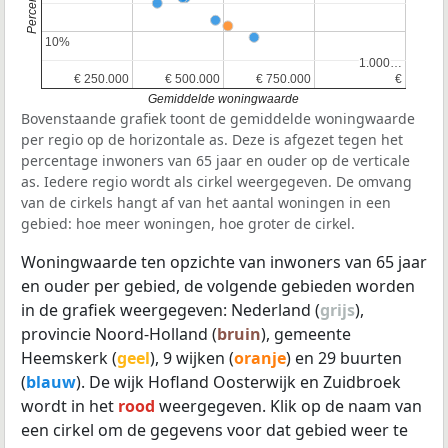
10%
10%
1.000…
1.000…
€ 250.000
€ 250.000
€ 500.000
€ 500.000
€ 750.000
€ 750.000
€
€
Gemiddelde woningwaarde
Bovenstaande grafiek toont de gemiddelde woningwaarde
per regio op de horizontale as. Deze is afgezet tegen het
percentage inwoners van 65 jaar en ouder op de verticale
as. Iedere regio wordt als cirkel weergegeven. De omvang
van de cirkels hangt af van het aantal woningen in een
gebied: hoe meer woningen, hoe groter de cirkel.
Woningwaarde ten opzichte van inwoners van 65 jaar
en ouder per gebied, de volgende gebieden worden
in de grafiek weergegeven: Nederland (
grijs
),
provincie Noord-Holland (
bruin
), gemeente
Heemskerk (
geel
), 9 wijken (
oranje
) en 29 buurten
(
blauw
). De wijk Hofland Oosterwijk en Zuidbroek
wordt in het
rood
weergegeven. Klik op de naam van
een cirkel om de gegevens voor dat gebied weer te