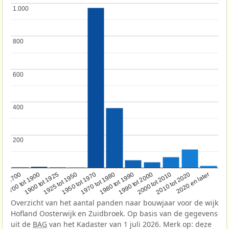
1.000
1.000
800
800
600
600
400
400
200
200
1950 tot 1970
1990 tot 2000
1900 tot 1925
2020 en later
1970 tot 1980
oor 1700
2000 tot 2010
1925 tot 1950
1980 tot 1990
1700 tot 1900
2010 tot 2020
Overzicht van het aantal panden naar bouwjaar voor de wijk
Hofland Oosterwijk en Zuidbroek. Op basis van de gegevens
uit de
BAG
van het Kadaster van 1 juli 2026. Merk op: deze