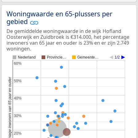
Woningwaarde en 65-plussers per
gebied
De gemiddelde woningwaarde in de wijk Hofland
Oosterwijk en Zuidbroek is €314.000, het percentage
inwoners van 65 jaar en ouder is 23% en er zijn 2.749
woningen.
Nederland
Provincie…
Gemeente…
1/2
60%
60%
Percentage inwoners van 65 jaar en ouder
50%
50%
40%
40%
30%
30%
Nederland
Provincie Noord-Holland
20%
20%