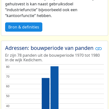
gehuisvest is kan naast gebruiksdoel
“industriefunctie” bijvoorbeeld ook een
“kantoorfunctie” hebben.
Bron & definities
Adressen: bouwperiode van panden
Er zijn 78 panden uit de bouwperiode 1970 tot 1980
in de wijk Kedichem.
80
80
70
70
60
60
50
50
40
40