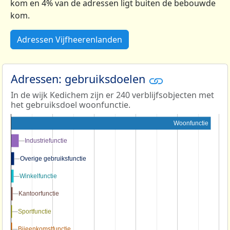
kom en 4% van de adressen ligt buiten de bebouwde
kom.
Adressen Vijfheerenlanden
Adressen: gebruiksdoelen
In de wijk Kedichem zijn er 240 verblijfsobjecten met
het gebruiksdoel woonfunctie.
Woonfunctie
Industriefunctie
Industriefunctie
Overige gebruiksfunctie
Overige gebruiksfunctie
Winkelfunctie
Winkelfunctie
Kantoorfunctie
Kantoorfunctie
Sportfunctie
Sportfunctie
Bijeenkomstfunctie
Bijeenkomstfunctie