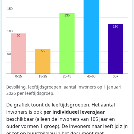
150
150
135
110
100
100
90
55
50
50
0-15
15-25
25-45
45-65
65+
Bevolking, leeftijdsgroepen: aantal inwoners op 1 januari
2026 per leeftijdsgroep.
De grafiek toont de leeftijdsgroepen. Het aantal
inwoners is ook
per individueel levensjaar
beschikbaar (alleen de inwoners van 105 jaar en
ouder vormen 1 groep). De inwoners naar leeftijd zijn
er tot op buurtniveau in het document met