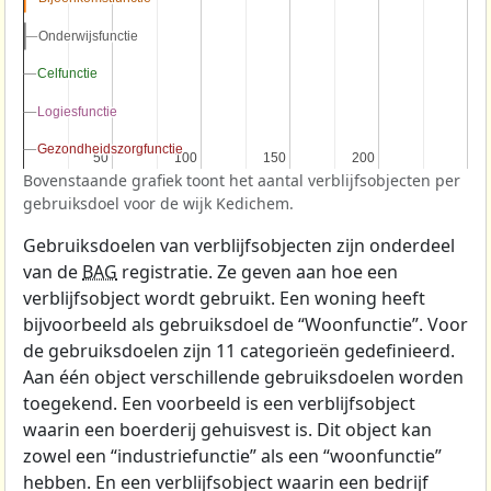
Onderwijsfunctie
Onderwijsfunctie
Celfunctie
Celfunctie
Logiesfunctie
Logiesfunctie
Gezondheidszorgfunctie
Gezondheidszorgfunctie
50
50
100
100
150
150
200
200
Bovenstaande grafiek toont het aantal verblijfsobjecten per
gebruiksdoel voor de wijk Kedichem.
Gebruiksdoelen van verblijfsobjecten zijn onderdeel
van de
BAG
registratie. Ze geven aan hoe een
verblijfsobject wordt gebruikt. Een woning heeft
bijvoorbeeld als gebruiksdoel de “Woonfunctie”. Voor
de gebruiksdoelen zijn 11 categorieën gedefinieerd.
Aan één object verschillende gebruiksdoelen worden
toegekend. Een voorbeeld is een verblijfsobject
waarin een boerderij gehuisvest is. Dit object kan
zowel een “industriefunctie” als een “woonfunctie”
hebben. En een verblijfsobject waarin een bedrijf