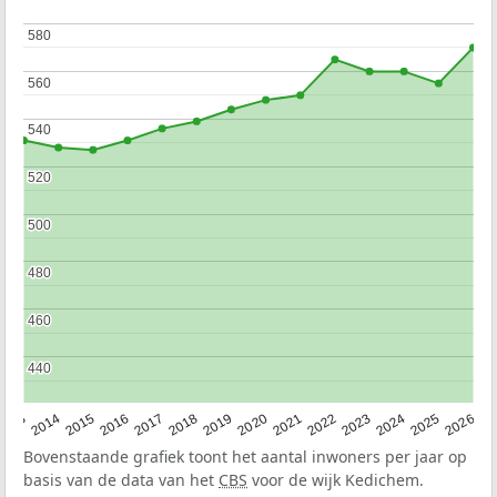
580
580
560
560
540
540
520
520
500
500
480
480
460
460
440
440
2022
2015
2021
2014
2020
2013
2026
2019
2025
2018
2024
2017
2023
2016
Bovenstaande grafiek toont het aantal inwoners per jaar op
basis van de data van het
CBS
voor de wijk Kedichem.