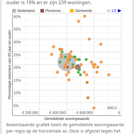
ouder is 19% en er zijn 239 woningen.
Nederland
Provincie…
Gemeente…
1/2
40%
40%
35%
35%
Percentage inwoners van 65 jaar en ouder
30%
30%
25%
25%
Nederland
Provincie Utrecht
20%
20%
15%
15%
10%
10%
5%
5%
800.0…
800.0…
€ 200.000
€ 200.000
€ 400.000
€ 400.000
€ 600.000
€ 600.000
€
€
Gemiddelde woningwaarde
Bovenstaande grafiek toont de gemiddelde woningwaarde
per regio op de horizontale as. Deze is afgezet tegen het