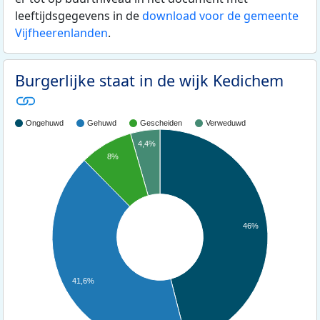
leeftijdsgegevens in de
download voor de gemeente
Vijfheerenlanden
.
Burgerlijke staat in de wijk Kedichem
Ongehuwd
Gehuwd
Gescheiden
Verweduwd
4,4%
8%
46%
41,6%