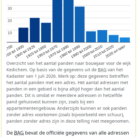
30
30
20
20
10
10
1950 tot 1970
1990 tot 2000
1900 tot 1925
2020 en later
1970 tot 1980
oor 1700
2000 tot 2010
1925 tot 1950
1980 tot 1990
1700 tot 1900
2010 tot 2020
Overzicht van het aantal panden naar bouwjaar voor de wijk
Kedichem. Op basis van de gegevens uit de
BAG
van het
Kadaster van 1 juli 2026. Merk op: deze gegevens betreffen
het aantal panden met een adres. Het aantal adressen met
panden in een gebied is bijna altijd hoger dan het aantal
panden. Dit is omdat er meerdere adressen in hetzelfde
pand gehuisvest kunnen zijn, zoals bij een
appartementengebouw. Anderzijds kunnen er ook panden
zonder adres voorkomen (zoals bijvoorbeeld een schuur),
panden zonder adres zijn in deze telling niet meegenomen.
De
BAG
bevat de officiële gegevens van alle adressen