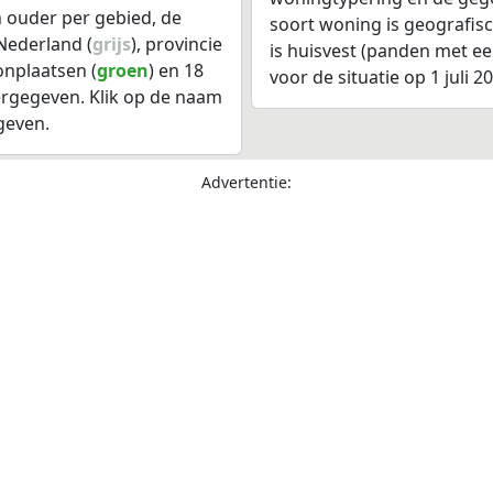
 ouder per gebied, de
soort woning is geografis
Nederland (
grijs
), provincie
is huisvest (panden met e
onplaatsen (
groen
) en 18
voor de situatie op 1 juli 2
gegeven. Klik op de naam
geven.
Advertentie: