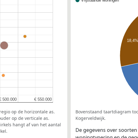
Vrijstaande woningen
18,4
 Noord-Holland
€ 500.000
€ 500.000
€ 550.000
€ 550.000
egio op de horizontale as.
Bovenstaand taartdiagram too
uder op de verticale as.
Kogerveldwijk.
rkels hangt af van het aantal
De gegevens over soorten
kel.
woningtypering en de gegev