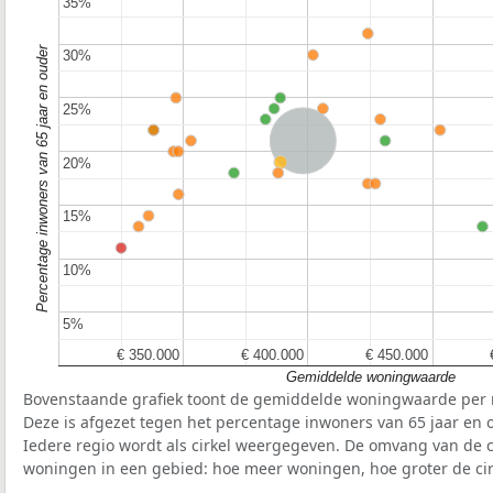
35%
35%
Percentage inwoners van 65 jaar en ouder
30%
30%
25%
25%
Nederland
Provincie
20%
20%
15%
15%
10%
10%
5%
5%
€ 350.000
€ 350.000
€ 400.000
€ 400.000
€ 450.000
€ 450.000
Gemiddelde woningwaarde
Bovenstaande grafiek toont de gemiddelde woningwaarde per r
Deze is afgezet tegen het percentage inwoners van 65 jaar en o
Iedere regio wordt als cirkel weergegeven. De omvang van de ci
woningen in een gebied: hoe meer woningen, hoe groter de cir