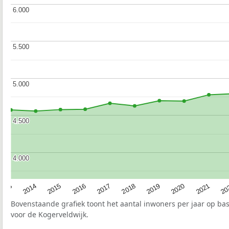
6.000
6.000
5.500
5.500
5.000
5.000
4.500
4.500
4.000
4.000
2017
20
2014
2019
2016
2021
2013
2018
2015
2020
Bovenstaande grafiek toont het aantal inwoners per jaar op ba
voor de Kogerveldwijk.