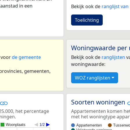
aanstad in een
Bekijk ook de
ranglijst va
Toelichting
Woningwaarde per 
n voor
de gemeente
Bekijk ook de
ranglijsten
va
woningwaarde:
 provincies, gemeenten,
WOZ ranglijsten
Soorten woningen
5.000, het percentage
Appartementen komen het m
oningen.
met het woningtype appa
Woonplaats
1/2
Appartementen
Tussenwo