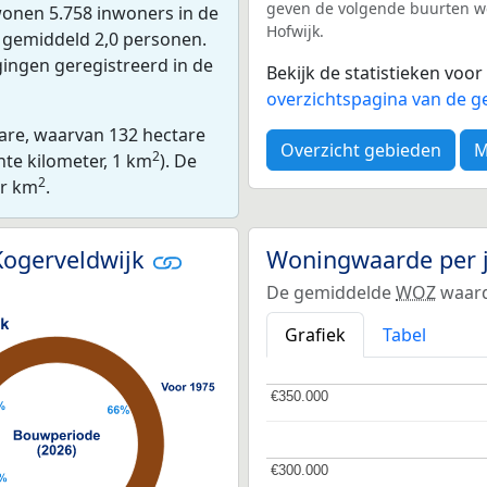
geven de volgende buurten wee
onen 5.758 inwoners in de
Hofwijk.
n gemiddeld 2,0 personen.
gingen geregistreerd in de
Bekijk de statistieken voo
overzichtspagina van de g
tare, waarvan 132 hectare
Overzicht gebieden
M
2
nte kilometer, 1 km
). De
2
er km
.
Kogerveldwijk
Woningwaarde per 
De gemiddelde
WOZ
waard
Grafiek
Tabel
€350.000
€350.000
€300.000
€300.000