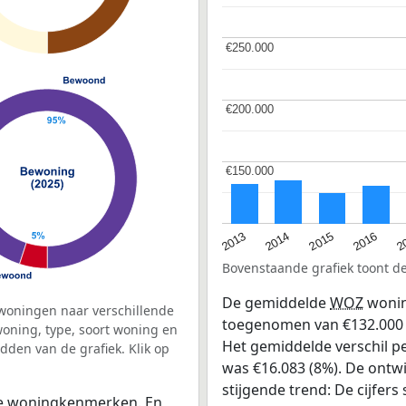
€250.000
€250.000
€200.000
€200.000
€150.000
€150.000
2015
2
2014
2016
2013
Bovenstaande grafiek toont 
De gemiddelde
WOZ
wonin
woningen naar verschillende
toegenomen van €132.000 in
ning, type, soort woning en
Het gemiddelde verschil pe
dden van de grafiek. Klik op
was €16.083 (8%). De ontwik
stijgende trend: De cijfers s
 de woningkenmerken. En