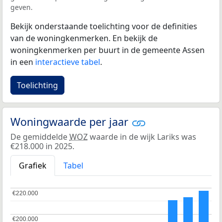
geven.
Bekijk onderstaande toelichting voor de definities
van de woningkenmerken. En bekijk de
woningkenmerken per buurt in de gemeente Assen
in een
interactieve tabel
.
Toelichting
Woningwaarde per jaar
De gemiddelde
WOZ
waarde in de wijk Lariks was
€218.000 in 2025.
Grafiek
Tabel
€220.000
€220.000
€200.000
€200.000