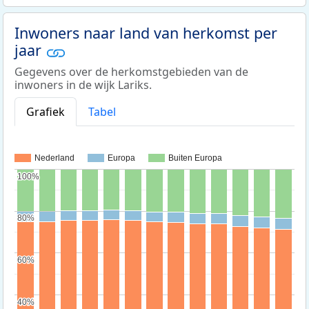
Inwoners naar land van herkomst per
jaar
Gegevens over de herkomstgebieden van de
inwoners in de wijk Lariks.
Grafiek
Tabel
Nederland
Europa
Buiten Europa
100%
100%
80%
80%
60%
60%
40%
40%