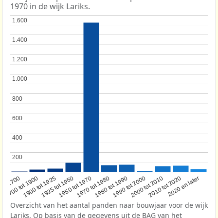
1970 in de wijk Lariks.
1.600
1.600
1.400
1.400
1.200
1.200
1.000
1.000
800
800
600
600
400
400
200
200
1950 tot 1970
1990 tot 2000
1900 tot 1925
2020 en later
1970 tot 1980
oor 1700
2000 tot 2010
1925 tot 1950
1980 tot 1990
1700 tot 1900
2010 tot 2020
Overzicht van het aantal panden naar bouwjaar voor de wijk
Lariks. Op basis van de gegevens uit de
BAG
van het