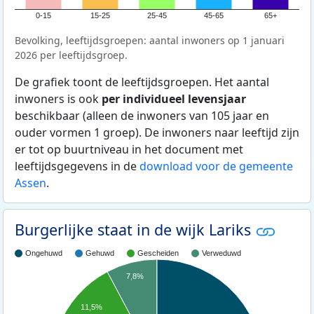
0-15
15-25
25-45
45-65
65+
Bevolking, leeftijdsgroepen: aantal inwoners op 1 januari
2026 per leeftijdsgroep.
De grafiek toont de leeftijdsgroepen. Het aantal
inwoners is ook
per individueel levensjaar
beschikbaar (alleen de inwoners van 105 jaar en
ouder vormen 1 groep). De inwoners naar leeftijd zijn
er tot op buurtniveau in het document met
leeftijdsgegevens in de
download voor de gemeente
Assen
.
Burgerlijke staat in de wijk Lariks
Ongehuwd
Gehuwd
Gescheiden
Verweduwd
7,8%
11,5%