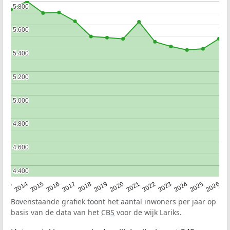
5.800
5.800
5.600
5.600
5.400
5.400
5.200
5.200
5.000
5.000
4.800
4.800
4.600
4.600
4.400
4.400
2022
2015
2021
2014
2020
2013
2026
2019
2025
2018
2024
2017
2023
2016
Bovenstaande grafiek toont het aantal inwoners per jaar op
basis van de data van het
CBS
voor de wijk Lariks.