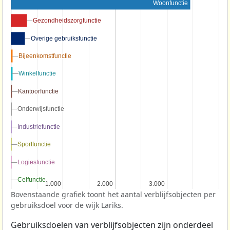
Woonfunctie
Gezondheidszorgfunctie
Gezondheidszorgfunctie
Overige gebruiksfunctie
Overige gebruiksfunctie
Bijeenkomstfunctie
Bijeenkomstfunctie
Winkelfunctie
Winkelfunctie
Kantoorfunctie
Kantoorfunctie
Onderwijsfunctie
Onderwijsfunctie
Industriefunctie
Industriefunctie
Sportfunctie
Sportfunctie
Logiesfunctie
Logiesfunctie
Celfunctie
Celfunctie
1.000
1.000
2.000
2.000
3.000
3.000
Bovenstaande grafiek toont het aantal verblijfsobjecten per
gebruiksdoel voor de wijk Lariks.
Gebruiksdoelen van verblijfsobjecten zijn onderdeel