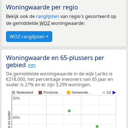
Woningwaarde per regio
Bekijk ook de
ranglijsten
van regio's gesorteerd op
de gemiddelde
WOZ
woningwaarde:
WOZ ranglijsten
Woningwaarde en 65-plussers per
gebied
De gemiddelde woningwaarde in de wijk Lariks is
€218.000, het percentage inwoners van 65 jaar en
ouder is 27% en er zijn 3.299 woningen.
Nederland
Provincie…
Gemeente…
1/2
50%
50%
40%
40%