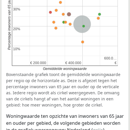
Percentage inwoners van 65 jaar en ouder
30%
30%
Nederland
20%
20%
10%
10%
600.0…
600.0…
€ 200.000
€ 200.000
€ 400.000
€ 400.000
€
€
Gemiddelde woningwaarde
Bovenstaande grafiek toont de gemiddelde woningwaarde
per regio op de horizontale as. Deze is afgezet tegen het
percentage inwoners van 65 jaar en ouder op de verticale
as. Iedere regio wordt als cirkel weergegeven. De omvang
van de cirkels hangt af van het aantal woningen in een
gebied: hoe meer woningen, hoe groter de cirkel.
Woningwaarde ten opzichte van inwoners van 65 jaar
en ouder per gebied, de volgende gebieden worden
in de grafiek weergegeven: Nederland (
grijs
),