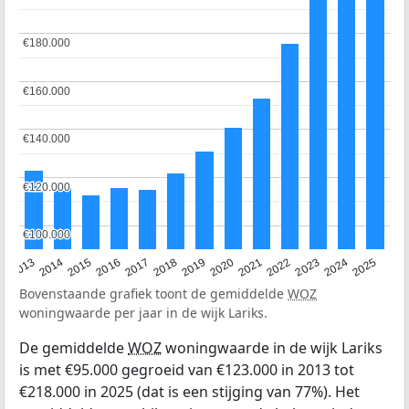
€180.000
€180.000
€160.000
€160.000
€140.000
€140.000
€120.000
€120.000
€100.000
€100.000
2015
2021
2014
2020
2013
2019
2025
2018
2024
2017
2023
2016
2022
Bovenstaande grafiek toont de gemiddelde
WOZ
woningwaarde per jaar in de wijk Lariks.
De gemiddelde
WOZ
woningwaarde in de wijk Lariks
is met €95.000 gegroeid van €123.000 in 2013 tot
€218.000 in 2025 (dat is een stijging van 77%). Het