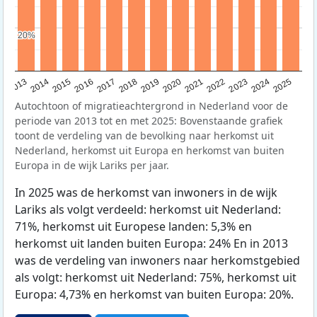
20%
20%
2015
2014
2021
2013
2020
2019
2018
2025
2017
2024
2023
2016
2022
Autochtoon of migratieachtergrond in Nederland voor de
periode van 2013 tot en met 2025: Bovenstaande grafiek
toont de verdeling van de bevolking naar herkomst uit
Nederland, herkomst uit Europa en herkomst van buiten
Europa in de wijk Lariks per jaar.
In 2025 was de herkomst van inwoners in de wijk
Lariks als volgt verdeeld: herkomst uit Nederland:
71%, herkomst uit Europese landen: 5,3% en
herkomst uit landen buiten Europa: 24% En in 2013
was de verdeling van inwoners naar herkomstgebied
als volgt: herkomst uit Nederland: 75%, herkomst uit
Europa: 4,73% en herkomst van buiten Europa: 20%.