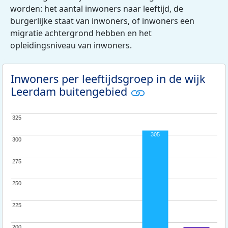
worden: het aantal inwoners naar leeftijd, de
burgerlijke staat van inwoners, of inwoners een
migratie achtergrond hebben en het
opleidingsniveau van inwoners.
Inwoners per leeftijdsgroep in de wijk
Leerdam buitengebied
325
325
305
300
300
275
275
250
250
225
225
200
200