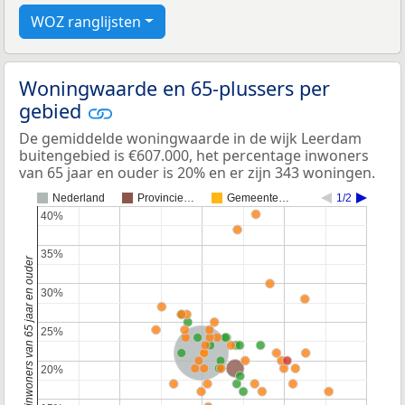
WOZ ranglijsten
Woningwaarde en 65-plussers per
gebied
De gemiddelde woningwaarde in de wijk Leerdam
buitengebied is €607.000, het percentage inwoners
van 65 jaar en ouder is 20% en er zijn 343 woningen.
Nederland
Provincie…
Gemeente…
1/2
40%
40%
35%
35%
Percentage inwoners van 65 jaar en ouder
30%
30%
25%
25%
Nederland
Provincie Utrecht
20%
20%