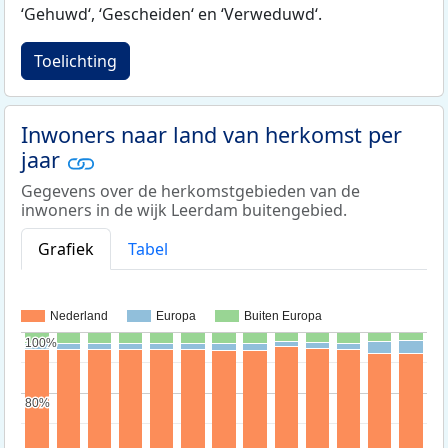
‘Gehuwd‘, ‘Gescheiden‘ en ‘Verweduwd‘.
Toelichting
Inwoners naar land van herkomst per
jaar
Gegevens over de herkomstgebieden van de
inwoners in de wijk Leerdam buitengebied.
Grafiek
Tabel
Nederland
Europa
Buiten Europa
100%
100%
80%
80%