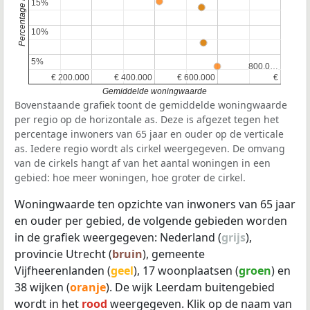
15%
15%
10%
10%
5%
5%
800.0…
800.0…
€ 200.000
€ 200.000
€ 400.000
€ 400.000
€ 600.000
€ 600.000
€
€
Gemiddelde woningwaarde
Bovenstaande grafiek toont de gemiddelde woningwaarde
per regio op de horizontale as. Deze is afgezet tegen het
percentage inwoners van 65 jaar en ouder op de verticale
as. Iedere regio wordt als cirkel weergegeven. De omvang
van de cirkels hangt af van het aantal woningen in een
gebied: hoe meer woningen, hoe groter de cirkel.
Woningwaarde ten opzichte van inwoners van 65 jaar
en ouder per gebied, de volgende gebieden worden
in de grafiek weergegeven: Nederland (
grijs
),
provincie Utrecht (
bruin
), gemeente
Vijfheerenlanden (
geel
), 17 woonplaatsen (
groen
) en
38 wijken (
oranje
). De wijk Leerdam buitengebied
wordt in het
rood
weergegeven. Klik op de naam van