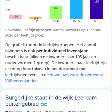
195
180
175
175
160
155
0-15
15-25
25-45
45-65
65+
Bevolking, leeftijdsgroepen: aantal inwoners op 1 januari
2026 per leeftijdsgroep.
De grafiek toont de leeftijdsgroepen. Het aantal
inwoners is ook
per individueel levensjaar
beschikbaar (alleen de inwoners van 105 jaar en
ouder vormen 1 groep). De inwoners naar leeftijd zijn
er tot op buurtniveau in het document met
leeftijdsgegevens in de
download voor de gemeente
Vijfheerenlanden
.
Burgerlijke staat in de wijk Leerdam
buitengebied