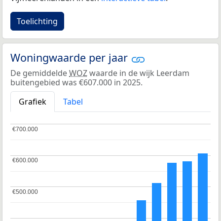
Toelichting
Woningwaarde per jaar
De gemiddelde
WOZ
waarde in de wijk Leerdam
buitengebied was €607.000 in 2025.
Grafiek
Tabel
€700.000
€700.000
€600.000
€600.000
€500.000
€500.000