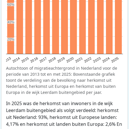
60%
60%
40%
40%
20%
20%
2015
2014
2021
2013
2020
2019
2018
2025
2017
2024
2023
2016
2022
Autochtoon of migratieachtergrond in Nederland voor de
periode van 2013 tot en met 2025: Bovenstaande grafiek
toont de verdeling van de bevolking naar herkomst uit
Nederland, herkomst uit Europa en herkomst van buiten
Europa in de wijk Leerdam buitengebied per jaar.
In 2025 was de herkomst van inwoners in de wijk
Leerdam buitengebied als volgt verdeeld: herkomst
uit Nederland: 93%, herkomst uit Europese landen:
4,17% en herkomst uit landen buiten Europa: 2,6% En