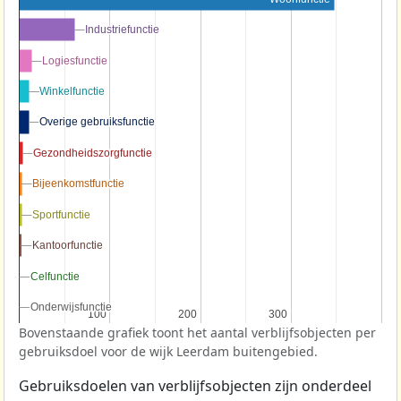
Industriefunctie
Industriefunctie
Logiesfunctie
Logiesfunctie
Winkelfunctie
Winkelfunctie
Overige gebruiksfunctie
Overige gebruiksfunctie
Gezondheidszorgfunctie
Gezondheidszorgfunctie
Bijeenkomstfunctie
Bijeenkomstfunctie
Sportfunctie
Sportfunctie
Kantoorfunctie
Kantoorfunctie
Celfunctie
Celfunctie
Onderwijsfunctie
Onderwijsfunctie
100
100
200
200
300
300
Bovenstaande grafiek toont het aantal verblijfsobjecten per
gebruiksdoel voor de wijk Leerdam buitengebied.
Gebruiksdoelen van verblijfsobjecten zijn onderdeel