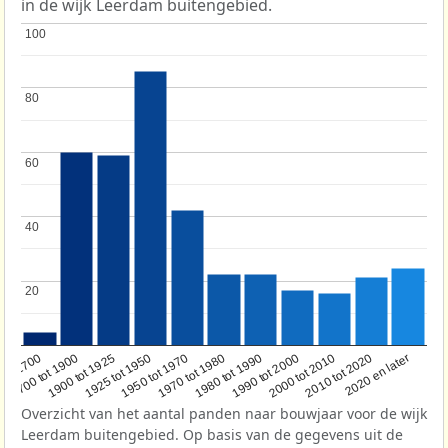
in de wijk Leerdam buitengebied.
100
100
80
80
60
60
40
40
20
20
1950 tot 1970
1990 tot 2000
1900 tot 1925
2020 en later
1970 tot 1980
oor 1700
2000 tot 2010
1925 tot 1950
1980 tot 1990
1700 tot 1900
2010 tot 2020
Overzicht van het aantal panden naar bouwjaar voor de wijk
Leerdam buitengebied. Op basis van de gegevens uit de