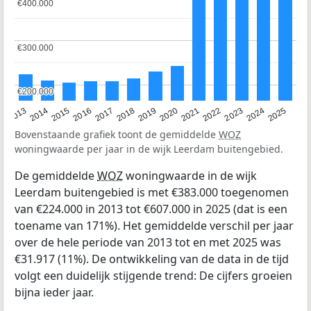
€400.000
€400.000
€300.000
€300.000
€200.000
€200.000
2015
2021
2014
2020
2013
2019
2025
2018
2024
2017
2023
2016
2022
Bovenstaande grafiek toont de gemiddelde
WOZ
woningwaarde per jaar in de wijk Leerdam buitengebied.
De gemiddelde
WOZ
woningwaarde in de wijk
Leerdam buitengebied is met €383.000 toegenomen
van €224.000 in 2013 tot €607.000 in 2025 (dat is een
toename van 171%). Het gemiddelde verschil per jaar
over de hele periode van 2013 tot en met 2025 was
€31.917 (11%). De ontwikkeling van de data in de tijd
volgt een duidelijk stijgende trend: De cijfers groeien
bijna ieder jaar.