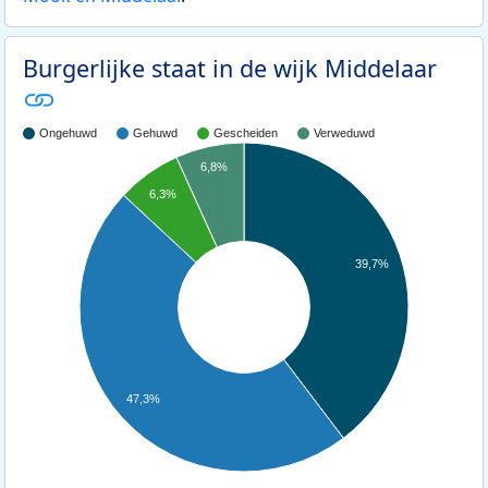
Burgerlijke staat in de wijk Middelaar
Ongehuwd
Gehuwd
Gescheiden
Verweduwd
6,8%
6,3%
39,7%
47,3%