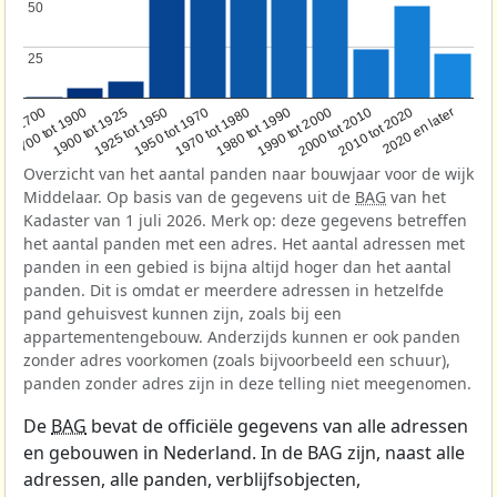
50
50
25
25
1950 tot 1970
1990 tot 2000
1900 tot 1925
2020 en later
1970 tot 1980
oor 1700
2000 tot 2010
1925 tot 1950
1980 tot 1990
1700 tot 1900
2010 tot 2020
Overzicht van het aantal panden naar bouwjaar voor de wijk
Middelaar. Op basis van de gegevens uit de
BAG
van het
Kadaster van 1 juli 2026. Merk op: deze gegevens betreffen
het aantal panden met een adres. Het aantal adressen met
panden in een gebied is bijna altijd hoger dan het aantal
panden. Dit is omdat er meerdere adressen in hetzelfde
pand gehuisvest kunnen zijn, zoals bij een
appartementengebouw. Anderzijds kunnen er ook panden
zonder adres voorkomen (zoals bijvoorbeeld een schuur),
panden zonder adres zijn in deze telling niet meegenomen.
De
BAG
bevat de officiële gegevens van alle adressen
en gebouwen in Nederland. In de BAG zijn, naast alle
adressen, alle panden, verblijfsobjecten,