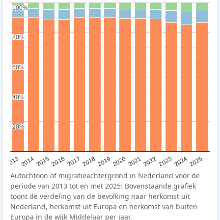
100%
100%
80%
80%
60%
60%
40%
40%
20%
20%
2015
2014
2021
2013
2020
2019
2018
2025
2017
2024
2023
2016
2022
Autochtoon of migratieachtergrond in Nederland voor de
periode van 2013 tot en met 2025: Bovenstaande grafiek
toont de verdeling van de bevolking naar herkomst uit
Nederland, herkomst uit Europa en herkomst van buiten
Europa in de wijk Middelaar per jaar.