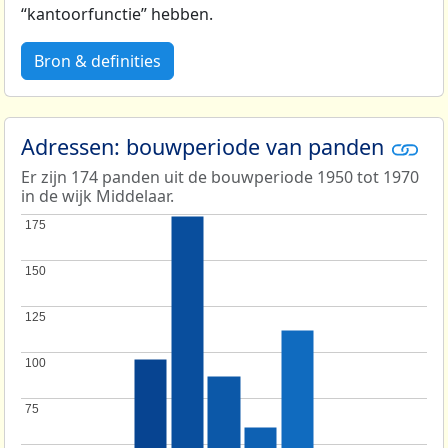
“kantoorfunctie” hebben.
Bron & definities
Adressen: bouwperiode van panden
Er zijn 174 panden uit de bouwperiode 1950 tot 1970
in de wijk Middelaar.
175
175
150
150
125
125
100
100
75
75