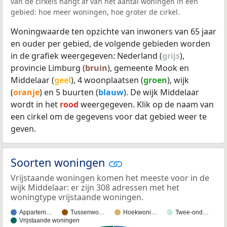
van de cirkels hangt af van het aantal woningen in een
gebied: hoe meer woningen, hoe groter de cirkel.
Woningwaarde ten opzichte van inwoners van 65 jaar
en ouder per gebied, de volgende gebieden worden
in de grafiek weergegeven: Nederland (
grijs
),
provincie Limburg (
bruin
), gemeente Mook en
Middelaar (
geel
), 4 woonplaatsen (
groen
), wijk
(
oranje
) en 5 buurten (
blauw
). De wijk Middelaar
wordt in het
rood
weergegeven. Klik op de naam van
een cirkel om de gegevens voor dat gebied weer te
geven.
Soorten woningen
Vrijstaande woningen komen het meeste voor in de
wijk Middelaar: er zijn 308 adressen met het
woningtype vrijstaande woningen.
Appartem…
Tussenwo…
Hoekwoni…
Twee-ond…
Vrijstaande woningen