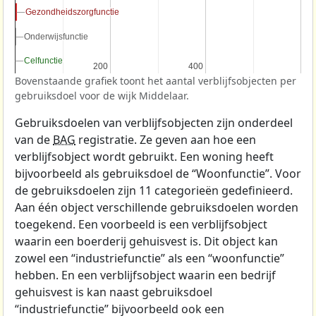
Gezondheidszorgfunctie
Gezondheidszorgfunctie
Onderwijsfunctie
Onderwijsfunctie
Celfunctie
Celfunctie
200
200
400
400
Bovenstaande grafiek toont het aantal verblijfsobjecten per
gebruiksdoel voor de wijk Middelaar.
Gebruiksdoelen van verblijfsobjecten zijn onderdeel
van de
BAG
registratie. Ze geven aan hoe een
verblijfsobject wordt gebruikt. Een woning heeft
bijvoorbeeld als gebruiksdoel de “Woonfunctie”. Voor
de gebruiksdoelen zijn 11 categorieën gedefinieerd.
Aan één object verschillende gebruiksdoelen worden
toegekend. Een voorbeeld is een verblijfsobject
waarin een boerderij gehuisvest is. Dit object kan
zowel een “industriefunctie” als een “woonfunctie”
hebben. En een verblijfsobject waarin een bedrijf
gehuisvest is kan naast gebruiksdoel
“industriefunctie” bijvoorbeeld ook een