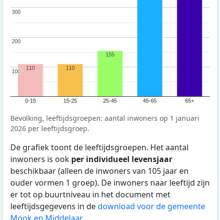
300
300
200
200
155
110
110
100
100
0-15
15-25
25-45
45-65
65+
Bevolking, leeftijdsgroepen: aantal inwoners op 1 januari
2026 per leeftijdsgroep.
De grafiek toont de leeftijdsgroepen. Het aantal
inwoners is ook
per individueel levensjaar
beschikbaar (alleen de inwoners van 105 jaar en
ouder vormen 1 groep). De inwoners naar leeftijd zijn
er tot op buurtniveau in het document met
leeftijdsgegevens in de
download voor de gemeente
Mook en Middelaar
.