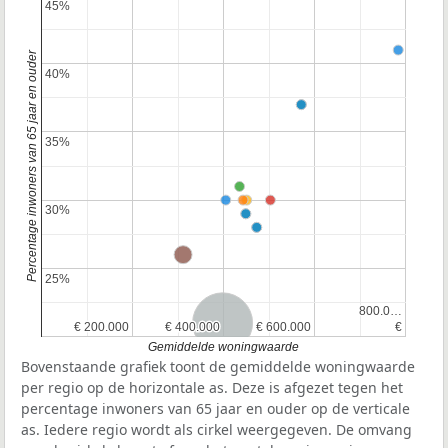
45%
45%
Percentage inwoners van 65 jaar en ouder
40%
40%
35%
35%
30%
30%
25%
25%
800.0…
800.0…
Nederland
€ 200.000
€ 200.000
€ 400.000
€ 400.000
€ 600.000
€ 600.000
€
€
Gemiddelde woningwaarde
Bovenstaande grafiek toont de gemiddelde woningwaarde
per regio op de horizontale as. Deze is afgezet tegen het
percentage inwoners van 65 jaar en ouder op de verticale
as. Iedere regio wordt als cirkel weergegeven. De omvang