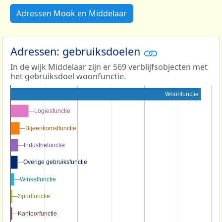
Adressen Mook en Middelaar
Adressen: gebruiksdoelen
In de wijk Middelaar zijn er 569 verblijfsobjecten met
het gebruiksdoel woonfunctie.
Woonfunctie
Logiesfunctie
Logiesfunctie
Bijeenkomstfunctie
Bijeenkomstfunctie
Industriefunctie
Industriefunctie
Overige gebruiksfunctie
Overige gebruiksfunctie
Winkelfunctie
Winkelfunctie
Sportfunctie
Sportfunctie
Kantoorfunctie
Kantoorfunctie