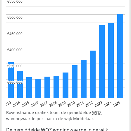
€550.000
€550.000
€500.000
€500.000
€450.000
€450.000
€400.000
€400.000
€350.000
€350.000
€300.000
€300.000
2015
2021
2014
2020
2013
2019
2025
2018
2024
2017
2023
2016
2022
Bovenstaande grafiek toont de gemiddelde
WOZ
woningwaarde per jaar in de wijk Middelaar.
De gemiddelde
WOZ
woningwaarde in de wijk