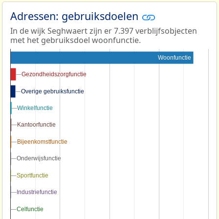
Adressen: gebruiksdoelen
In de wijk Seghwaert zijn er 7.397 verblijfsobjecten
met het gebruiksdoel woonfunctie.
Woonfunctie
Gezondheidszorgfunctie
Gezondheidszorgfunctie
Overige gebruiksfunctie
Overige gebruiksfunctie
Winkelfunctie
Winkelfunctie
Kantoorfunctie
Kantoorfunctie
Bijeenkomstfunctie
Bijeenkomstfunctie
Onderwijsfunctie
Onderwijsfunctie
Sportfunctie
Sportfunctie
Industriefunctie
Industriefunctie
Celfunctie
Celfunctie