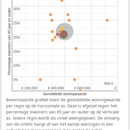
30%
30%
Percentage inwoners van 65 jaar en ouder
25%
25%
Nederland
Provincie Zuid-Holland
20%
20%
15%
15%
10%
10%
5%
5%
800.0…
800.0…
€ 200.000
€ 200.000
€ 400.000
€ 400.000
€ 600.000
€ 600.000
€
€
Gemiddelde woningwaarde
Bovenstaande grafiek toont de gemiddelde woningwaarde
per regio op de horizontale as. Deze is afgezet tegen het
percentage inwoners van 65 jaar en ouder op de verticale
as. Iedere regio wordt als cirkel weergegeven. De omvang
van de cirkels hangt af van het aantal woningen in een