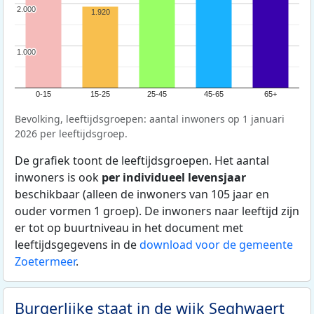
2.000
2.000
1.920
1.000
1.000
0-15
15-25
25-45
45-65
65+
Bevolking, leeftijdsgroepen: aantal inwoners op 1 januari
2026 per leeftijdsgroep.
De grafiek toont de leeftijdsgroepen. Het aantal
inwoners is ook
per individueel levensjaar
beschikbaar (alleen de inwoners van 105 jaar en
ouder vormen 1 groep). De inwoners naar leeftijd zijn
er tot op buurtniveau in het document met
leeftijdsgegevens in de
download voor de gemeente
Zoetermeer
.
Burgerlijke staat in de wijk Seghwaert