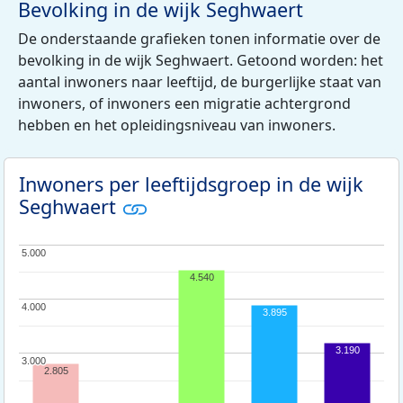
Bevolking in de wijk Seghwaert
De onderstaande grafieken tonen informatie over de
bevolking in de wijk Seghwaert. Getoond worden: het
aantal inwoners naar leeftijd, de burgerlijke staat van
inwoners, of inwoners een migratie achtergrond
hebben en het opleidingsniveau van inwoners.
Inwoners per leeftijdsgroep in de wijk
Seghwaert
5.000
5.000
4.540
4.000
4.000
3.895
3.190
3.000
3.000
2.805