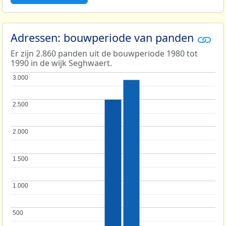
Adressen: bouwperiode van panden
Er zijn 2.860 panden uit de bouwperiode 1980 tot
1990 in de wijk Seghwaert.
3.000
3.000
2.500
2.500
2.000
2.000
1.500
1.500
1.000
1.000
500
500