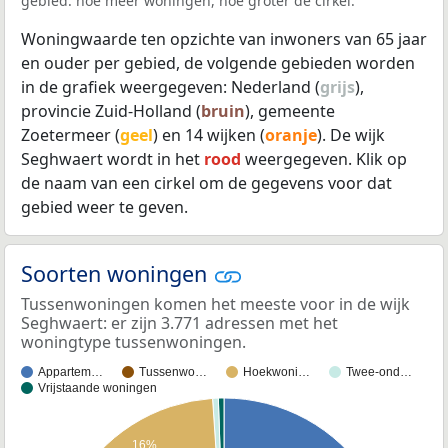
gebied: hoe meer woningen, hoe groter de cirkel.
Woningwaarde ten opzichte van inwoners van 65 jaar
en ouder per gebied, de volgende gebieden worden
in de grafiek weergegeven: Nederland (
grijs
),
provincie Zuid-Holland (
bruin
), gemeente
Zoetermeer (
geel
) en 14 wijken (
oranje
). De wijk
Seghwaert wordt in het
rood
weergegeven. Klik op
de naam van een cirkel om de gegevens voor dat
gebied weer te geven.
Soorten woningen
Tussenwoningen komen het meeste voor in de wijk
Seghwaert: er zijn 3.771 adressen met het
woningtype tussenwoningen.
Appartem…
Tussenwo…
Hoekwoni…
Twee-ond…
Vrijstaande woningen
16%