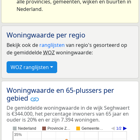
alle provincies, gemeenten, wijken en buurten in
Nederland.
Woningwaarde per regio
Bekijk ook de
ranglijsten
van regio's gesorteerd op
de gemiddelde
WOZ
woningwaarde:
WOZ ranglijsten
Woningwaarde en 65-plussers per
gebied
De gemiddelde woningwaarde in de wijk Seghwaert
is €344.000, het percentage inwoners van 65 jaar en
ouder is 20% en er zijn 7.394 woningen.
Nederland
Provincie Z…
Gemeente…
1/2
35%
35%