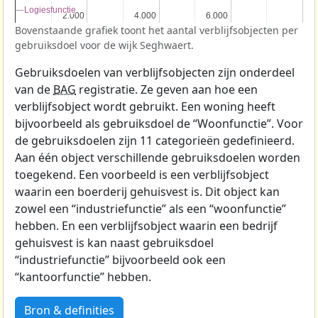
Logiesfunctie
Logiesfunctie
2.000
2.000
4.000
4.000
6.000
6.000
Bovenstaande grafiek toont het aantal verblijfsobjecten per
gebruiksdoel voor de wijk Seghwaert.
Gebruiksdoelen van verblijfsobjecten zijn onderdeel
van de
BAG
registratie. Ze geven aan hoe een
verblijfsobject wordt gebruikt. Een woning heeft
bijvoorbeeld als gebruiksdoel de “Woonfunctie”. Voor
de gebruiksdoelen zijn 11 categorieën gedefinieerd.
Aan één object verschillende gebruiksdoelen worden
toegekend. Een voorbeeld is een verblijfsobject
waarin een boerderij gehuisvest is. Dit object kan
zowel een “industriefunctie” als een “woonfunctie”
hebben. En een verblijfsobject waarin een bedrijf
gehuisvest is kan naast gebruiksdoel
“industriefunctie” bijvoorbeeld ook een
“kantoorfunctie” hebben.
Bron & definities