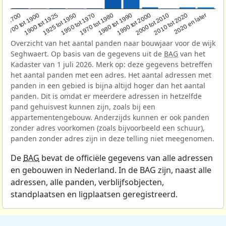
1950 tot 1970
1990 tot 2000
1900 tot 1925
2020 en later
1970 tot 1980
oor 1700
2000 tot 2010
1925 tot 1950
1980 tot 1990
1700 tot 1900
2010 tot 2020
Overzicht van het aantal panden naar bouwjaar voor de wijk
Seghwaert. Op basis van de gegevens uit de
BAG
van het
Kadaster van 1 juli 2026. Merk op: deze gegevens betreffen
het aantal panden met een adres. Het aantal adressen met
panden in een gebied is bijna altijd hoger dan het aantal
panden. Dit is omdat er meerdere adressen in hetzelfde
pand gehuisvest kunnen zijn, zoals bij een
appartementengebouw. Anderzijds kunnen er ook panden
zonder adres voorkomen (zoals bijvoorbeeld een schuur),
panden zonder adres zijn in deze telling niet meegenomen.
De
BAG
bevat de officiële gegevens van alle adressen
en gebouwen in Nederland. In de BAG zijn, naast alle
adressen, alle panden, verblijfsobjecten,
standplaatsen en ligplaatsen geregistreerd.