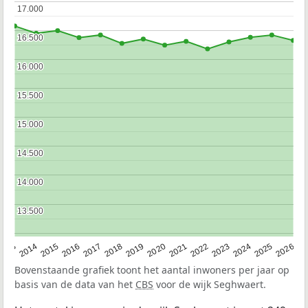
17.000
17.000
16.500
16.500
16.000
16.000
15.500
15.500
15.000
15.000
14.500
14.500
14.000
14.000
13.500
13.500
2022
2015
2021
2014
2020
2013
2026
2019
2025
2018
2024
2017
2023
2016
Bovenstaande grafiek toont het aantal inwoners per jaar op
basis van de data van het
CBS
voor de wijk Seghwaert.