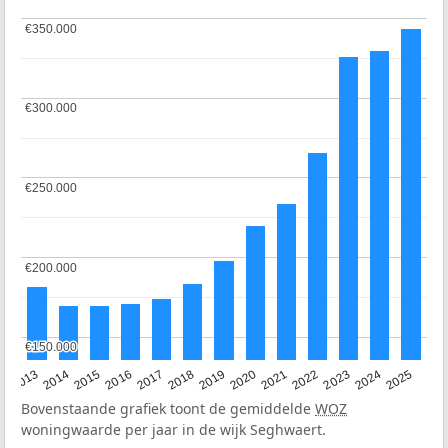
€350.000
€350.000
€300.000
€300.000
€250.000
€250.000
€200.000
€200.000
€150.000
€150.000
2015
2021
2014
2020
2013
2019
2025
2018
2024
2017
2023
2016
2022
Bovenstaande grafiek toont de gemiddelde
WOZ
woningwaarde per jaar in de wijk Seghwaert.