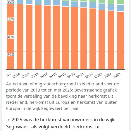
80%
80%
60%
60%
40%
40%
20%
20%
2015
2014
2021
2013
2020
2019
2018
2025
2017
2024
2023
2016
2022
Autochtoon of migratieachtergrond in Nederland voor de
periode van 2013 tot en met 2025: Bovenstaande grafiek
toont de verdeling van de bevolking naar herkomst uit
Nederland, herkomst uit Europa en herkomst van buiten
Europa in de wijk Seghwaert per jaar.
In 2025 was de herkomst van inwoners in de wijk
Seghwaert als volgt verdeeld: herkomst uit