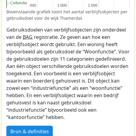
Celfunctie
Celfunctie
500
500
1.000
1.000
1.500
1.500
Bovenstaande grafiek toont het aantal verblijfsobjecten per
gebruiksdoel voor de wijk Thamerdal.
Gebruiksdoelen van verblijfsobjecten zijn onderdeel
van de
BAG
registratie. Ze geven aan hoe een
verblijfsobject wordt gebruikt. Een woning heeft
bijvoorbeeld als gebruiksdoel de “Woonfunctie”. Voor
de gebruiksdoelen zijn 11 categorieën gedefinieerd.
Aan één object verschillende gebruiksdoelen worden
toegekend. Een voorbeeld is een verblijfsobject
waarin een boerderij gehuisvest is. Dit object kan
zowel een “industriefunctie” als een “woonfunctie”
hebben. En een verblijfsobject waarin een bedrijf
gehuisvest is kan naast gebruiksdoel
“industriefunctie” bijvoorbeeld ook een
“kantoorfunctie” hebben.
Bron & definities