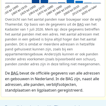
1950 tot 1970
1990 tot 2000
1900 tot 1925
2020 en later
1970 tot 1980
oor 1700
2000 tot 2010
1925 tot 1950
1980 tot 1990
1700 tot 1900
2010 tot 2020
Overzicht van het aantal panden naar bouwjaar voor de wijk
Thamerdal. Op basis van de gegevens uit de
BAG
van het
Kadaster van 1 juli 2026. Merk op: deze gegevens betreffen
het aantal panden met een adres. Het aantal adressen met
panden in een gebied is bijna altijd hoger dan het aantal
panden. Dit is omdat er meerdere adressen in hetzelfde
pand gehuisvest kunnen zijn, zoals bij een
appartementengebouw. Anderzijds kunnen er ook panden
zonder adres voorkomen (zoals bijvoorbeeld een schuur),
panden zonder adres zijn in deze telling niet meegenomen.
De
BAG
bevat de officiële gegevens van alle adressen
en gebouwen in Nederland. In de BAG zijn, naast alle
adressen, alle panden, verblijfsobjecten,
standplaatsen en ligplaatsen geregistreerd.