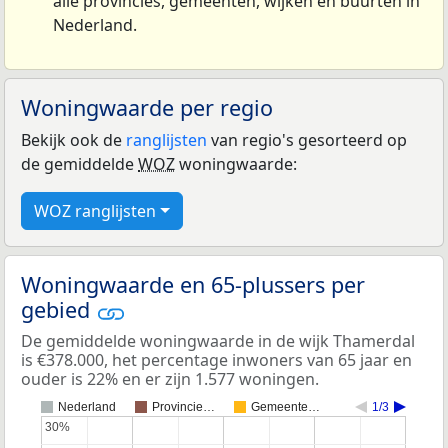
alle provincies, gemeenten, wijken en buurten in
Nederland.
Woningwaarde per regio
Bekijk ook de
ranglijsten
van regio's gesorteerd op
de gemiddelde
WOZ
woningwaarde:
WOZ ranglijsten
Woningwaarde en 65-plussers per
gebied
De gemiddelde woningwaarde in de wijk Thamerdal
is €378.000, het percentage inwoners van 65 jaar en
ouder is 22% en er zijn 1.577 woningen.
Nederland
Provincie…
Gemeente…
1/3
30%
30%