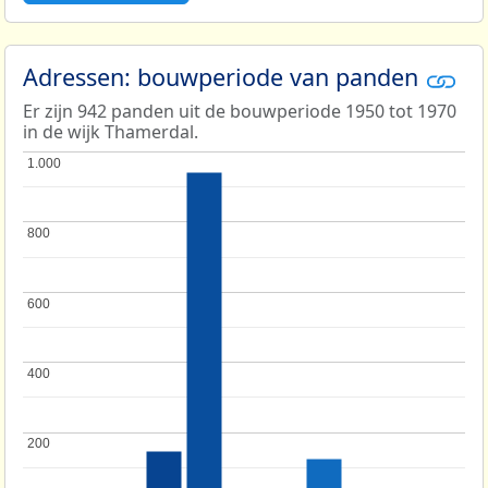
Adressen: bouwperiode van panden
Er zijn 942 panden uit de bouwperiode 1950 tot 1970
in de wijk Thamerdal.
1.000
1.000
800
800
600
600
400
400
200
200