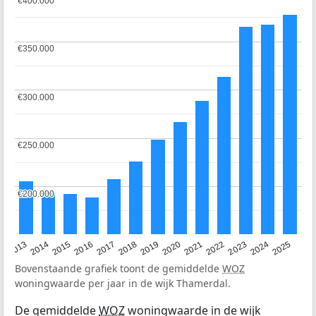
€400.000
€400.000
€350.000
€350.000
€300.000
€300.000
€250.000
€250.000
€200.000
€200.000
2015
2021
2014
2020
2013
2019
2025
2018
2024
2017
2023
2016
2022
Bovenstaande grafiek toont de gemiddelde
WOZ
woningwaarde per jaar in de wijk Thamerdal.
De gemiddelde
WOZ
woningwaarde in de wijk