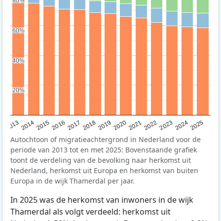
80%
80%
60%
60%
40%
40%
20%
20%
2015
2014
2021
2013
2020
2019
2018
2025
2017
2024
2023
2016
2022
Autochtoon of migratieachtergrond in Nederland voor de
periode van 2013 tot en met 2025: Bovenstaande grafiek
toont de verdeling van de bevolking naar herkomst uit
Nederland, herkomst uit Europa en herkomst van buiten
Europa in de wijk Thamerdal per jaar.
In 2025 was de herkomst van inwoners in de wijk
Thamerdal als volgt verdeeld: herkomst uit