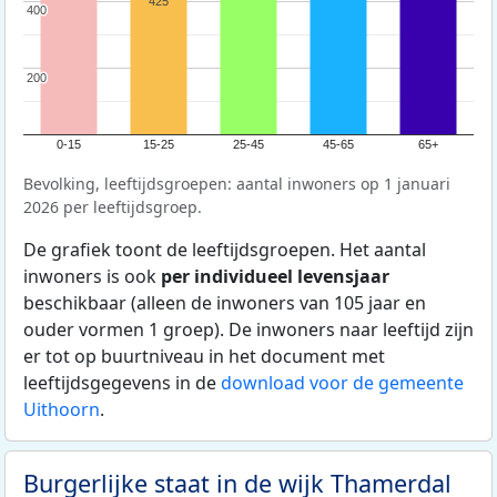
425
400
400
200
200
0-15
15-25
25-45
45-65
65+
Bevolking, leeftijdsgroepen: aantal inwoners op 1 januari
2026 per leeftijdsgroep.
De grafiek toont de leeftijdsgroepen. Het aantal
inwoners is ook
per individueel levensjaar
beschikbaar (alleen de inwoners van 105 jaar en
ouder vormen 1 groep). De inwoners naar leeftijd zijn
er tot op buurtniveau in het document met
leeftijdsgegevens in de
download voor de gemeente
Uithoorn
.
Burgerlijke staat in de wijk Thamerdal