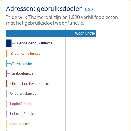
Adressen: gebruiksdoelen
In de wijk Thamerdal zijn er 1.520 verblijfsobjecten
met het gebruiksdoel woonfunctie.
Woonfunctie
Overige gebruiksfunctie
Overige gebruiksfunctie
Bijeenkomstfunctie
Bijeenkomstfunctie
Winkelfunctie
Winkelfunctie
Kantoorfunctie
Kantoorfunctie
Gezondheidszorgfunctie
Gezondheidszorgfunctie
Onderwijsfunctie
Onderwijsfunctie
Logiesfunctie
Logiesfunctie
Industriefunctie
Industriefunctie
Sportfunctie
Sportfunctie