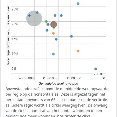
Percentage inwoners van 65 jaar en ouder
25%
25%
Nederland
20%
20%
Provincie Noord-Holland
15%
15%
10%
10%
5%
5%
700.0…
700.0…
€ 400.000
€ 400.000
€ 500.000
€ 500.000
€ 600.000
€ 600.000
€
€
Gemiddelde woningwaarde
Bovenstaande grafiek toont de gemiddelde woningwaarde
per regio op de horizontale as. Deze is afgezet tegen het
percentage inwoners van 65 jaar en ouder op de verticale
as. Iedere regio wordt als cirkel weergegeven. De omvang
van de cirkels hangt af van het aantal woningen in een
gebied: hoe meer woningen, hoe groter de cirkel.