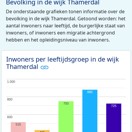
Bevolking in de wijk Thamerdal
De onderstaande grafieken tonen informatie over de
bevolking in de wijk Thamerdal. Getoond worden: het
aantal inwoners naar leeftijd, de burgerlijke staat van
inwoners, of inwoners een migratie achtergrond
hebben en het opleidingsniveau van inwoners.
Inwoners per leeftijdsgroep in de wijk
Thamerdal
1.000
1.000
880
800
800
750
725
600
600
515