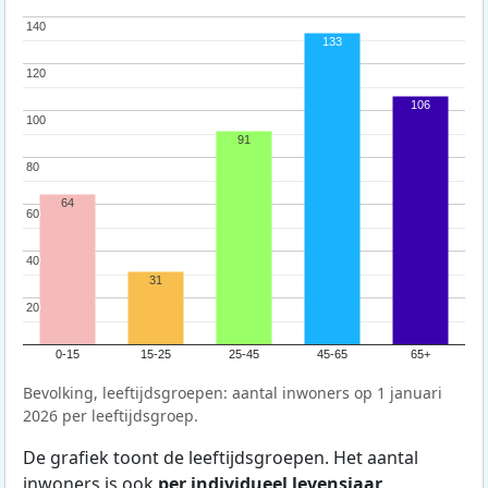
140
140
133
120
120
106
100
100
91
80
80
64
60
60
40
40
31
20
20
0-15
15-25
25-45
45-65
65+
Bevolking, leeftijdsgroepen: aantal inwoners op 1 januari
2026 per leeftijdsgroep.
De grafiek toont de leeftijdsgroepen. Het aantal
inwoners is ook
per individueel levensjaar