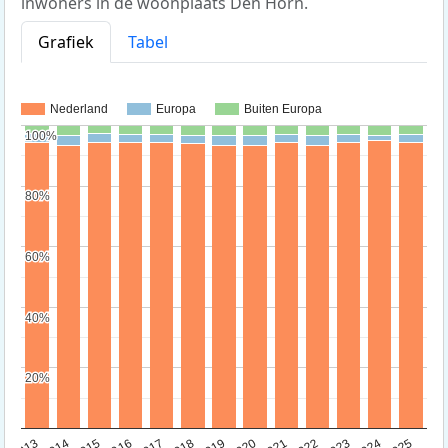
inwoners in de woonplaats Den Horn.
Grafiek
Tabel
Nederland
Europa
Buiten Europa
100%
100%
80%
80%
60%
60%
40%
40%
20%
20%