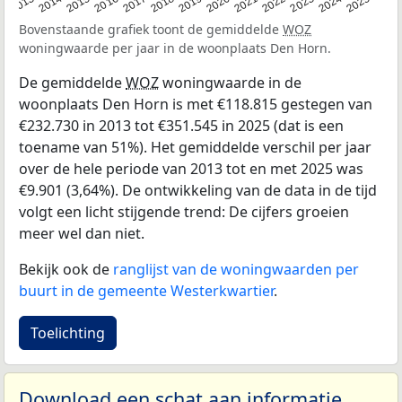
2015
2021
2014
2020
2013
2019
2025
2018
2024
2017
2023
2016
2022
Bovenstaande grafiek toont de gemiddelde
WOZ
woningwaarde per jaar in de woonplaats Den Horn.
De gemiddelde
WOZ
woningwaarde in de
woonplaats Den Horn is met €118.815 gestegen van
€232.730 in 2013 tot €351.545 in 2025 (dat is een
toename van 51%). Het gemiddelde verschil per jaar
over de hele periode van 2013 tot en met 2025 was
€9.901 (3,64%). De ontwikkeling van de data in de tijd
volgt een licht stijgende trend: De cijfers groeien
meer wel dan niet.
Bekijk ook de
ranglijst van de woningwaarden per
buurt in de gemeente Westerkwartier
.
Toelichting
Download een schat aan informatie