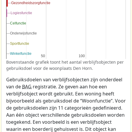
Gezondheidszorgfunctie
Gezondheidszorgfunctie
Logiesfunctie
Logiesfunctie
Celfunctie
Celfunctie
Onderwijsfunctie
Onderwijsfunctie
Sportfunctie
Sportfunctie
Winkelfunctie
Winkelfunctie
50
50
100
100
Bovenstaande grafiek toont het aantal verblijfsobjecten per
gebruiksdoel voor de woonplaats Den Horn.
Gebruiksdoelen van verblijfsobjecten zijn onderdeel
van de
BAG
registratie. Ze geven aan hoe een
verblijfsobject wordt gebruikt. Een woning heeft
bijvoorbeeld als gebruiksdoel de “Woonfunctie”. Voor
de gebruiksdoelen zijn 11 categorieën gedefinieerd.
Aan één object verschillende gebruiksdoelen worden
toegekend. Een voorbeeld is een verblijfsobject
waarin een boerderij gehuisvest is. Dit object kan