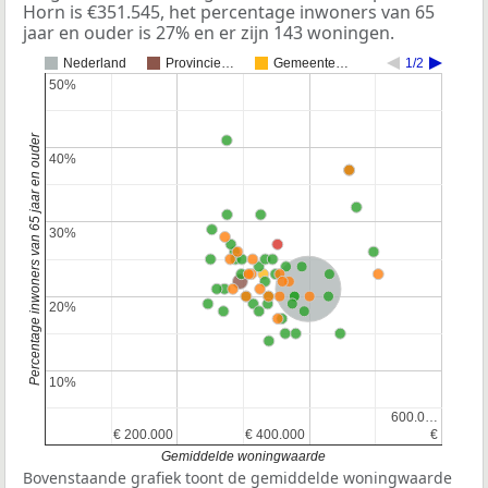
Horn is €351.545, het percentage inwoners van 65
jaar en ouder is 27% en er zijn 143 woningen.
Nederland
Provincie…
Gemeente…
1/2
50%
50%
Percentage inwoners van 65 jaar en ouder
40%
40%
30%
30%
Nederland
20%
20%
10%
10%
600.0…
600.0…
€ 200.000
€ 200.000
€ 400.000
€ 400.000
€
€
Gemiddelde woningwaarde
Bovenstaande grafiek toont de gemiddelde woningwaarde