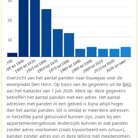
30
30
20
20
10
10
1950 tot 1970
1990 tot 2000
1900 tot 1925
2020 en later
1970 tot 1980
oor 1700
2000 tot 2010
1925 tot 1950
1980 tot 1990
1700 tot 1900
2010 tot 2020
Overzicht van het aantal panden naar bouwjaar voor de
woonplaats Den Horn. Op basis van de gegevens uit de
BAG
van het Kadaster van 1 juli 2026. Merk op: deze gegevens
betreffen het aantal panden met een adres. Het aantal
adressen met panden in een gebied is bijna altijd hoger
dan het aantal panden. Dit is omdat er meerdere adressen
in hetzelfde pand gehuisvest kunnen zijn, zoals bij een
appartementengebouw. Anderzijds kunnen er ook panden
zonder adres voorkomen (zoals bijvoorbeeld een schuur),
panden zonder adres zijn in deze telling niet meegenomen.