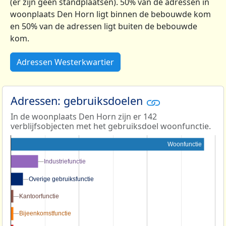
(er zijn geen standplaatsen). 50% van de adressen in
woonplaats Den Horn ligt binnen de bebouwde kom
en 50% van de adressen ligt buiten de bebouwde
kom.
Adressen Westerkwartier
Adressen: gebruiksdoelen
In de woonplaats Den Horn zijn er 142
verblijfsobjecten met het gebruiksdoel woonfunctie.
Woonfunctie
Industriefunctie
Industriefunctie
Overige gebruiksfunctie
Overige gebruiksfunctie
Kantoorfunctie
Kantoorfunctie
Bijeenkomstfunctie
Bijeenkomstfunctie