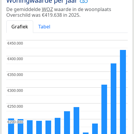
Woningwaarde per jaar
De gemiddelde
WOZ
waarde in de woonplaats
Overschild was €419.638 in 2025.
Grafiek
Tabel
€450.000
€450.000
€400.000
€400.000
€350.000
€350.000
€300.000
€300.000
€250.000
€250.000
€200.000
€200.000