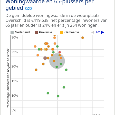
Woningwaarde en 65-plussers per
gebied
De gemiddelde woningwaarde in de woonplaats
Overschild is €419.638, het percentage inwoners van
65 jaar en ouder is 24% en er zijn 254 woningen.
Nederland
Provincie…
Gemeente…
1/2
30%
30%
Percentage inwoners van 65 jaar en ouder
25%
25%
Nederland
20%
20%
15%
15%
10%
10%
5%
5%