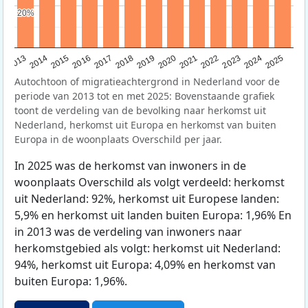
20%
20%
2015
2014
2021
2013
2020
2019
2018
2025
2017
2024
2023
2016
2022
Autochtoon of migratieachtergrond in Nederland voor de
periode van 2013 tot en met 2025: Bovenstaande grafiek
toont de verdeling van de bevolking naar herkomst uit
Nederland, herkomst uit Europa en herkomst van buiten
Europa in de woonplaats Overschild per jaar.
In 2025 was de herkomst van inwoners in de
woonplaats Overschild als volgt verdeeld: herkomst
uit Nederland: 92%, herkomst uit Europese landen:
5,9% en herkomst uit landen buiten Europa: 1,96% En
in 2013 was de verdeling van inwoners naar
herkomstgebied als volgt: herkomst uit Nederland:
94%, herkomst uit Europa: 4,09% en herkomst van
buiten Europa: 1,96%.