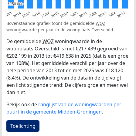
€150.000
€150.000
2015
2021
2014
2020
2013
2019
2025
2018
2024
2017
2023
2016
2022
Bovenstaande grafiek toont de gemiddelde
WOZ
woningwaarde per jaar in de woonplaats Overschild.
De gemiddelde
WOZ
woningwaarde in de
woonplaats Overschild is met €217.439 gegroeid van
€202.199 in 2013 tot €419.638 in 2025 (dat is een groei
van 108%). Het gemiddelde verschil per jaar over de
hele periode van 2013 tot en met 2025 was €18.120
(8,4%). De ontwikkeling van de data in de tijd volgt
een licht stijgende trend: De cijfers groeien meer wel
dan niet.
Bekijk ook de
ranglijst van de woningwaarden per
buurt in de gemeente Midden-Groningen
.
Toelichting