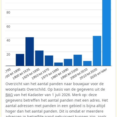
80
80
60
60
40
40
20
20
1950 tot 1970
1990 tot 2000
1900 tot 1925
2020 en later
1970 tot 1980
oor 1700
2000 tot 2010
1925 tot 1950
1980 tot 1990
1700 tot 1900
2010 tot 2020
Overzicht van het aantal panden naar bouwjaar voor de
woonplaats Overschild. Op basis van de gegevens uit de
BAG
van het Kadaster van 1 juli 2026. Merk op: deze
gegevens betreffen het aantal panden met een adres. Het
aantal adressen met panden in een gebied is bijna altijd
hoger dan het aantal panden. Dit is omdat er meerdere
adressen in hetzelfde pand gehuisvest kunnen zijn, zoals