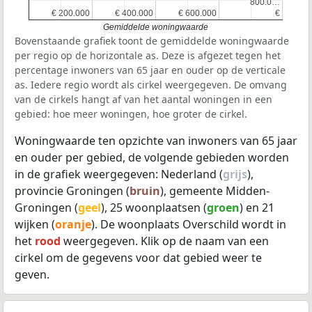
800.0…
800.0…
€ 200.000
€ 200.000
€ 400.000
€ 400.000
€ 600.000
€ 600.000
€
€
Gemiddelde woningwaarde
Bovenstaande grafiek toont de gemiddelde woningwaarde
per regio op de horizontale as. Deze is afgezet tegen het
percentage inwoners van 65 jaar en ouder op de verticale
as. Iedere regio wordt als cirkel weergegeven. De omvang
van de cirkels hangt af van het aantal woningen in een
gebied: hoe meer woningen, hoe groter de cirkel.
Woningwaarde ten opzichte van inwoners van 65 jaar
en ouder per gebied, de volgende gebieden worden
in de grafiek weergegeven: Nederland (
grijs
),
provincie Groningen (
bruin
), gemeente Midden-
Groningen (
geel
), 25 woonplaatsen (
groen
) en 21
wijken (
oranje
). De woonplaats Overschild wordt in
het
rood
weergegeven. Klik op de naam van een
cirkel om de gegevens voor dat gebied weer te
geven.