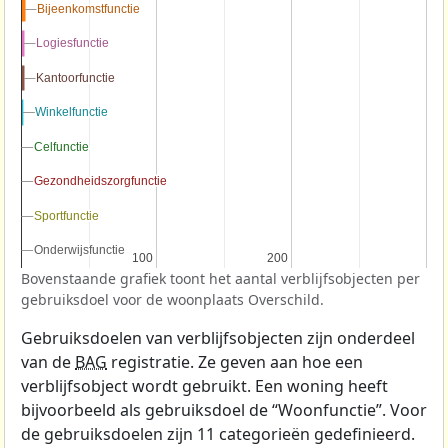
Bijeenkomstfunctie
Bijeenkomstfunctie
Logiesfunctie
Logiesfunctie
Kantoorfunctie
Kantoorfunctie
Winkelfunctie
Winkelfunctie
Celfunctie
Celfunctie
Gezondheidszorgfunctie
Gezondheidszorgfunctie
Sportfunctie
Sportfunctie
Onderwijsfunctie
Onderwijsfunctie
100
100
200
200
Bovenstaande grafiek toont het aantal verblijfsobjecten per
gebruiksdoel voor de woonplaats Overschild.
Gebruiksdoelen van verblijfsobjecten zijn onderdeel
van de
BAG
registratie. Ze geven aan hoe een
verblijfsobject wordt gebruikt. Een woning heeft
bijvoorbeeld als gebruiksdoel de “Woonfunctie”. Voor
de gebruiksdoelen zijn 11 categorieën gedefinieerd.