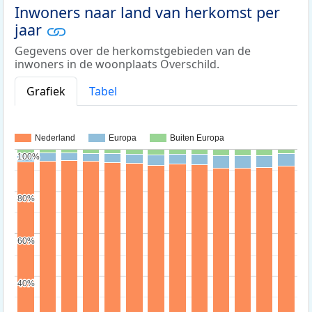
Inwoners naar land van herkomst per
jaar
Gegevens over de herkomstgebieden van de
inwoners in de woonplaats Overschild.
Grafiek
Tabel
Nederland
Europa
Buiten Europa
100%
100%
80%
80%
60%
60%
40%
40%