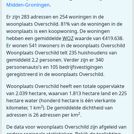
Midden-Groningen
.
Er zijn 283 adressen en 254 woningen in de
woonplaats Overschild. 81% van de woningen in de
woonplaats is een koopwoning. De woningen
hebben een gemiddelde
WOZ
waarde van €419.638.
Er wonen 541 inwoners in de woonplaats Overschild
Woonplaats Overschild telt 235 huishoudens van
gemiddeld 2,2 personen. Verder zijn er 340
personenauto’s en 105 bedrijfsvestigingen
geregistreerd in de woonplaats Overschild.
Woonplaats Overschild heeft een totale oppervlakte
van 2.039 hectare, waarvan 1.813 hectare land en 225
hectare water (honderd hectare is één vierkante
2
kilometer, 1 km
). De gemiddelde dichtheid van
2
adressen is 26 adressen per km
.
De data voor woonplaats Overschild zijn afgeleid van
andere regionale statistieken. Bekijk de toelichting