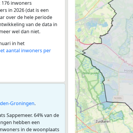
t 176 inwoners
rs in 2026 (dat is een
aar over de hele periode
twikkeling van de data in
 meer wel dan niet.
nuari in het
het aantal inwoners per
den-Groningen
.
aats Sappemeer. 64% van de
ningen hebben een
inwoners in de woonplaats