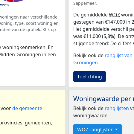
Sappemeer.
De gemiddelde
WOZ
wonin
woningen naar verschillende
gestegen van €147.000 in 20
ning, type, soort woning en
Het gemiddelde verschil pe
dden van de grafiek. Klik op
was €11.000 (5,8%). De ontw
stijgende trend: De cijfers s
 de woningkenmerken. En
Midden-Groningen in een
Bekijk ook de
ranglijst va
Groningen
.
Toelichting
Woningwaarde per 
n voor
de gemeente
Bekijk ook de
ranglijsten
va
woningwaarde:
 provincies, gemeenten,
WOZ ranglijsten