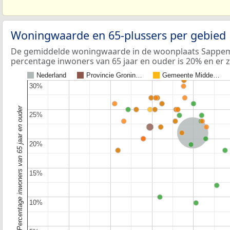
Woningwaarde en 65-plussers per gebied
De gemiddelde woningwaarde in de woonplaats Sappeme
percentage inwoners van 65 jaar en ouder is 20% en er z
Nederland
Provincie Gronin…
Gemeente Midde…
30%
30%
Percentage inwoners van 65 jaar en ouder
25%
25%
Nederland
20%
20%
15%
15%
10%
10%