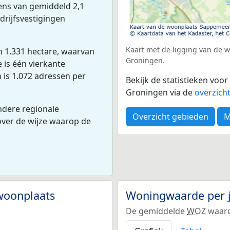
ns van gemiddeld 2,1
drijfsvestigingen
Kaart met de ligging van de
 1.331 hectare, waarvan
Groningen.
 is één vierkante
 is 1.072 adressen per
Bekijk de statistieken vo
Groningen via de
overzich
ndere regionale
Overzicht gebieden
M
 over de wijze waarop de
woonplaats
Woningwaarde per 
De gemiddelde
WOZ
waard