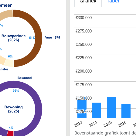
Grafiek
Tabel
€300.000
€300.000
€275.000
€275.000
€250.000
€250.000
€225.000
€225.000
€200.000
€200.000
€175.000
€175.000
€150.000
€150.000
€125.000
€125.000
2015
2
2014
2016
2013
Bovenstaande grafiek toont 