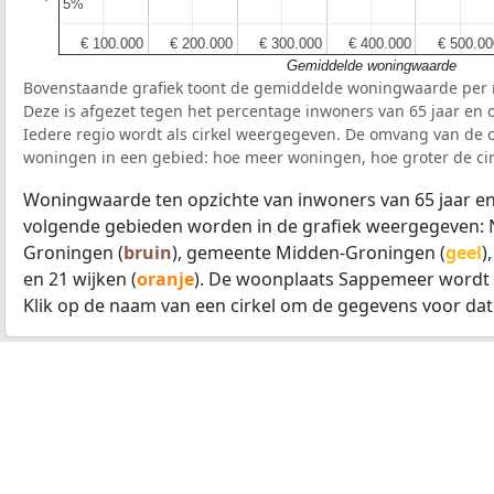
5%
5%
€ 100.000
€ 100.000
€ 200.000
€ 200.000
€ 300.000
€ 300.000
€ 400.000
€ 400.000
€ 500.00
€ 500.00
Gemiddelde woningwaarde
Bovenstaande grafiek toont de gemiddelde woningwaarde per r
Deze is afgezet tegen het percentage inwoners van 65 jaar en o
Iedere regio wordt als cirkel weergegeven. De omvang van de ci
woningen in een gebied: hoe meer woningen, hoe groter de cir
Woningwaarde ten opzichte van inwoners van 65 jaar en
volgende gebieden worden in de grafiek weergegeven: 
Groningen (
bruin
), gemeente Midden-Groningen (
geel
)
en 21 wijken (
oranje
). De woonplaats Sappemeer wordt 
Klik op de naam van een cirkel om de gegevens voor dat