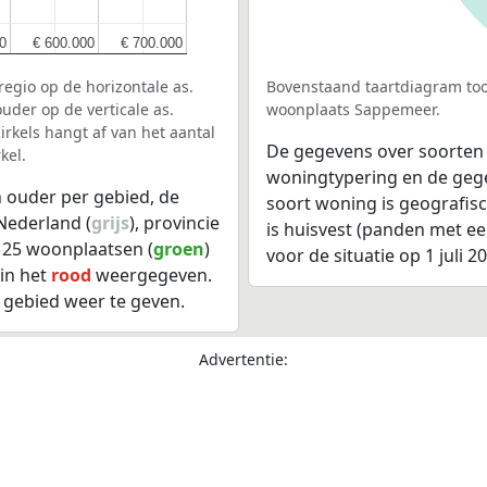
0
0
€ 600.000
€ 600.000
€ 700.000
€ 700.000
egio op de horizontale as.
Bovenstaand taartdiagram too
uder op de verticale as.
woonplaats Sappemeer.
rkels hangt af van het aantal
De gegevens over soorten
kel.
woningtypering en de gegev
 ouder per gebied, de
soort woning is geografis
Nederland (
grijs
), provincie
is huisvest (panden met e
, 25 woonplaatsen (
groen
)
voor de situatie op 1 juli 2
in het
rood
weergegeven.
 gebied weer te geven.
Advertentie: