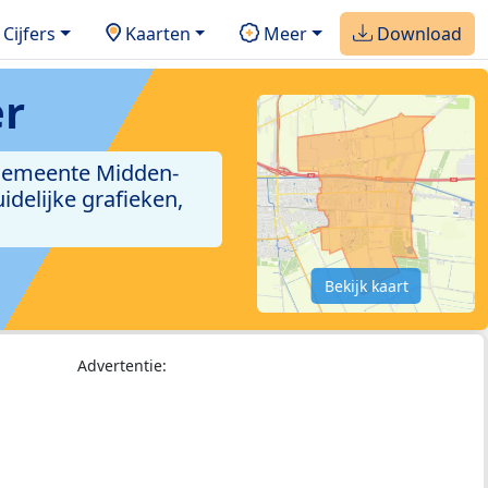
Cijfers
Kaarten
Meer
Download
r
 gemeente Midden-
delijke grafieken,
Bekijk kaart
Advertentie: