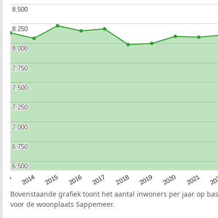
8.500
8.500
8.250
8.250
8.000
8.000
7.750
7.750
7.500
7.500
7.250
7.250
7.000
7.000
6.750
6.750
6.500
6.500
2017
20
2014
2019
2016
2021
2013
2018
2015
2020
Bovenstaande grafiek toont het aantal inwoners per jaar op ba
voor de woonplaats Sappemeer.