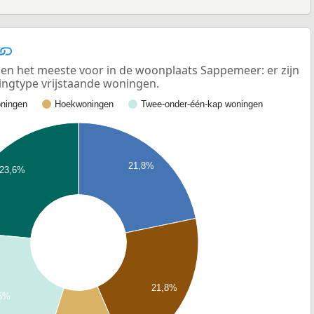
n het meeste voor in de woonplaats Sappemeer: er zijn
ngtype vrijstaande woningen.
ningen
Hoekwoningen
Twee-onder-één-kap woningen
21,8%
23,6%
21,8%
5%