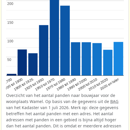
200
200
150
150
100
100
50
50
1950 tot 1970
1990 tot 2000
1900 tot 1925
2020 en later
1970 tot 1980
oor 1700
2000 tot 2010
1925 tot 1950
1980 tot 1990
1700 tot 1900
2010 tot 2020
Overzicht van het aantal panden naar bouwjaar voor de
woonplaats Wamel. Op basis van de gegevens uit de
BAG
van het Kadaster van 1 juli 2026. Merk op: deze gegevens
betreffen het aantal panden met een adres. Het aantal
adressen met panden in een gebied is bijna altijd hoger
dan het aantal panden. Dit is omdat er meerdere adressen