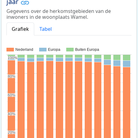
jaar
Gegevens over de herkomstgebieden van de
inwoners in de woonplaats Wamel.
Grafiek
Tabel
Nederland
Europa
Buiten Europa
100%
100%
80%
80%
60%
60%
40%
40%
20%
20%