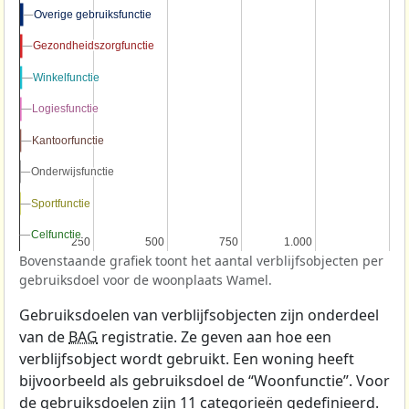
Overige gebruiksfunctie
Overige gebruiksfunctie
Gezondheidszorgfunctie
Gezondheidszorgfunctie
Winkelfunctie
Winkelfunctie
Logiesfunctie
Logiesfunctie
Kantoorfunctie
Kantoorfunctie
Onderwijsfunctie
Onderwijsfunctie
Sportfunctie
Sportfunctie
Celfunctie
Celfunctie
250
250
500
500
750
750
1.000
1.000
Bovenstaande grafiek toont het aantal verblijfsobjecten per
gebruiksdoel voor de woonplaats Wamel.
Gebruiksdoelen van verblijfsobjecten zijn onderdeel
van de
BAG
registratie. Ze geven aan hoe een
verblijfsobject wordt gebruikt. Een woning heeft
bijvoorbeeld als gebruiksdoel de “Woonfunctie”. Voor
de gebruiksdoelen zijn 11 categorieën gedefinieerd.