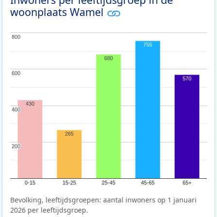
woonplaats Wamel
800
800
755
680
600
600
570
430
400
400
265
200
200
0-15
15-25
25-45
45-65
65+
Bevolking, leeftijdsgroepen: aantal inwoners op 1 januari
2026 per leeftijdsgroep.