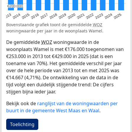
€200.000
€200.000
2015
2021
2014
2020
2013
2019
2025
2018
2024
2017
2023
2016
2022
Bovenstaande grafiek toont de gemiddelde
WOZ
woningwaarde per jaar in de woonplaats Wamel.
De gemiddelde
WOZ
woningwaarde in de
woonplaats Wamel is met €176.000 toegenomen van
€253.000 in 2013 tot €429.000 in 2025 (dat is een
toename van 70%). Het gemiddelde verschil per jaar
over de hele periode van 2013 tot en met 2025 was
€14.667 (4,71%). De ontwikkeling van de data in de
tijd volgt een duidelijk stijgende trend: De cijfers
stijgen bijna ieder jaar.
Bekijk ook de
ranglijst van de woningwaarden per
buurt in de gemeente West Maas en Waal
.
Toelichting