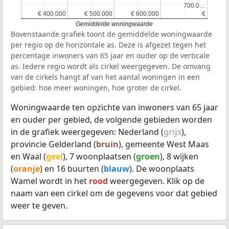
700.0…
700.0…
€ 400.000
€ 400.000
€ 500.000
€ 500.000
€ 600.000
€ 600.000
€
€
Gemiddelde woningwaarde
Bovenstaande grafiek toont de gemiddelde woningwaarde
per regio op de horizontale as. Deze is afgezet tegen het
percentage inwoners van 65 jaar en ouder op de verticale
as. Iedere regio wordt als cirkel weergegeven. De omvang
van de cirkels hangt af van het aantal woningen in een
gebied: hoe meer woningen, hoe groter de cirkel.
Woningwaarde ten opzichte van inwoners van 65 jaar
en ouder per gebied, de volgende gebieden worden
in de grafiek weergegeven: Nederland (
grijs
),
provincie Gelderland (
bruin
), gemeente West Maas
en Waal (
geel
), 7 woonplaatsen (
groen
), 8 wijken
(
oranje
) en 16 buurten (
blauw
). De woonplaats
Wamel wordt in het
rood
weergegeven. Klik op de
naam van een cirkel om de gegevens voor dat gebied
weer te geven.