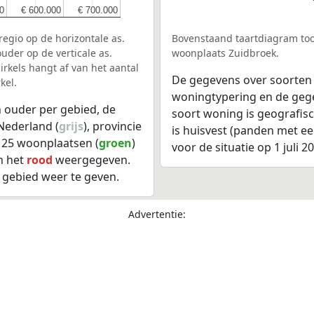
0
0
€ 600.000
€ 600.000
€ 700.000
€ 700.000
egio op de horizontale as.
Bovenstaand taartdiagram too
uder op de verticale as.
woonplaats Zuidbroek.
rkels hangt af van het aantal
De gegevens over soorten
kel.
woningtypering en de gegev
 ouder per gebied, de
soort woning is geografis
Nederland (
grijs
), provincie
is huisvest (panden met e
, 25 woonplaatsen (
groen
)
voor de situatie op 1 juli 2
n het
rood
weergegeven.
 gebied weer te geven.
Advertentie: