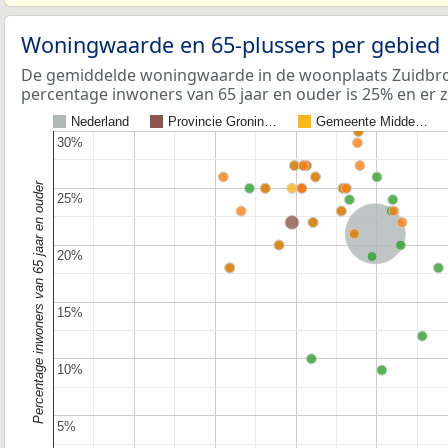
Woningwaarde en 65-plussers per gebied
De gemiddelde woningwaarde in de woonplaats Zuidbroe
percentage inwoners van 65 jaar en ouder is 25% en er z
Nederland
Provincie Gronin…
Gemeente Midde…
30%
30%
Percentage inwoners van 65 jaar en ouder
25%
25%
Nederland
20%
20%
15%
15%
10%
10%
5%
5%