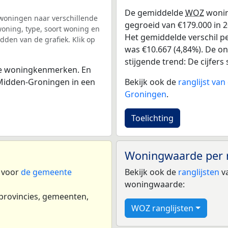
De gemiddelde
WOZ
wonin
woningen naar verschillende
gegroeid van €179.000 in 20
ning, type, soort woning en
Het gemiddelde verschil pe
dden van de grafiek. Klik op
was €10.667 (4,84%). De ont
stijgende trend: De cijfers s
 de woningkenmerken. En
Bekijk ook de
ranglijst va
Midden-Groningen in een
Groningen
.
Toelichting
Woningwaarde per 
n voor
de gemeente
Bekijk ook de
ranglijsten
va
woningwaarde:
 provincies, gemeenten,
WOZ ranglijsten