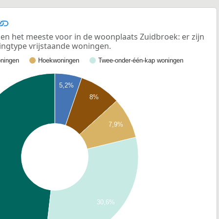
n het meeste voor in de woonplaats Zuidbroek: er zijn
ngtype vrijstaande woningen.
ningen
Hoekwoningen
Twee-onder-één-kap woningen
5,2%
8%
7,9%
30,6%