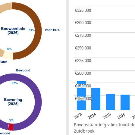
€325.000
€325.000
€300.000
€300.000
€275.000
€275.000
€250.000
€250.000
€225.000
€225.000
€200.000
€200.000
€175.000
€175.000
€150.000
€150.000
2015
2
2014
2016
2013
Bovenstaande grafiek toont 
Zuidbroek.