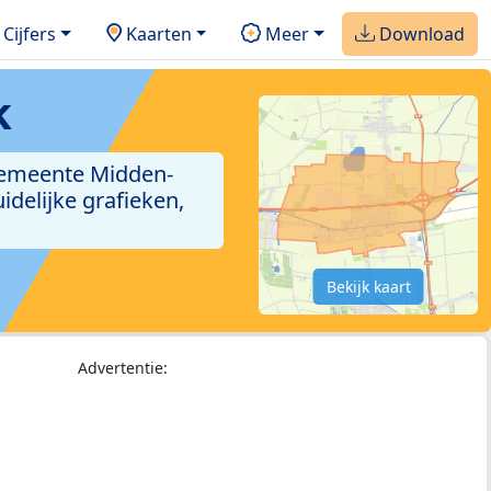
Cijfers
Kaarten
Meer
Download
k
 gemeente Midden-
delijke grafieken,
Bekijk kaart
Advertentie: