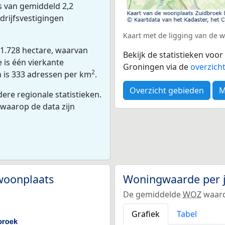
s van gemiddeld 2,2
drijfsvestigingen
Kaart met de ligging van de
 1.728 hectare, waarvan
Bekijk de statistieken vo
 is één vierkante
Groningen via de
overzich
2
n is 333 adressen per km
.
Overzicht gebieden
M
ere regionale statistieken.
 waarop de data zijn
woonplaats
Woningwaarde per 
De gemiddelde
WOZ
waard
Grafiek
Tabel