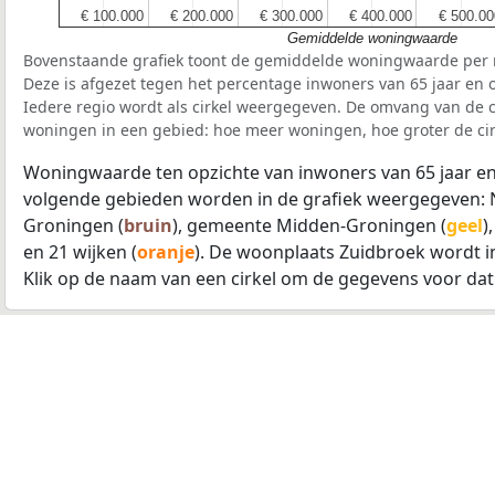
€ 100.000
€ 100.000
€ 200.000
€ 200.000
€ 300.000
€ 300.000
€ 400.000
€ 400.000
€ 500.00
€ 500.00
Gemiddelde woningwaarde
Bovenstaande grafiek toont de gemiddelde woningwaarde per r
Deze is afgezet tegen het percentage inwoners van 65 jaar en o
Iedere regio wordt als cirkel weergegeven. De omvang van de ci
woningen in een gebied: hoe meer woningen, hoe groter de cir
Woningwaarde ten opzichte van inwoners van 65 jaar en
volgende gebieden worden in de grafiek weergegeven: 
Groningen (
bruin
), gemeente Midden-Groningen (
geel
)
en 21 wijken (
oranje
). De woonplaats Zuidbroek wordt i
Klik op de naam van een cirkel om de gegevens voor dat