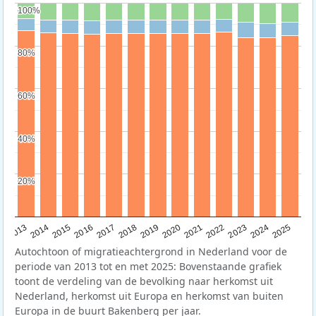
100%
100%
80%
80%
60%
60%
40%
40%
20%
20%
2015
2014
2021
2013
2020
2019
2018
2025
2017
2024
2023
2016
2022
Autochtoon of migratieachtergrond in Nederland voor de
periode van 2013 tot en met 2025: Bovenstaande grafiek
toont de verdeling van de bevolking naar herkomst uit
Nederland, herkomst uit Europa en herkomst van buiten
Europa in de buurt Bakenberg per jaar.