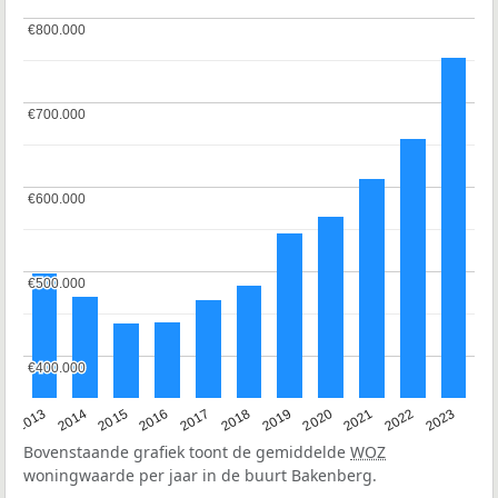
€800.000
€800.000
€700.000
€700.000
€600.000
€600.000
€500.000
€500.000
€400.000
€400.000
2017
2020
2023
2015
2018
2021
2013
2016
2019
2022
2014
Bovenstaande grafiek toont de gemiddelde
WOZ
woningwaarde per jaar in de buurt Bakenberg.