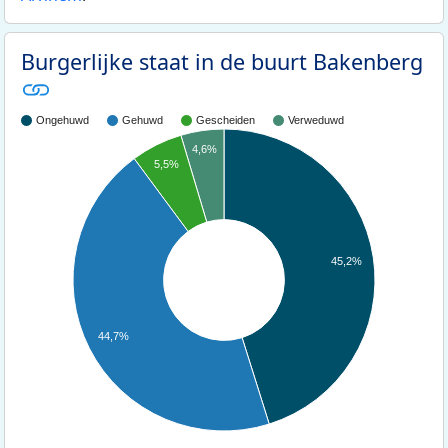
Burgerlijke staat in de buurt Bakenberg
Ongehuwd
Gehuwd
Gescheiden
Verweduwd
4,6%
5,5%
45,2%
44,7%