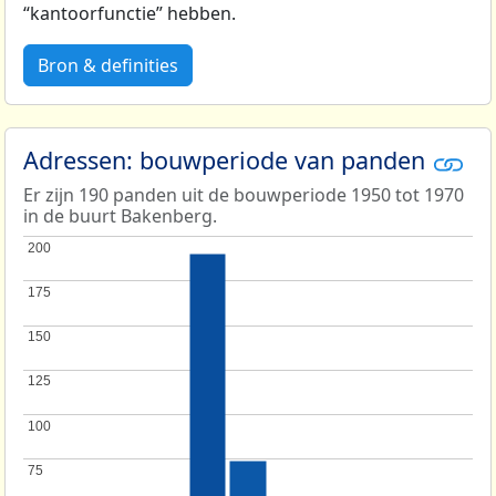
“kantoorfunctie” hebben.
Bron & definities
Adressen: bouwperiode van panden
Er zijn 190 panden uit de bouwperiode 1950 tot 1970
in de buurt Bakenberg.
200
200
175
175
150
150
125
125
100
100
75
75