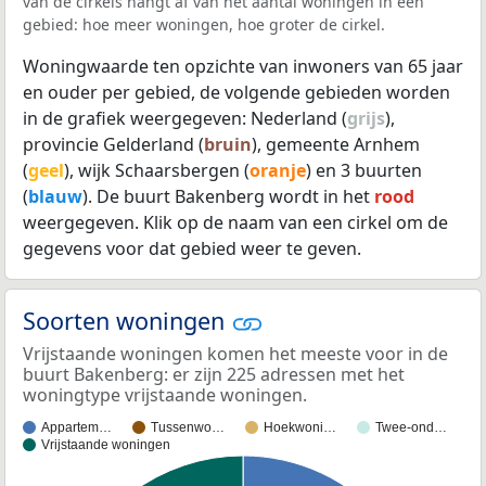
van de cirkels hangt af van het aantal woningen in een
gebied: hoe meer woningen, hoe groter de cirkel.
Woningwaarde ten opzichte van inwoners van 65 jaar
en ouder per gebied, de volgende gebieden worden
in de grafiek weergegeven: Nederland (
grijs
),
provincie Gelderland (
bruin
), gemeente Arnhem
(
geel
), wijk Schaarsbergen (
oranje
) en 3 buurten
(
blauw
). De buurt Bakenberg wordt in het
rood
weergegeven. Klik op de naam van een cirkel om de
gegevens voor dat gebied weer te geven.
Soorten woningen
Vrijstaande woningen komen het meeste voor in de
buurt Bakenberg: er zijn 225 adressen met het
woningtype vrijstaande woningen.
Appartem…
Tussenwo…
Hoekwoni…
Twee-ond…
Vrijstaande woningen