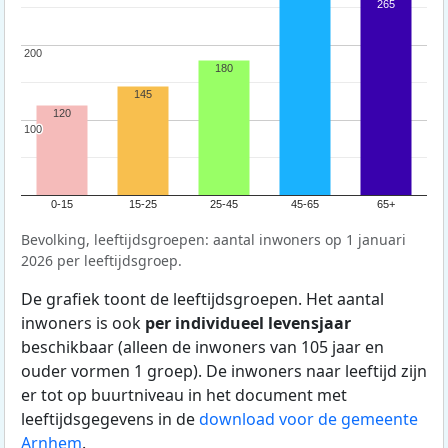
265
200
200
180
145
120
100
100
0-15
15-25
25-45
45-65
65+
Bevolking, leeftijdsgroepen: aantal inwoners op 1 januari
2026 per leeftijdsgroep.
De grafiek toont de leeftijdsgroepen. Het aantal
inwoners is ook
per individueel levensjaar
beschikbaar (alleen de inwoners van 105 jaar en
ouder vormen 1 groep). De inwoners naar leeftijd zijn
er tot op buurtniveau in het document met
leeftijdsgegevens in de
download voor de gemeente
Arnhem
.