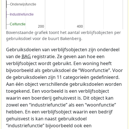
Onderwijsfunctie
Onderwijsfunctie
Industriefunctie
Industriefunctie
Celfunctie
Celfunctie
200
200
400
400
Bovenstaande grafiek toont het aantal verblijfsobjecten per
gebruiksdoel voor de buurt Bakenberg.
Gebruiksdoelen van verblijfsobjecten zijn onderdeel
van de
BAG
registratie. Ze geven aan hoe een
verblijfsobject wordt gebruikt. Een woning heeft
bijvoorbeeld als gebruiksdoel de “Woonfunctie”. Voor
de gebruiksdoelen zijn 11 categorieën gedefinieerd.
Aan één object verschillende gebruiksdoelen worden
toegekend. Een voorbeeld is een verblijfsobject
waarin een boerderij gehuisvest is. Dit object kan
zowel een “industriefunctie” als een “woonfunctie”
hebben. En een verblijfsobject waarin een bedrijf
gehuisvest is kan naast gebruiksdoel
“industriefunctie” bijvoorbeeld ook een