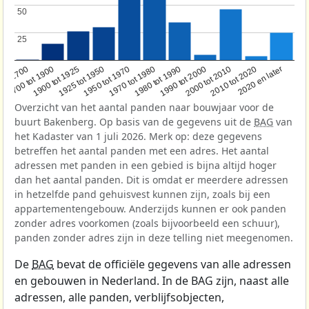
50
50
25
25
1950 tot 1970
1990 tot 2000
1900 tot 1925
2020 en later
1970 tot 1980
oor 1700
2000 tot 2010
1925 tot 1950
1980 tot 1990
1700 tot 1900
2010 tot 2020
Overzicht van het aantal panden naar bouwjaar voor de
buurt Bakenberg. Op basis van de gegevens uit de
BAG
van
het Kadaster van 1 juli 2026. Merk op: deze gegevens
betreffen het aantal panden met een adres. Het aantal
adressen met panden in een gebied is bijna altijd hoger
dan het aantal panden. Dit is omdat er meerdere adressen
in hetzelfde pand gehuisvest kunnen zijn, zoals bij een
appartementengebouw. Anderzijds kunnen er ook panden
zonder adres voorkomen (zoals bijvoorbeeld een schuur),
panden zonder adres zijn in deze telling niet meegenomen.
De
BAG
bevat de officiële gegevens van alle adressen
en gebouwen in Nederland. In de BAG zijn, naast alle
adressen, alle panden, verblijfsobjecten,