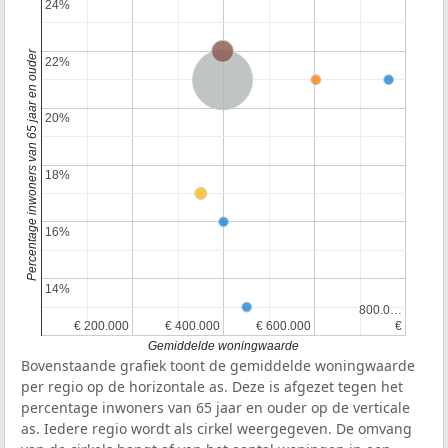
24%
24%
Provincie Gelderland
Percentage inwoners van 65 jaar en ouder
22%
22%
Nederland
20%
20%
18%
18%
16%
16%
14%
14%
800.0…
800.0…
€ 200.000
€ 200.000
€ 400.000
€ 400.000
€ 600.000
€ 600.000
€
€
Gemiddelde woningwaarde
Bovenstaande grafiek toont de gemiddelde woningwaarde
per regio op de horizontale as. Deze is afgezet tegen het
percentage inwoners van 65 jaar en ouder op de verticale
as. Iedere regio wordt als cirkel weergegeven. De omvang