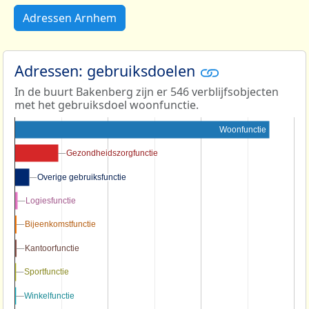
Adressen Arnhem
Adressen: gebruiksdoelen
In de buurt Bakenberg zijn er 546 verblijfsobjecten
met het gebruiksdoel woonfunctie.
Woonfunctie
Gezondheidszorgfunctie
Gezondheidszorgfunctie
Overige gebruiksfunctie
Overige gebruiksfunctie
Logiesfunctie
Logiesfunctie
Bijeenkomstfunctie
Bijeenkomstfunctie
Kantoorfunctie
Kantoorfunctie
Sportfunctie
Sportfunctie
Winkelfunctie
Winkelfunctie