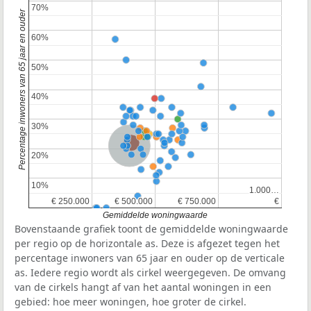
70%
70%
Percentage inwoners van 65 jaar en ouder
60%
60%
50%
50%
40%
40%
30%
30%
Provincie Noord-Brabant
Nederland
20%
20%
10%
10%
1.000…
1.000…
€ 250.000
€ 250.000
€ 500.000
€ 500.000
€ 750.000
€ 750.000
€
€
Gemiddelde woningwaarde
Bovenstaande grafiek toont de gemiddelde woningwaarde
per regio op de horizontale as. Deze is afgezet tegen het
percentage inwoners van 65 jaar en ouder op de verticale
as. Iedere regio wordt als cirkel weergegeven. De omvang
van de cirkels hangt af van het aantal woningen in een
gebied: hoe meer woningen, hoe groter de cirkel.