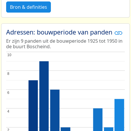
Bron & definities
Adressen: bouwperiode van panden
Er zijn 9 panden uit de bouwperiode 1925 tot 1950 in
de buurt Boscheind.
10
10
8
8
6
6
4
4
2
2