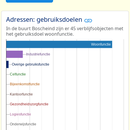
Adressen: gebruiksdoelen
In de buurt Boscheind zijn er 45 verblijfsobjecten met
het gebruiksdoel woonfunctie.
Woonfunctie
Industriefunctie
Industriefunctie
Overige gebruiksfunctie
Overige gebruiksfunctie
Celfunctie
Celfunctie
Bijeenkomstfunctie
Bijeenkomstfunctie
Kantoorfunctie
Kantoorfunctie
Gezondheidszorgfunctie
Gezondheidszorgfunctie
Logiesfunctie
Logiesfunctie
Onderwijsfunctie
Onderwijsfunctie