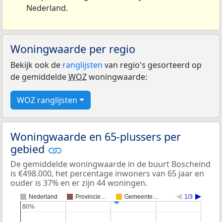
Nederland.
Woningwaarde per regio
Bekijk ook de
ranglijsten
van regio's gesorteerd op
de gemiddelde
WOZ
woningwaarde:
WOZ ranglijsten
Woningwaarde en 65-plussers per
gebied
De gemiddelde woningwaarde in de buurt Boscheind
is €498.000, het percentage inwoners van 65 jaar en
ouder is 37% en er zijn 44 woningen.
Nederland
Provincie…
Gemeente…
1/3
80%
80%