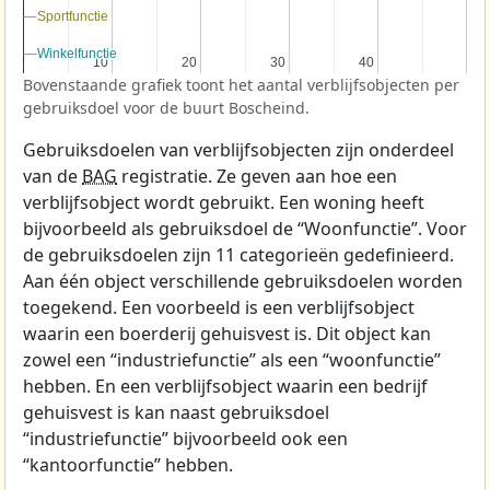
Sportfunctie
Sportfunctie
Winkelfunctie
Winkelfunctie
10
10
20
20
30
30
40
40
Bovenstaande grafiek toont het aantal verblijfsobjecten per
gebruiksdoel voor de buurt Boscheind.
Gebruiksdoelen van verblijfsobjecten zijn onderdeel
van de
BAG
registratie. Ze geven aan hoe een
verblijfsobject wordt gebruikt. Een woning heeft
bijvoorbeeld als gebruiksdoel de “Woonfunctie”. Voor
de gebruiksdoelen zijn 11 categorieën gedefinieerd.
Aan één object verschillende gebruiksdoelen worden
toegekend. Een voorbeeld is een verblijfsobject
waarin een boerderij gehuisvest is. Dit object kan
zowel een “industriefunctie” als een “woonfunctie”
hebben. En een verblijfsobject waarin een bedrijf
gehuisvest is kan naast gebruiksdoel
“industriefunctie” bijvoorbeeld ook een
“kantoorfunctie” hebben.