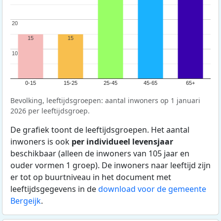
20
20
15
15
10
10
0-15
15-25
25-45
45-65
65+
Bevolking, leeftijdsgroepen: aantal inwoners op 1 januari
2026 per leeftijdsgroep.
De grafiek toont de leeftijdsgroepen. Het aantal
inwoners is ook
per individueel levensjaar
beschikbaar (alleen de inwoners van 105 jaar en
ouder vormen 1 groep). De inwoners naar leeftijd zijn
er tot op buurtniveau in het document met
leeftijdsgegevens in de
download voor de gemeente
Bergeijk
.