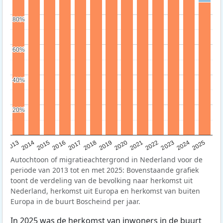
80%
80%
60%
60%
40%
40%
20%
20%
2015
2014
2021
2013
2020
2019
2018
2025
2017
2024
2023
2016
2022
Autochtoon of migratieachtergrond in Nederland voor de
periode van 2013 tot en met 2025: Bovenstaande grafiek
toont de verdeling van de bevolking naar herkomst uit
Nederland, herkomst uit Europa en herkomst van buiten
Europa in de buurt Boscheind per jaar.
In 2025 was de herkomst van inwoners in de buurt