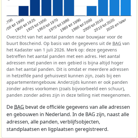
1950 tot 1970
1990 tot 2000
1900 tot 1925
2020 en later
1970 tot 1980
oor 1700
2000 tot 2010
1925 tot 1950
1980 tot 1990
1700 tot 1900
2010 tot 2020
Overzicht van het aantal panden naar bouwjaar voor de
buurt Boscheind. Op basis van de gegevens uit de
BAG
van
het Kadaster van 1 juli 2026. Merk op: deze gegevens
betreffen het aantal panden met een adres. Het aantal
adressen met panden in een gebied is bijna altijd hoger
dan het aantal panden. Dit is omdat er meerdere adressen
in hetzelfde pand gehuisvest kunnen zijn, zoals bij een
appartementengebouw. Anderzijds kunnen er ook panden
zonder adres voorkomen (zoals bijvoorbeeld een schuur),
panden zonder adres zijn in deze telling niet meegenomen.
De
BAG
bevat de officiële gegevens van alle adressen
en gebouwen in Nederland. In de BAG zijn, naast alle
adressen, alle panden, verblijfsobjecten,
standplaatsen en ligplaatsen geregistreerd.