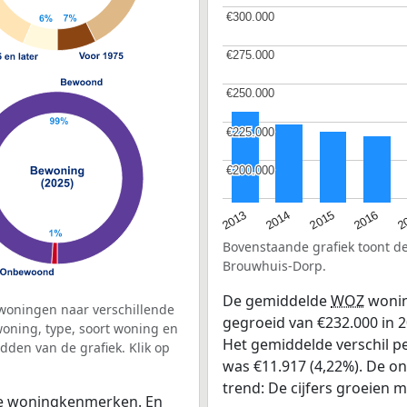
€300.000
€300.000
€275.000
€275.000
€250.000
€250.000
€225.000
€225.000
€200.000
€200.000
2015
2
2014
2016
2013
Bovenstaande grafiek toont 
Brouwhuis-Dorp.
De gemiddelde
WOZ
wonin
woningen naar verschillende
gegroeid van €232.000 in 2
ning, type, soort woning en
Het gemiddelde verschil pe
dden van de grafiek. Klik op
was €11.917 (4,22%). De ont
trend: De cijfers groeien m
 de woningkenmerken. En