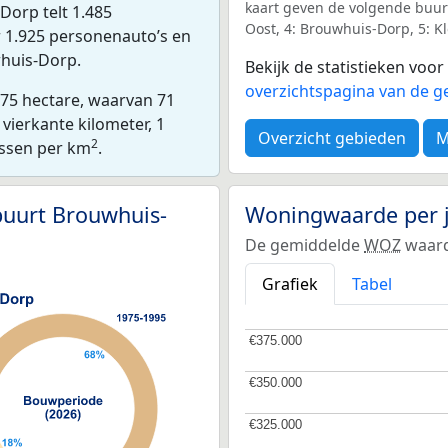
kaart geven de volgende buur
orp telt 1.485
Oost, 4: Brouwhuis-Dorp, 5: K
r 1.925 personenauto’s en
whuis-Dorp.
Bekijk de statistieken voo
overzichtspagina van de 
 75 hectare, waarvan 71
vierkante kilometer, 1
Overzicht gebieden
M
2
essen per km
.
buurt Brouwhuis-
Woningwaarde per 
De gemiddelde
WOZ
waard
Grafiek
Tabel
€375.000
€375.000
€350.000
€350.000
€325.000
€325.000