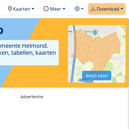
Kaarten
Meer
Download
p
gemeente Helmond.
en, tabellen, kaarten
Bekijk kaart
Advertentie: