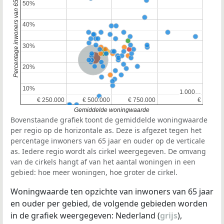
Percentage inwoners van 65 jaar en ouder
50%
50%
40%
40%
30%
30%
Provincie Noord-Brabant
Nederland
20%
20%
10%
10%
1.000…
1.000…
€ 250.000
€ 250.000
€ 500.000
€ 500.000
€ 750.000
€ 750.000
€
€
Gemiddelde woningwaarde
Bovenstaande grafiek toont de gemiddelde woningwaarde
per regio op de horizontale as. Deze is afgezet tegen het
percentage inwoners van 65 jaar en ouder op de verticale
as. Iedere regio wordt als cirkel weergegeven. De omvang
van de cirkels hangt af van het aantal woningen in een
gebied: hoe meer woningen, hoe groter de cirkel.
Woningwaarde ten opzichte van inwoners van 65 jaar
en ouder per gebied, de volgende gebieden worden
in de grafiek weergegeven: Nederland (
grijs
),