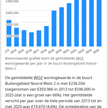
€450.000
€450.000
€400.000
€400.000
€350.000
€350.000
€300.000
€300.000
2015
2021
2014
2020
2013
2019
2025
2018
2024
2017
2023
2016
2022
Bovenstaande grafiek toont de gemiddelde
WOZ
woningwaarde per jaar in de buurt Buitengebied Noord-
West 2.
De gemiddelde
WOZ
woningwaarde in de buurt
Buitengebied Noord-West 2 is met €236.034
toegenomen van €359.966 in 2013 tot €596.000 in
2025 (dat is een groei van 66%). Het gemiddelde
verschil per jaar over de hele periode van 2013 tot en
met 2025 was €19.670 (4,6%). De ontwikkeling van de