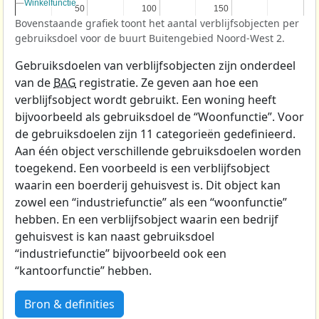
Winkelfunctie
Winkelfunctie
50
50
100
100
150
150
Bovenstaande grafiek toont het aantal verblijfsobjecten per
gebruiksdoel voor de buurt Buitengebied Noord-West 2.
Gebruiksdoelen van verblijfsobjecten zijn onderdeel
van de
BAG
registratie. Ze geven aan hoe een
verblijfsobject wordt gebruikt. Een woning heeft
bijvoorbeeld als gebruiksdoel de “Woonfunctie”. Voor
de gebruiksdoelen zijn 11 categorieën gedefinieerd.
Aan één object verschillende gebruiksdoelen worden
toegekend. Een voorbeeld is een verblijfsobject
waarin een boerderij gehuisvest is. Dit object kan
zowel een “industriefunctie” als een “woonfunctie”
hebben. En een verblijfsobject waarin een bedrijf
gehuisvest is kan naast gebruiksdoel
“industriefunctie” bijvoorbeeld ook een
“kantoorfunctie” hebben.
Bron & definities