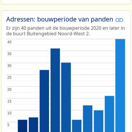
Adressen: bouwperiode van panden
Er zijn 40 panden uit de bouwperiode 2020 en later in
de buurt Buitengebied Noord-West 2.
40
40
35
35
30
30
25
25
20
20
15
15
10
10
5
5