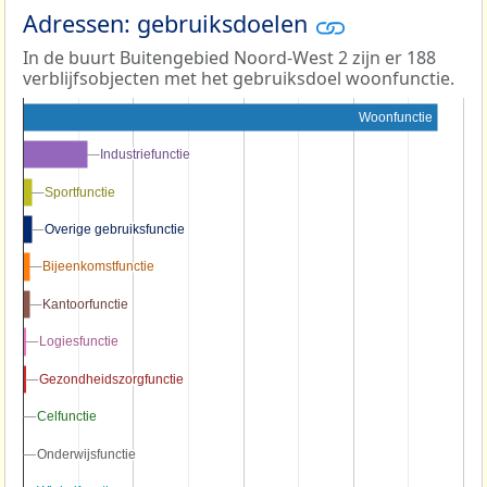
Adressen: gebruiksdoelen
In de buurt Buitengebied Noord-West 2 zijn er 188
verblijfsobjecten met het gebruiksdoel woonfunctie.
Woonfunctie
Industriefunctie
Industriefunctie
Sportfunctie
Sportfunctie
Overige gebruiksfunctie
Overige gebruiksfunctie
Bijeenkomstfunctie
Bijeenkomstfunctie
Kantoorfunctie
Kantoorfunctie
Logiesfunctie
Logiesfunctie
Gezondheidszorgfunctie
Gezondheidszorgfunctie
Celfunctie
Celfunctie
Onderwijsfunctie
Onderwijsfunctie