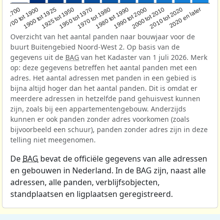
1950 tot 1970
1990 tot 2000
1900 tot 1925
2020 en later
1970 tot 1980
oor 1700
2000 tot 2010
1925 tot 1950
1980 tot 1990
1700 tot 1900
2010 tot 2020
Overzicht van het aantal panden naar bouwjaar voor de
buurt Buitengebied Noord-West 2. Op basis van de
gegevens uit de
BAG
van het Kadaster van 1 juli 2026. Merk
op: deze gegevens betreffen het aantal panden met een
adres. Het aantal adressen met panden in een gebied is
bijna altijd hoger dan het aantal panden. Dit is omdat er
meerdere adressen in hetzelfde pand gehuisvest kunnen
zijn, zoals bij een appartementengebouw. Anderzijds
kunnen er ook panden zonder adres voorkomen (zoals
bijvoorbeeld een schuur), panden zonder adres zijn in deze
telling niet meegenomen.
De
BAG
bevat de officiële gegevens van alle adressen
en gebouwen in Nederland. In de BAG zijn, naast alle
adressen, alle panden, verblijfsobjecten,
standplaatsen en ligplaatsen geregistreerd.