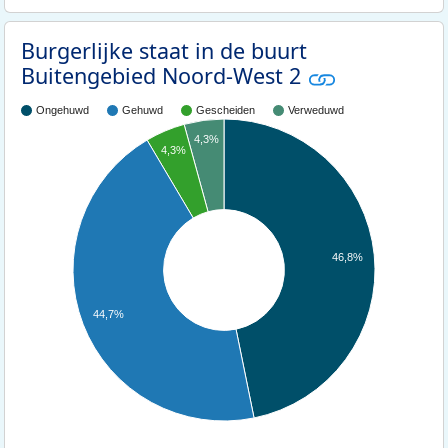
Burgerlijke staat in de buurt
Buitengebied Noord-West 2
Ongehuwd
Gehuwd
Gescheiden
Verweduwd
4,3%
4,3%
46,8%
44,7%