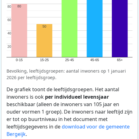
80
80
80
60
60
50
40
40
20
20
0-15
15-25
25-45
45-65
65+
Bevolking, leeftijdsgroepen: aantal inwoners op 1 januari
2026 per leeftijdsgroep.
De grafiek toont de leeftijdsgroepen. Het aantal
inwoners is ook
per individueel levensjaar
beschikbaar (alleen de inwoners van 105 jaar en
ouder vormen 1 groep). De inwoners naar leeftijd zijn
er tot op buurtniveau in het document met
leeftijdsgegevens in de
download voor de gemeente
Bergeijk
.