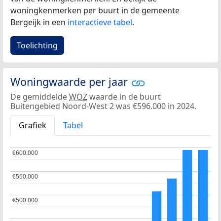
woningkenmerken per buurt in de gemeente
Bergeijk in een
interactieve tabel
.
Toelichting
Woningwaarde per jaar
De gemiddelde
WOZ
waarde in de buurt
Buitengebied Noord-West 2 was €596.000 in 2024.
Grafiek
Tabel
€600.000
€600.000
€550.000
€550.000
€500.000
€500.000