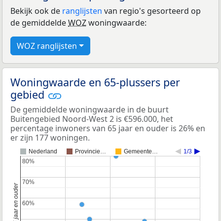
Bekijk ook de
ranglijsten
van regio's gesorteerd op
de gemiddelde
WOZ
woningwaarde:
WOZ ranglijsten
Woningwaarde en 65-plussers per
gebied
De gemiddelde woningwaarde in de buurt
Buitengebied Noord-West 2 is €596.000, het
percentage inwoners van 65 jaar en ouder is 26% en
er zijn 177 woningen.
Nederland
Provincie…
Gemeente…
1/3
80%
80%
70%
70%
60%
60%