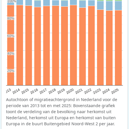
100%
100%
80%
80%
60%
60%
40%
40%
20%
20%
2015
2014
2021
2013
2020
2019
2018
2025
2017
2024
2023
2016
2022
Autochtoon of migratieachtergrond in Nederland voor de
periode van 2013 tot en met 2025: Bovenstaande grafiek
toont de verdeling van de bevolking naar herkomst uit
Nederland, herkomst uit Europa en herkomst van buiten
Europa in de buurt Buitengebied Noord-West 2 per jaar.