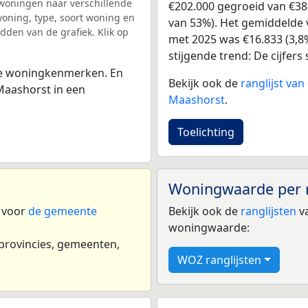
woningen naar verschillende
€202.000 gegroeid van €381
ning, type, soort woning en
van 53%). Het gemiddelde v
dden van de grafiek. Klik op
met 2025 was €16.833 (3,8%)
stijgende trend: De cijfers
 de woningkenmerken. En
Bekijk ook de
ranglijst va
Maashorst in een
Maashorst
.
Toelichting
Woningwaarde per 
n voor
de gemeente
Bekijk ook de
ranglijsten
va
woningwaarde:
 provincies, gemeenten,
WOZ ranglijsten