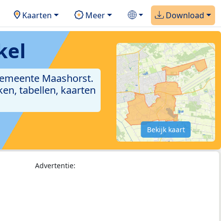
Kaarten
Meer
Download
kel
 gemeente Maashorst.
en, tabellen, kaarten
Bekijk kaart
Advertentie: