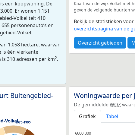
 is een koopwoning. De
Kaart van de wijk Volkel met h
geven de volgende buurten weer
3.000. Er wonen 1.151
bied-Volkel telt 410
Bekijk de statistieken voo
r 655 personenauto’s en
overzichtspagina van de g
ngebied-Volkel.
Overzicht gebieden
M
van 1.058 hectare, waarvan
 is één vierkante
2
n is 310 adressen per km
.
urt Buitengebied-
Woningwaarde per 
De gemiddelde
WOZ
waard
Grafiek
Tabel
€600.000
€600.000