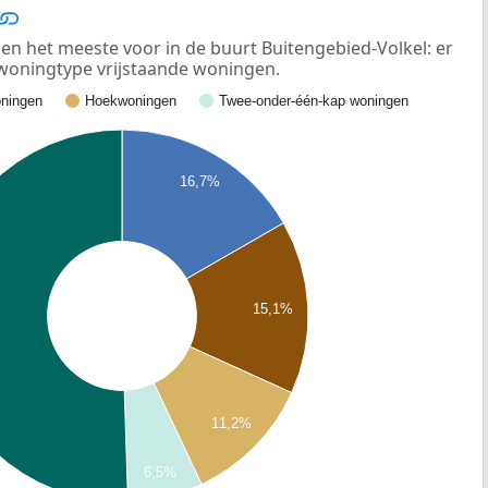
n het meeste voor in de buurt Buitengebied-Volkel: er
 woningtype vrijstaande woningen.
ningen
Hoekwoningen
Twee-onder-één-kap woningen
16,7%
15,1%
11,2%
6,5%