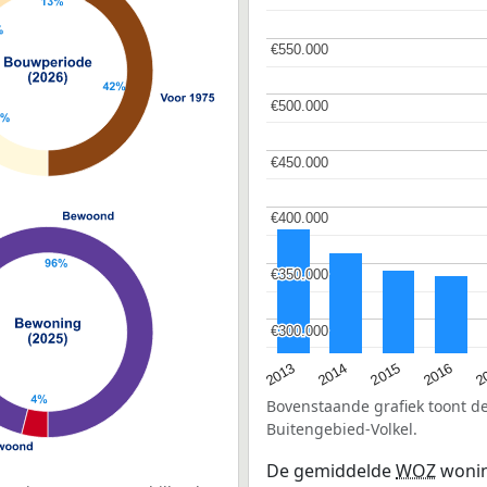
€550.000
€550.000
€500.000
€500.000
€450.000
€450.000
€400.000
€400.000
€350.000
€350.000
€300.000
€300.000
2015
2
2014
2016
2013
Bovenstaande grafiek toont 
Buitengebied-Volkel.
De gemiddelde
WOZ
wonin