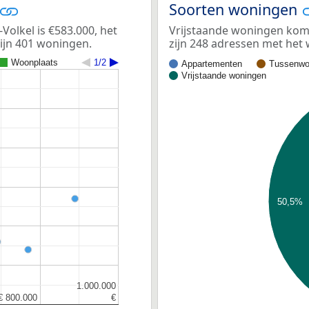
Soorten woningen
olkel is €583.000, het
Vrijstaande woningen kome
zijn 401 woningen.
zijn 248 adressen met het
Woonplaats
1/2
Appartementen
Tussenwo
Vrijstaande woningen
50,5%
1.000.000
1.000.000
€ 800.000
€ 800.000
€
€