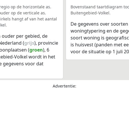
egio op de horizontale as.
Bovenstaand taartdiagram too
uder op de verticale as.
Buitengebied-Volkel.
rkels hangt af van het aantal
De gegevens over soorten
kel.
woningtypering en de gegev
 ouder per gebied, de
soort woning is geografis
Nederland (
grijs
), provincie
is huisvest (panden met e
woonplaatsen (
groen
), 6
voor de situatie op 1 juli 2
gebied-Volkel wordt in het
e gegevens voor dat
Advertentie: