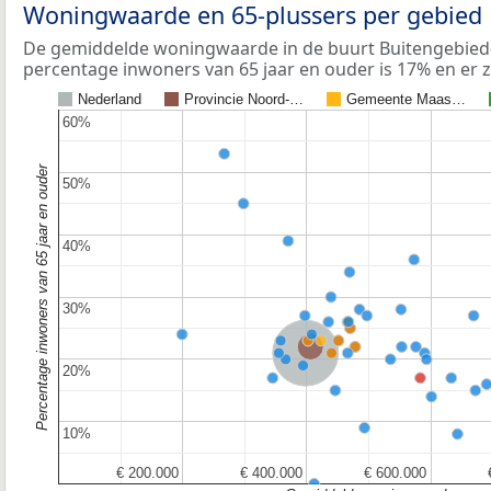
Woningwaarde en 65-plussers per gebied
De gemiddelde woningwaarde in de buurt Buitengebied-V
percentage inwoners van 65 jaar en ouder is 17% en er 
Nederland
Provincie Noord-…
Gemeente Maas…
60%
60%
Percentage inwoners van 65 jaar en ouder
50%
50%
40%
40%
30%
30%
Provincie Noord-Brabant
Nederland
20%
20%
10%
10%
€ 200.000
€ 200.000
€ 400.000
€ 400.000
€ 600.000
€ 600.000