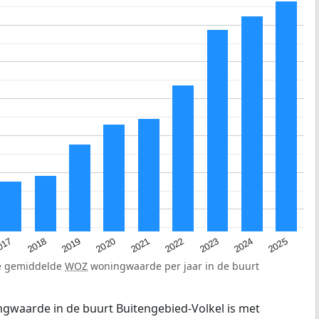
2023
2020
2025
017
2022
2019
2024
2021
2018
de gemiddelde
WOZ
woningwaarde per jaar in de buurt
gwaarde in de buurt Buitengebied-Volkel is met