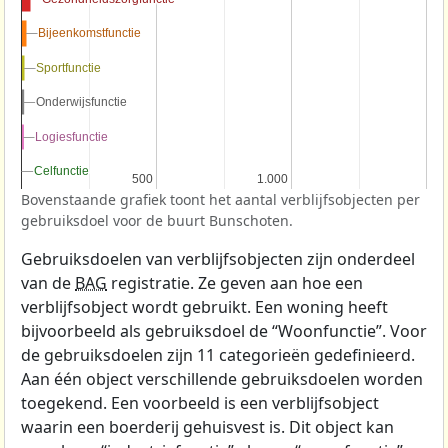
Bijeenkomstfunctie
Bijeenkomstfunctie
Sportfunctie
Sportfunctie
Onderwijsfunctie
Onderwijsfunctie
Logiesfunctie
Logiesfunctie
Celfunctie
Celfunctie
500
500
1.000
1.000
Bovenstaande grafiek toont het aantal verblijfsobjecten per
gebruiksdoel voor de buurt Bunschoten.
Gebruiksdoelen van verblijfsobjecten zijn onderdeel
van de
BAG
registratie. Ze geven aan hoe een
verblijfsobject wordt gebruikt. Een woning heeft
bijvoorbeeld als gebruiksdoel de “Woonfunctie”. Voor
de gebruiksdoelen zijn 11 categorieën gedefinieerd.
Aan één object verschillende gebruiksdoelen worden
toegekend. Een voorbeeld is een verblijfsobject
waarin een boerderij gehuisvest is. Dit object kan