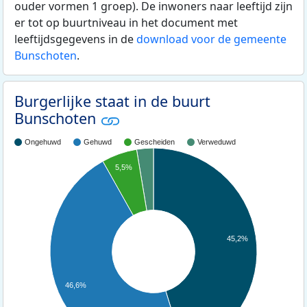
ouder vormen 1 groep). De inwoners naar leeftijd zijn
er tot op buurtniveau in het document met
leeftijdsgegevens in de
download voor de gemeente
Bunschoten
.
Burgerlijke staat in de buurt
Bunschoten
Ongehuwd
Gehuwd
Gescheiden
Verweduwd
5,5%
45,2%
46,6%