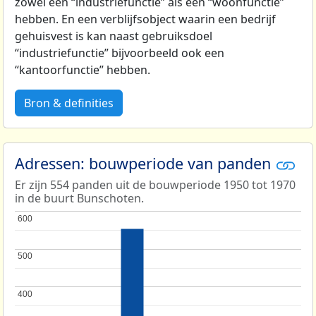
zowel een “industriefunctie” als een “woonfunctie”
hebben. En een verblijfsobject waarin een bedrijf
gehuisvest is kan naast gebruiksdoel
“industriefunctie” bijvoorbeeld ook een
“kantoorfunctie” hebben.
Bron & definities
Adressen: bouwperiode van panden
Er zijn 554 panden uit de bouwperiode 1950 tot 1970
in de buurt Bunschoten.
600
600
500
500
400
400