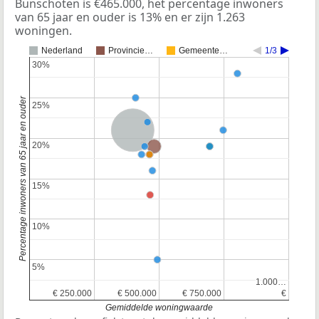
Bunschoten is €465.000, het percentage inwoners
van 65 jaar en ouder is 13% en er zijn 1.263
woningen.
Nederland
Provincie…
Gemeente…
1/3
30%
30%
Percentage inwoners van 65 jaar en ouder
25%
25%
Nederland
20%
20%
Provincie Utrecht
15%
15%
10%
10%
5%
5%
1.000…
1.000…
€ 250.000
€ 250.000
€ 500.000
€ 500.000
€ 750.000
€ 750.000
€
€
Gemiddelde woningwaarde