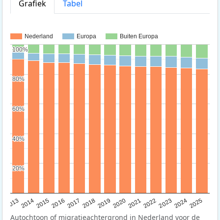
Grafiek
Tabel
Nederland
Europa
Buiten Europa
100%
100%
80%
80%
60%
60%
40%
40%
20%
20%
2015
2014
2021
2013
2020
2019
2018
2025
2017
2024
2023
2016
2022
Autochtoon of migratieachtergrond in Nederland voor de