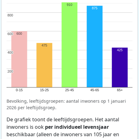
910
875
800
800
600
600
600
475
425
400
400
200
200
0-15
15-25
25-45
45-65
65+
Bevolking, leeftijdsgroepen: aantal inwoners op 1 januari
2026 per leeftijdsgroep.
De grafiek toont de leeftijdsgroepen. Het aantal
inwoners is ook
per individueel levensjaar
beschikbaar (alleen de inwoners van 105 jaar en