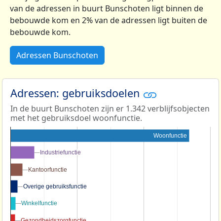
van de adressen in buurt Bunschoten ligt binnen de
bebouwde kom en 2% van de adressen ligt buiten de
bebouwde kom.
Adressen Bunschoten
Adressen: gebruiksdoelen
In de buurt Bunschoten zijn er 1.342 verblijfsobjecten
met het gebruiksdoel woonfunctie.
Woonfunctie
Industriefunctie
Industriefunctie
Kantoorfunctie
Kantoorfunctie
Overige gebruiksfunctie
Overige gebruiksfunctie
Winkelfunctie
Winkelfunctie
Gezondheidszorgfunctie
Gezondheidszorgfunctie