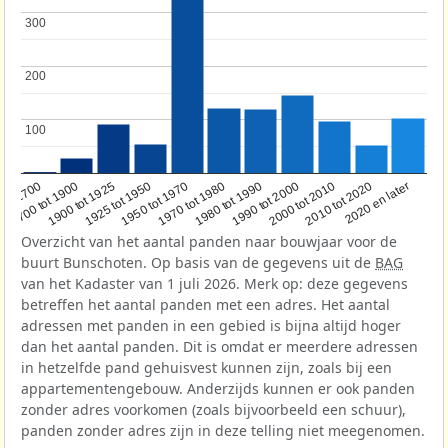
300
300
200
200
100
100
1950 tot 1970
1990 tot 2000
1900 tot 1925
2020 en later
1970 tot 1980
oor 1700
2000 tot 2010
1925 tot 1950
1980 tot 1990
1700 tot 1900
2010 tot 2020
Overzicht van het aantal panden naar bouwjaar voor de
buurt Bunschoten. Op basis van de gegevens uit de
BAG
van het Kadaster van 1 juli 2026. Merk op: deze gegevens
betreffen het aantal panden met een adres. Het aantal
adressen met panden in een gebied is bijna altijd hoger
dan het aantal panden. Dit is omdat er meerdere adressen
in hetzelfde pand gehuisvest kunnen zijn, zoals bij een
appartementengebouw. Anderzijds kunnen er ook panden
zonder adres voorkomen (zoals bijvoorbeeld een schuur),
panden zonder adres zijn in deze telling niet meegenomen.