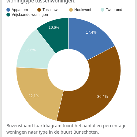
woningtype tussenwoningen.
Appartem…
Tussenwo…
Hoekwoni…
Twee-ond…
Vrijstaande woningen
10,6%
17,4%
13,6%
22,1%
36,4%
Bovenstaand taartdiagram toont het aantal en percentage
woningen naar type in de buurt Bunschoten.