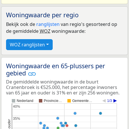
Woningwaarde per regio
Bekijk ook de
ranglijsten
van regio's gesorteerd op
de gemiddelde
WOZ
woningwaarde:
WOZ ranglijsten
Woningwaarde en 65-plussers per
gebied
De gemiddelde woningwaarde in de buurt
Cranenbroek is €525.000, het percentage inwoners
van 65 jaar en ouder is 31% en er zijn 256 woningen.
Nederland
Provincie…
Gemeente…
1/3
40%
40%
35%
35%