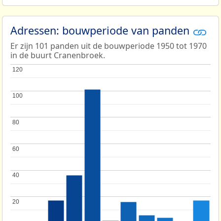
Adressen: bouwperiode van panden
Er zijn 101 panden uit de bouwperiode 1950 tot 1970
in de buurt Cranenbroek.
120
120
100
100
80
80
60
60
40
40
20
20