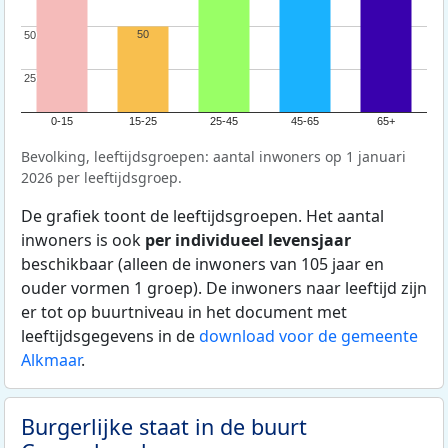
50
50
50
25
25
0-15
15-25
25-45
45-65
65+
Bevolking, leeftijdsgroepen: aantal inwoners op 1 januari
2026 per leeftijdsgroep.
De grafiek toont de leeftijdsgroepen. Het aantal
inwoners is ook
per individueel levensjaar
beschikbaar (alleen de inwoners van 105 jaar en
ouder vormen 1 groep). De inwoners naar leeftijd zijn
er tot op buurtniveau in het document met
leeftijdsgegevens in de
download voor de gemeente
Alkmaar
.
Burgerlijke staat in de buurt