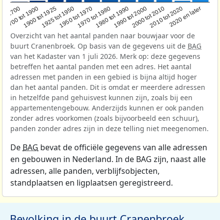
1950 tot 1970
1990 tot 2000
1900 tot 1925
2020 en later
1970 tot 1980
oor 1700
2000 tot 2010
1925 tot 1950
1980 tot 1990
1700 tot 1900
2010 tot 2020
Overzicht van het aantal panden naar bouwjaar voor de
buurt Cranenbroek. Op basis van de gegevens uit de
BAG
van het Kadaster van 1 juli 2026. Merk op: deze gegevens
betreffen het aantal panden met een adres. Het aantal
adressen met panden in een gebied is bijna altijd hoger
dan het aantal panden. Dit is omdat er meerdere adressen
in hetzelfde pand gehuisvest kunnen zijn, zoals bij een
appartementengebouw. Anderzijds kunnen er ook panden
zonder adres voorkomen (zoals bijvoorbeeld een schuur),
panden zonder adres zijn in deze telling niet meegenomen.
De
BAG
bevat de officiële gegevens van alle adressen
en gebouwen in Nederland. In de BAG zijn, naast alle
adressen, alle panden, verblijfsobjecten,
standplaatsen en ligplaatsen geregistreerd.
Bevolking in de buurt Cranenbroek