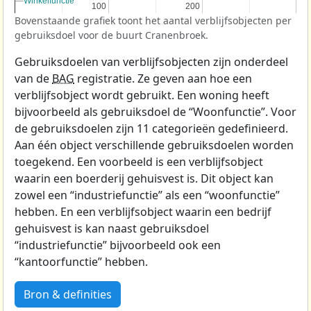
Winkelfunctie
Winkelfunctie
100
100
200
200
Bovenstaande grafiek toont het aantal verblijfsobjecten per
gebruiksdoel voor de buurt Cranenbroek.
Gebruiksdoelen van verblijfsobjecten zijn onderdeel
van de
BAG
registratie. Ze geven aan hoe een
verblijfsobject wordt gebruikt. Een woning heeft
bijvoorbeeld als gebruiksdoel de “Woonfunctie”. Voor
de gebruiksdoelen zijn 11 categorieën gedefinieerd.
Aan één object verschillende gebruiksdoelen worden
toegekend. Een voorbeeld is een verblijfsobject
waarin een boerderij gehuisvest is. Dit object kan
zowel een “industriefunctie” als een “woonfunctie”
hebben. En een verblijfsobject waarin een bedrijf
gehuisvest is kan naast gebruiksdoel
“industriefunctie” bijvoorbeeld ook een
“kantoorfunctie” hebben.
Bron & definities