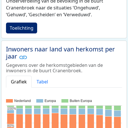
Onderverdeling van de bevolking in de buurt
Cranenbroek naar de situaties ‘Ongehuwd‘,
‘Gehuwd‘, ‘Gescheiden‘ en ‘Verweduwd‘.
Toelichting
Inwoners naar land van herkomst per
jaar
Gegevens over de herkomstgebieden van de
inwoners in de buurt Cranenbroek.
Grafiek
Tabel
Nederland
Europa
Buiten Europa
100%
100%
80%
80%