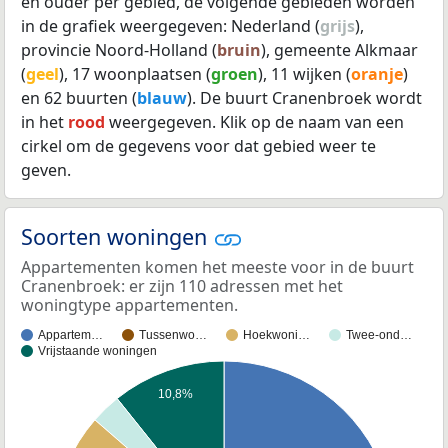
en ouder per gebied, de volgende gebieden worden
in de grafiek weergegeven: Nederland (
grijs
),
provincie Noord-Holland (
bruin
), gemeente Alkmaar
(
geel
), 17 woonplaatsen (
groen
), 11 wijken (
oranje
)
en 62 buurten (
blauw
). De buurt Cranenbroek wordt
in het
rood
weergegeven. Klik op de naam van een
cirkel om de gegevens voor dat gebied weer te
geven.
Soorten woningen
Appartementen komen het meeste voor in de buurt
Cranenbroek: er zijn 110 adressen met het
woningtype appartementen.
Appartem…
Tussenwo…
Hoekwoni…
Twee-ond…
Vrijstaande woningen
10,8%