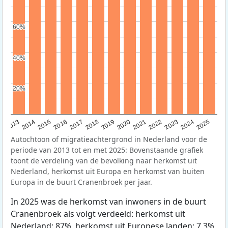
60%
60%
40%
40%
20%
20%
2015
2014
2021
2013
2020
2019
2018
2025
2017
2024
2023
2016
2022
Autochtoon of migratieachtergrond in Nederland voor de
periode van 2013 tot en met 2025: Bovenstaande grafiek
toont de verdeling van de bevolking naar herkomst uit
Nederland, herkomst uit Europa en herkomst van buiten
Europa in de buurt Cranenbroek per jaar.
In 2025 was de herkomst van inwoners in de buurt
Cranenbroek als volgt verdeeld: herkomst uit
Nederland: 87%, herkomst uit Europese landen: 7,3%