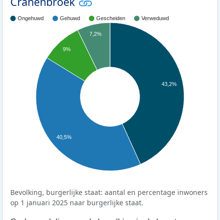
Cranenbroek
Ongehuwd
Gehuwd
Gescheiden
Verweduwd
7,2%
9%
43,2%
40,5%
Bevolking, burgerlijke staat: aantal en percentage inwoners
op 1 januari 2025 naar burgerlijke staat.