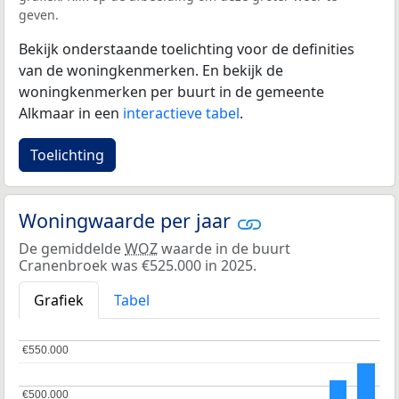
geven.
Bekijk onderstaande toelichting voor de definities
van de woningkenmerken. En bekijk de
woningkenmerken per buurt in de gemeente
Alkmaar in een
interactieve tabel
.
Toelichting
Woningwaarde per jaar
De gemiddelde
WOZ
waarde in de buurt
Cranenbroek was €525.000 in 2025.
Grafiek
Tabel
€550.000
€550.000
€500.000
€500.000