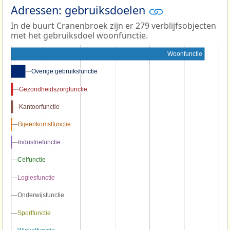
Adressen: gebruiksdoelen
In de buurt Cranenbroek zijn er 279 verblijfsobjecten
met het gebruiksdoel woonfunctie.
Woonfunctie
Overige gebruiksfunctie
Overige gebruiksfunctie
Gezondheidszorgfunctie
Gezondheidszorgfunctie
Kantoorfunctie
Kantoorfunctie
Bijeenkomstfunctie
Bijeenkomstfunctie
Industriefunctie
Industriefunctie
Celfunctie
Celfunctie
Logiesfunctie
Logiesfunctie
Onderwijsfunctie
Onderwijsfunctie
Sportfunctie
Sportfunctie