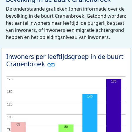
De onderstaande grafieken tonen informatie over de
bevolking in de buurt Cranenbroek. Getoond worden:
het aantal inwoners naar leeftijd, de burgerlijke staat
van inwoners, of inwoners een migratie achtergrond
hebben en het opleidingsniveau van inwoners.
Inwoners per leeftijdsgroep in de buurt
Cranenbroek
175
175
170
150
150
140
125
125
100
100
85
80
75
75