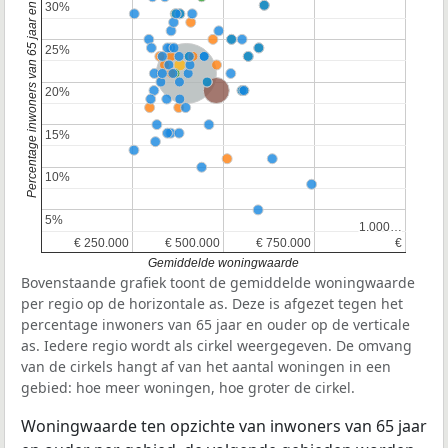
Percentage inwoners van 65 jaar en ouder
30%
30%
25%
25%
Nederland
Provincie Noord-Holland
20%
20%
15%
15%
10%
10%
5%
5%
1.000…
1.000…
€ 250.000
€ 250.000
€ 500.000
€ 500.000
€ 750.000
€ 750.000
€
€
Gemiddelde woningwaarde
Bovenstaande grafiek toont de gemiddelde woningwaarde
per regio op de horizontale as. Deze is afgezet tegen het
percentage inwoners van 65 jaar en ouder op de verticale
as. Iedere regio wordt als cirkel weergegeven. De omvang
van de cirkels hangt af van het aantal woningen in een
gebied: hoe meer woningen, hoe groter de cirkel.
Woningwaarde ten opzichte van inwoners van 65 jaar