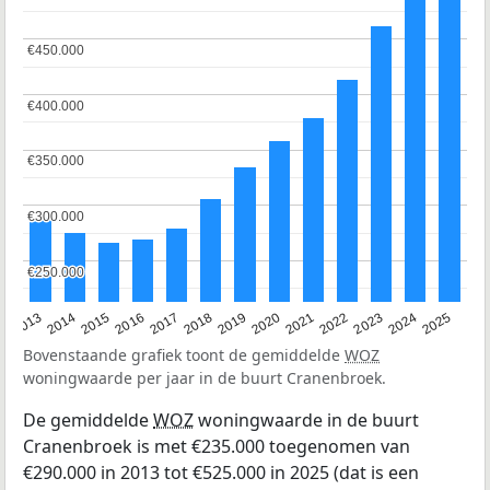
€450.000
€450.000
€400.000
€400.000
€350.000
€350.000
€300.000
€300.000
€250.000
€250.000
2015
2021
2014
2020
2013
2019
2025
2018
2024
2017
2023
2016
2022
Bovenstaande grafiek toont de gemiddelde
WOZ
woningwaarde per jaar in de buurt Cranenbroek.
De gemiddelde
WOZ
woningwaarde in de buurt
Cranenbroek is met €235.000 toegenomen van
€290.000 in 2013 tot €525.000 in 2025 (dat is een