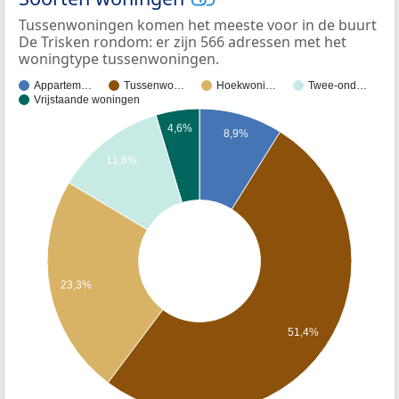
Tussenwoningen komen het meeste voor in de buurt
De Trisken rondom: er zijn 566 adressen met het
woningtype tussenwoningen.
Appartem…
Tussenwo…
Hoekwoni…
Twee-ond…
Vrijstaande woningen
4,6%
8,9%
11,8%
23,3%
51,4%