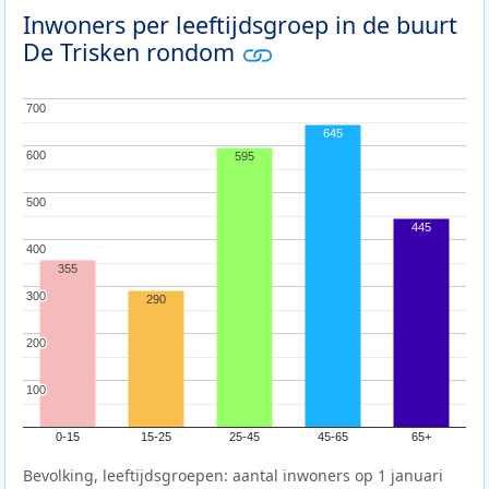
Inwoners per leeftijdsgroep in de buurt
De Trisken rondom
700
700
645
600
600
595
500
500
445
400
400
355
300
300
290
200
200
100
100
0-15
15-25
25-45
45-65
65+
Bevolking, leeftijdsgroepen: aantal inwoners op 1 januari