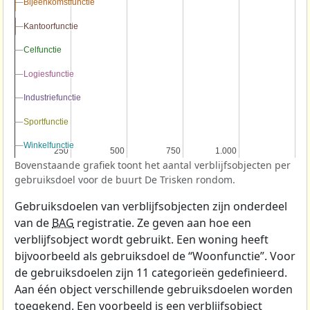
Bijeenkomstfunctie
Bijeenkomstfunctie
Kantoorfunctie
Kantoorfunctie
Celfunctie
Celfunctie
Logiesfunctie
Logiesfunctie
Industriefunctie
Industriefunctie
Sportfunctie
Sportfunctie
Winkelfunctie
Winkelfunctie
250
250
500
500
750
750
1.000
1.000
Bovenstaande grafiek toont het aantal verblijfsobjecten per
gebruiksdoel voor de buurt De Trisken rondom.
Gebruiksdoelen van verblijfsobjecten zijn onderdeel
van de
BAG
registratie. Ze geven aan hoe een
verblijfsobject wordt gebruikt. Een woning heeft
bijvoorbeeld als gebruiksdoel de “Woonfunctie”. Voor
de gebruiksdoelen zijn 11 categorieën gedefinieerd.
Aan één object verschillende gebruiksdoelen worden
toegekend. Een voorbeeld is een verblijfsobject