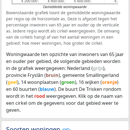
€ 200.000
€ 200.000
€ 400.000
€ 400.000
€ 600.000
€ 600.000
€
€
Gemiddelde woningwaarde
Bovenstaande grafiek toont de gemiddelde woningwaarde
per regio op de horizontale as. Deze is afgezet tegen het
percentage inwoners van 65 jaar en ouder op de verticale
as. Iedere regio wordt als cirkel weergegeven. De omvang
van de cirkels hangt af van het aantal woningen in een
gebied: hoe meer woningen, hoe groter de cirkel.
Woningwaarde ten opzichte van inwoners van 65 jaar
en ouder per gebied, de volgende gebieden worden
in de grafiek weergegeven: Nederland (
grijs
),
provincie Fryslân (
bruin
), gemeente Smallingerland
(
geel
), 14 woonplaatsen (
groen
), 16 wijken (
oranje
)
en 60 buurten (
blauw
). De buurt De Trisken rondom
wordt in het
rood
weergegeven. Klik op de naam van
een cirkel om de gegevens voor dat gebied weer te
geven.
Soorten woningen