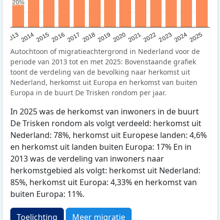
20%
20%
2015
2014
2021
2013
2020
2019
2018
2025
2017
2024
2023
2016
2022
Autochtoon of migratieachtergrond in Nederland voor de
periode van 2013 tot en met 2025: Bovenstaande grafiek
toont de verdeling van de bevolking naar herkomst uit
Nederland, herkomst uit Europa en herkomst van buiten
Europa in de buurt De Trisken rondom per jaar.
In 2025 was de herkomst van inwoners in de buurt
De Trisken rondom als volgt verdeeld: herkomst uit
Nederland: 78%, herkomst uit Europese landen: 4,6%
en herkomst uit landen buiten Europa: 17% En in
2013 was de verdeling van inwoners naar
herkomstgebied als volgt: herkomst uit Nederland:
85%, herkomst uit Europa: 4,33% en herkomst van
buiten Europa: 11%.
Toelichting
Meer migratie