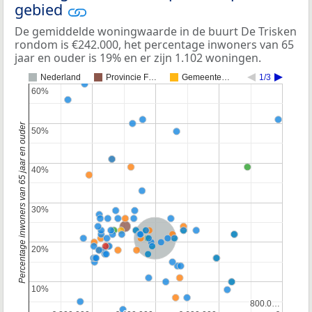
gebied
De gemiddelde woningwaarde in de buurt De Trisken
rondom is €242.000, het percentage inwoners van 65
jaar en ouder is 19% en er zijn 1.102 woningen.
Nederland
Provincie F…
Gemeente…
1/3
60%
60%
Percentage inwoners van 65 jaar en ouder
50%
50%
40%
40%
30%
30%
Nederland
20%
20%
10%
10%
800.0…
800.0…