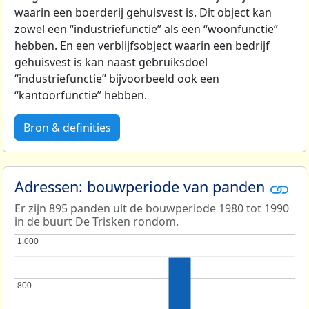
waarin een boerderij gehuisvest is. Dit object kan
zowel een “industriefunctie” als een “woonfunctie”
hebben. En een verblijfsobject waarin een bedrijf
gehuisvest is kan naast gebruiksdoel
“industriefunctie” bijvoorbeeld ook een
“kantoorfunctie” hebben.
Bron & definities
Adressen: bouwperiode van panden
Er zijn 895 panden uit de bouwperiode 1980 tot 1990
in de buurt De Trisken rondom.
1.000
1.000
800
800