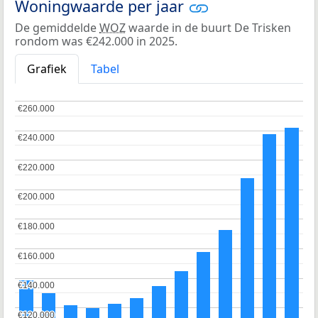
Woningwaarde per jaar
De gemiddelde
WOZ
waarde in de buurt De Trisken
rondom was €242.000 in 2025.
Grafiek
Tabel
€260.000
€260.000
€240.000
€240.000
€220.000
€220.000
€200.000
€200.000
€180.000
€180.000
€160.000
€160.000
€140.000
€140.000
€120.000
€120.000