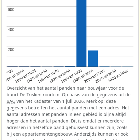
600
600
400
400
200
200
1950 tot 1970
1990 tot 2000
1900 tot 1925
2020 en later
1970 tot 1980
oor 1700
2000 tot 2010
1925 tot 1950
1980 tot 1990
1700 tot 1900
2010 tot 2020
Overzicht van het aantal panden naar bouwjaar voor de
buurt De Trisken rondom. Op basis van de gegevens uit de
BAG
van het Kadaster van 1 juli 2026. Merk op: deze
gegevens betreffen het aantal panden met een adres. Het
aantal adressen met panden in een gebied is bijna altijd
hoger dan het aantal panden. Dit is omdat er meerdere
adressen in hetzelfde pand gehuisvest kunnen zijn, zoals
bij een appartementengebouw. Anderzijds kunnen er ook