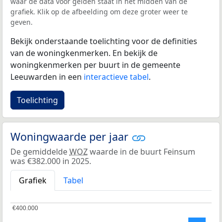
waar de data voor gelden staat in het midden van de
grafiek. Klik op de afbeelding om deze groter weer te
geven.
Bekijk onderstaande toelichting voor de definities
van de woningkenmerken. En bekijk de
woningkenmerken per buurt in de gemeente
Leeuwarden in een
interactieve tabel
.
Toelichting
Woningwaarde per jaar
De gemiddelde
WOZ
waarde in de buurt Feinsum
was €382.000 in 2025.
Grafiek
Tabel
€400.000
€400.000