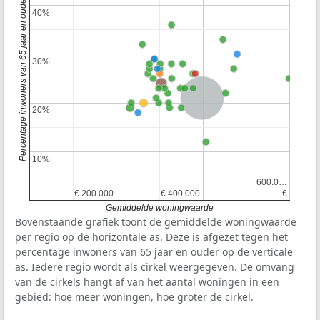
Percentage inwoners van 65 jaar en ouder
40%
40%
30%
30%
Nederland
20%
20%
10%
10%
600.0…
600.0…
€ 200.000
€ 200.000
€ 400.000
€ 400.000
€
€
Gemiddelde woningwaarde
Bovenstaande grafiek toont de gemiddelde woningwaarde
per regio op de horizontale as. Deze is afgezet tegen het
percentage inwoners van 65 jaar en ouder op de verticale
as. Iedere regio wordt als cirkel weergegeven. De omvang
van de cirkels hangt af van het aantal woningen in een
gebied: hoe meer woningen, hoe groter de cirkel.