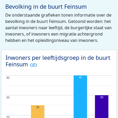
Bevolking in de buurt Feinsum
De onderstaande grafieken tonen informatie over de
bevolking in de buurt Feinsum. Getoond worden: het
aantal inwoners naar leeftijd, de burgerlijke staat van
inwoners, of inwoners een migratie achtergrond
hebben en het opleidingsniveau van inwoners.
Inwoners per leeftijdsgroep in de buurt
Feinsum
40
40
40
30
30
30
25
20
20