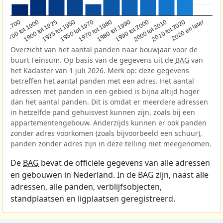
1950 tot 1970
1990 tot 2000
1900 tot 1925
2020 en later
1970 tot 1980
oor 1700
2000 tot 2010
1925 tot 1950
1980 tot 1990
1700 tot 1900
2010 tot 2020
Overzicht van het aantal panden naar bouwjaar voor de
buurt Feinsum. Op basis van de gegevens uit de
BAG
van
het Kadaster van 1 juli 2026. Merk op: deze gegevens
betreffen het aantal panden met een adres. Het aantal
adressen met panden in een gebied is bijna altijd hoger
dan het aantal panden. Dit is omdat er meerdere adressen
in hetzelfde pand gehuisvest kunnen zijn, zoals bij een
appartementengebouw. Anderzijds kunnen er ook panden
zonder adres voorkomen (zoals bijvoorbeeld een schuur),
panden zonder adres zijn in deze telling niet meegenomen.
De
BAG
bevat de officiële gegevens van alle adressen
en gebouwen in Nederland. In de BAG zijn, naast alle
adressen, alle panden, verblijfsobjecten,
standplaatsen en ligplaatsen geregistreerd.