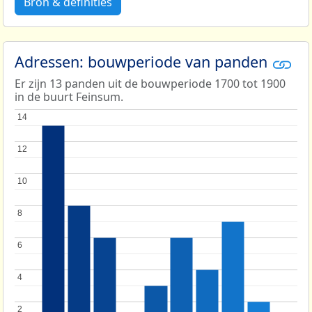
Bron & definities
Adressen: bouwperiode van panden
Er zijn 13 panden uit de bouwperiode 1700 tot 1900
in de buurt Feinsum.
14
14
12
12
10
10
8
8
6
6
4
4
2
2