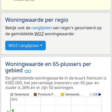
Woningwaarde per regio
Bekijk ook de
ranglijsten
van regio's gesorteerd op
de gemiddelde
WOZ
woningwaarde:
WOZ ranglijsten
Woningwaarde en 65-plussers per
gebied
De gemiddelde woningwaarde in de buurt Feinsum is
€382.000, het percentage inwoners van 65 jaar en
ouder is 26% en er zijn 50 woningen.
Nederland
Provincie F…
Gemeente…
1/3
50%
50%