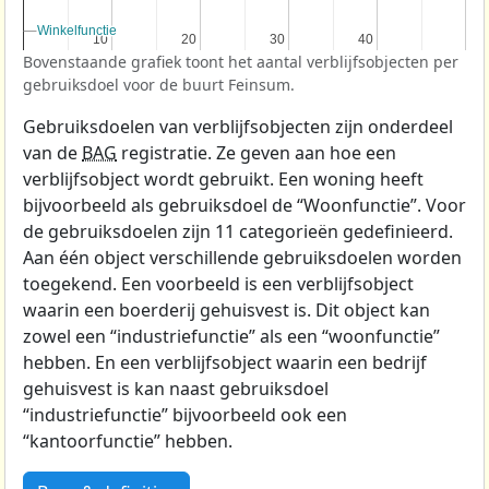
Winkelfunctie
Winkelfunctie
10
10
20
20
30
30
40
40
Bovenstaande grafiek toont het aantal verblijfsobjecten per
gebruiksdoel voor de buurt Feinsum.
Gebruiksdoelen van verblijfsobjecten zijn onderdeel
van de
BAG
registratie. Ze geven aan hoe een
verblijfsobject wordt gebruikt. Een woning heeft
bijvoorbeeld als gebruiksdoel de “Woonfunctie”. Voor
de gebruiksdoelen zijn 11 categorieën gedefinieerd.
Aan één object verschillende gebruiksdoelen worden
toegekend. Een voorbeeld is een verblijfsobject
waarin een boerderij gehuisvest is. Dit object kan
zowel een “industriefunctie” als een “woonfunctie”
hebben. En een verblijfsobject waarin een bedrijf
gehuisvest is kan naast gebruiksdoel
“industriefunctie” bijvoorbeeld ook een
“kantoorfunctie” hebben.