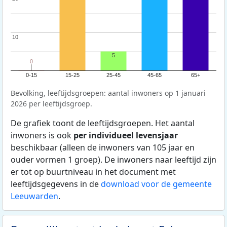
10
10
5
0
0
0-15
15-25
25-45
45-65
65+
Bevolking, leeftijdsgroepen: aantal inwoners op 1 januari
2026 per leeftijdsgroep.
De grafiek toont de leeftijdsgroepen. Het aantal
inwoners is ook
per individueel levensjaar
beschikbaar (alleen de inwoners van 105 jaar en
ouder vormen 1 groep). De inwoners naar leeftijd zijn
er tot op buurtniveau in het document met
leeftijdsgegevens in de
download voor de gemeente
Leeuwarden
.