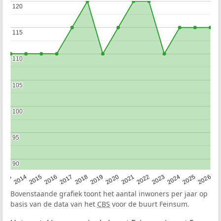
120
120
115
115
110
110
105
105
100
100
95
95
90
90
2022
2015
2021
2014
2020
2013
2026
2019
2025
2018
2024
2017
2023
2016
Bovenstaande grafiek toont het aantal inwoners per jaar op
basis van de data van het
CBS
voor de buurt Feinsum.