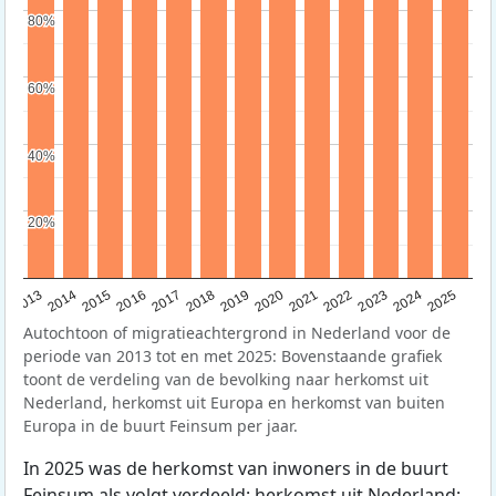
80%
80%
60%
60%
40%
40%
20%
20%
2015
2014
2021
2013
2020
2019
2018
2025
2017
2024
2023
2016
2022
Autochtoon of migratieachtergrond in Nederland voor de
periode van 2013 tot en met 2025: Bovenstaande grafiek
toont de verdeling van de bevolking naar herkomst uit
Nederland, herkomst uit Europa en herkomst van buiten
Europa in de buurt Feinsum per jaar.
In 2025 was de herkomst van inwoners in de buurt
Feinsum als volgt verdeeld: herkomst uit Nederland: