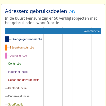
Adressen: gebruiksdoelen
In de buurt Feinsum zijn er 50 verblijfsobjecten met
het gebruiksdoel woonfunctie.
Woonfunctie
Overige gebruiksfunctie
Overige gebruiksfunctie
Bijeenkomstfunctie
Bijeenkomstfunctie
Logiesfunctie
Logiesfunctie
Celfunctie
Celfunctie
Industriefunctie
Industriefunctie
Gezondheidszorgfunctie
Gezondheidszorgfunctie
Kantoorfunctie
Kantoorfunctie
Onderwijsfunctie
Onderwijsfunctie
Sportfunctie
Sportfunctie