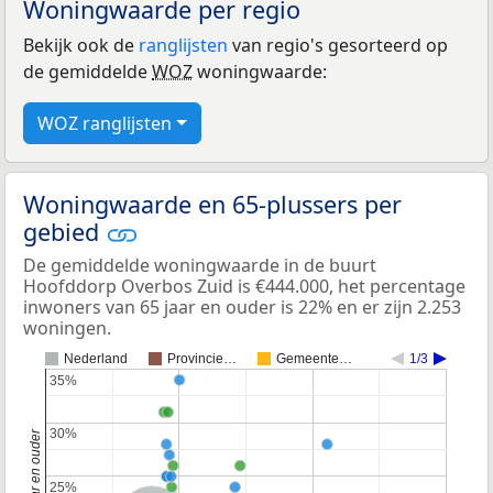
Woningwaarde per regio
Bekijk ook de
ranglijsten
van regio's gesorteerd op
de gemiddelde
WOZ
woningwaarde:
WOZ ranglijsten
Woningwaarde en 65-plussers per
gebied
De gemiddelde woningwaarde in de buurt
Hoofddorp Overbos Zuid is €444.000, het percentage
inwoners van 65 jaar en ouder is 22% en er zijn 2.253
woningen.
Nederland
Provincie…
Gemeente…
1/3
35%
35%
30%
30%
25%
25%