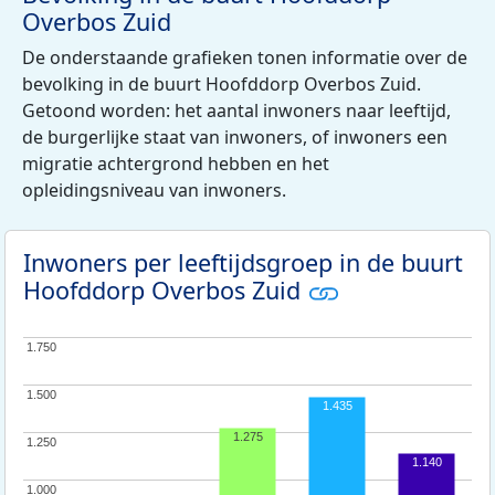
Overbos Zuid
De onderstaande grafieken tonen informatie over de
bevolking in de buurt Hoofddorp Overbos Zuid.
Getoond worden: het aantal inwoners naar leeftijd,
de burgerlijke staat van inwoners, of inwoners een
migratie achtergrond hebben en het
opleidingsniveau van inwoners.
Inwoners per leeftijdsgroep in de buurt
Hoofddorp Overbos Zuid
1.750
1.750
1.500
1.500
1.435
1.275
1.250
1.250
1.140
1.000
1.000