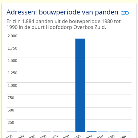
Adressen: bouwperiode van panden
Er zijn 1.884 panden uit de bouwperiode 1980 tot
1990 in de buurt Hoofddorp Overbos Zuid.
2.000
2.000
1.750
1.750
1.500
1.500
1.250
1.250
1.000
1.000
750
750
500
500
250
250