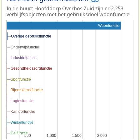
In de buurt Hoofddorp Overbos Zuid zijn er 2.253
verblijfsobjecten met het gebruiksdoel woonfunctie.
Woonfunctie
Overige gebruiksfunctie
Overige gebruiksfunctie
Onderwijsfunctie
Onderwijsfunctie
Industriefunctie
Industriefunctie
Gezondheidszorgfunctie
Gezondheidszorgfunctie
Sportfunctie
Sportfunctie
Bijeenkomstfunctie
Bijeenkomstfunctie
Logiesfunctie
Logiesfunctie
Kantoorfunctie
Kantoorfunctie
Winkelfunctie
Winkelfunctie
Celfunctie
Celfunctie
500
500
1.000
1.000
1.500
1.500
2.000
2.000