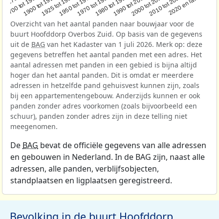
1950 tot 1970
1990 tot 2000
1900 tot 1925
2020 en later
1970 tot 1980
oor 1700
2000 tot 2010
1925 tot 1950
1980 tot 1990
1700 tot 1900
2010 tot 2020
Overzicht van het aantal panden naar bouwjaar voor de
buurt Hoofddorp Overbos Zuid. Op basis van de gegevens
uit de
BAG
van het Kadaster van 1 juli 2026. Merk op: deze
gegevens betreffen het aantal panden met een adres. Het
aantal adressen met panden in een gebied is bijna altijd
hoger dan het aantal panden. Dit is omdat er meerdere
adressen in hetzelfde pand gehuisvest kunnen zijn, zoals
bij een appartementengebouw. Anderzijds kunnen er ook
panden zonder adres voorkomen (zoals bijvoorbeeld een
schuur), panden zonder adres zijn in deze telling niet
meegenomen.
De
BAG
bevat de officiële gegevens van alle adressen
en gebouwen in Nederland. In de BAG zijn, naast alle
adressen, alle panden, verblijfsobjecten,
standplaatsen en ligplaatsen geregistreerd.
Bevolking in de buurt Hoofddorp