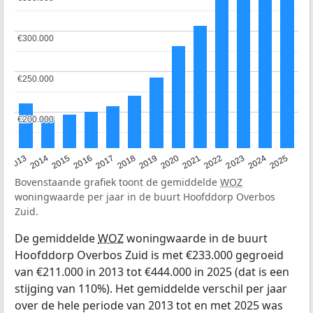
€300.000
€300.000
€250.000
€250.000
€200.000
€200.000
2015
2021
2014
2020
2013
2019
2025
2018
2024
2017
2023
2016
2022
Bovenstaande grafiek toont de gemiddelde
WOZ
woningwaarde per jaar in de buurt Hoofddorp Overbos
Zuid.
De gemiddelde
WOZ
woningwaarde in de buurt
Hoofddorp Overbos Zuid is met €233.000 gegroeid
van €211.000 in 2013 tot €444.000 in 2025 (dat is een
stijging van 110%). Het gemiddelde verschil per jaar
over de hele periode van 2013 tot en met 2025 was