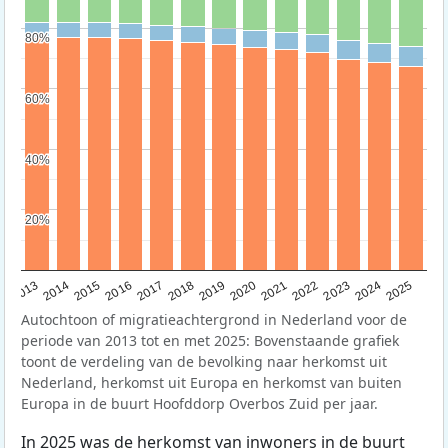
80%
80%
60%
60%
40%
40%
20%
20%
2015
2014
2021
2013
2020
2019
2018
2025
2017
2024
2023
2016
2022
Autochtoon of migratieachtergrond in Nederland voor de
periode van 2013 tot en met 2025: Bovenstaande grafiek
toont de verdeling van de bevolking naar herkomst uit
Nederland, herkomst uit Europa en herkomst van buiten
Europa in de buurt Hoofddorp Overbos Zuid per jaar.
In 2025 was de herkomst van inwoners in de buurt