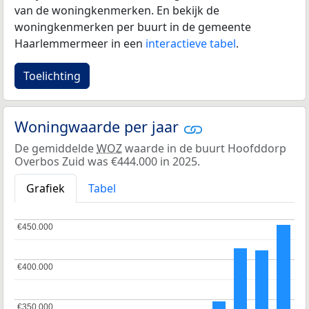
van de woningkenmerken. En bekijk de
woningkenmerken per buurt in de gemeente
Haarlemmermeer in een
interactieve tabel
.
Toelichting
Woningwaarde per jaar
De gemiddelde
WOZ
waarde in de buurt Hoofddorp
Overbos Zuid was €444.000 in 2025.
Grafiek
Tabel
€450.000
€450.000
€400.000
€400.000
€350.000
€350.000