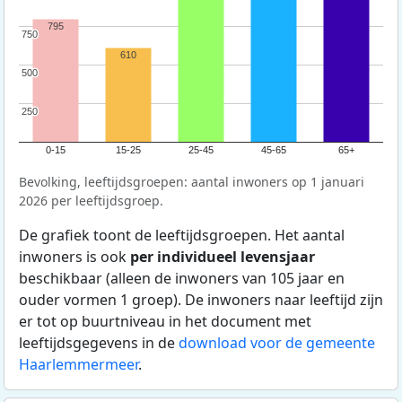
795
750
750
610
500
500
250
250
0-15
15-25
25-45
45-65
65+
Bevolking, leeftijdsgroepen: aantal inwoners op 1 januari
2026 per leeftijdsgroep.
De grafiek toont de leeftijdsgroepen. Het aantal
inwoners is ook
per individueel levensjaar
beschikbaar (alleen de inwoners van 105 jaar en
ouder vormen 1 groep). De inwoners naar leeftijd zijn
er tot op buurtniveau in het document met
leeftijdsgegevens in de
download voor de gemeente
Haarlemmermeer
.