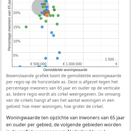
Percentage inwoners van 65 jaar en ouder
Nederland
Provincie Noord-Holland
20%
20%
15%
15%
10%
10%
5%
5%
1.500…
1.500…
€ 500.000
€ 500.000
€ 1.000.000
€ 1.000.000
€
€
Gemiddelde woningwaarde
Bovenstaande grafiek toont de gemiddelde woningwaarde
per regio op de horizontale as. Deze is afgezet tegen het
percentage inwoners van 65 jaar en ouder op de verticale
as. Iedere regio wordt als cirkel weergegeven. De omvang
van de cirkels hangt af van het aantal woningen in een
gebied: hoe meer woningen, hoe groter de cirkel.
Woningwaarde ten opzichte van inwoners van 65 jaar
en ouder per gebied, de volgende gebieden worden