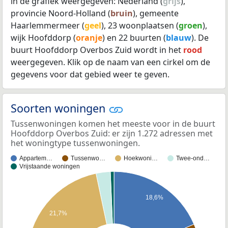
in de grafiek weergegeven: Nederland (
grijs
),
provincie Noord-Holland (
bruin
), gemeente
Haarlemmermeer (
geel
), 23 woonplaatsen (
groen
),
wijk Hoofddorp (
oranje
) en 22 buurten (
blauw
). De
buurt Hoofddorp Overbos Zuid wordt in het
rood
weergegeven. Klik op de naam van een cirkel om de
gegevens voor dat gebied weer te geven.
Soorten woningen
Tussenwoningen komen het meeste voor in de buurt
Hoofddorp Overbos Zuid: er zijn 1.272 adressen met
het woningtype tussenwoningen.
Appartem…
Tussenwo…
Hoekwoni…
Twee-ond…
Vrijstaande woningen
18,6%
21,7%