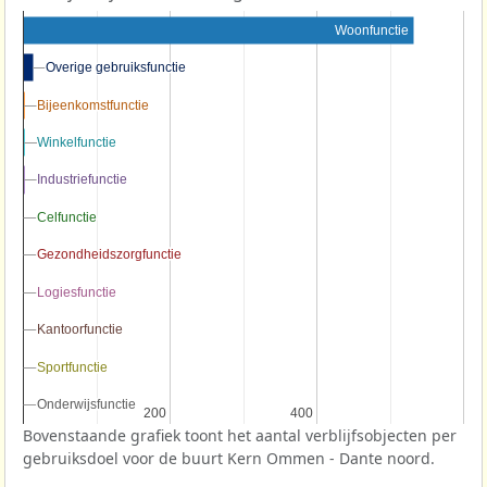
Woonfunctie
Overige gebruiksfunctie
Overige gebruiksfunctie
Bijeenkomstfunctie
Bijeenkomstfunctie
Winkelfunctie
Winkelfunctie
Industriefunctie
Industriefunctie
Celfunctie
Celfunctie
Gezondheidszorgfunctie
Gezondheidszorgfunctie
Logiesfunctie
Logiesfunctie
Kantoorfunctie
Kantoorfunctie
Sportfunctie
Sportfunctie
Onderwijsfunctie
Onderwijsfunctie
200
200
400
400
Bovenstaande grafiek toont het aantal verblijfsobjecten per
gebruiksdoel voor de buurt Kern Ommen - Dante noord.