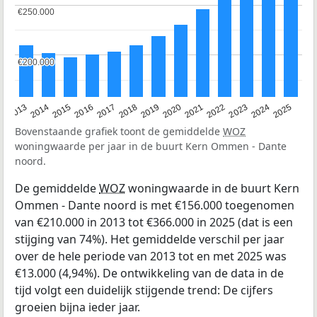
€250.000
€250.000
€200.000
€200.000
2015
2021
2014
2020
2013
2019
2025
2018
2024
2017
2023
2016
2022
Bovenstaande grafiek toont de gemiddelde
WOZ
woningwaarde per jaar in de buurt Kern Ommen - Dante
noord.
De gemiddelde
WOZ
woningwaarde in de buurt Kern
Ommen - Dante noord is met €156.000 toegenomen
van €210.000 in 2013 tot €366.000 in 2025 (dat is een
stijging van 74%). Het gemiddelde verschil per jaar
over de hele periode van 2013 tot en met 2025 was
€13.000 (4,94%). De ontwikkeling van de data in de
tijd volgt een duidelijk stijgende trend: De cijfers
groeien bijna ieder jaar.