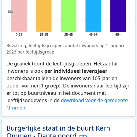
100
100
0-15
15-25
25-45
45-65
65+
Bevolking, leeftijdsgroepen: aantal inwoners op 1 januari
2026 per leeftijdsgroep.
De grafiek toont de leeftijdsgroepen. Het aantal
inwoners is ook
per individueel levensjaar
beschikbaar (alleen de inwoners van 105 jaar en
ouder vormen 1 groep). De inwoners naar leeftijd zijn
er tot op buurtniveau in het document met
leeftijdsgegevens in de
download voor de gemeente
Ommen
.
Burgerlijke staat in de buurt Kern
Ommen - Dante noord