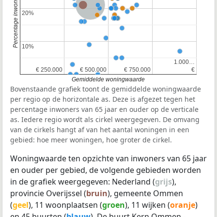
Nederland
20%
20%
10%
10%
1.000…
1.000…
€ 250.000
€ 250.000
€ 500.000
€ 500.000
€ 750.000
€ 750.000
€
€
Gemiddelde woningwaarde
Bovenstaande grafiek toont de gemiddelde woningwaarde
per regio op de horizontale as. Deze is afgezet tegen het
percentage inwoners van 65 jaar en ouder op de verticale
as. Iedere regio wordt als cirkel weergegeven. De omvang
van de cirkels hangt af van het aantal woningen in een
gebied: hoe meer woningen, hoe groter de cirkel.
Woningwaarde ten opzichte van inwoners van 65 jaar
en ouder per gebied, de volgende gebieden worden
in de grafiek weergegeven: Nederland (
grijs
),
provincie Overijssel (
bruin
), gemeente Ommen
(
geel
), 11 woonplaatsen (
groen
), 11 wijken (
oranje
)
en 45 buurten (
blauw
). De buurt Kern Ommen -