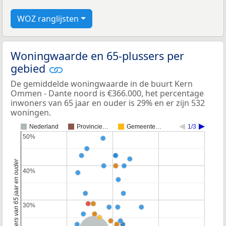
WOZ ranglijsten
Woningwaarde en 65-plussers per
gebied
De gemiddelde woningwaarde in de buurt Kern
Ommen - Dante noord is €366.000, het percentage
inwoners van 65 jaar en ouder is 29% en er zijn 532
woningen.
Nederland
Provincie…
Gemeente…
1/3
50%
50%
Percentage inwoners van 65 jaar en ouder
40%
40%
30%
30%