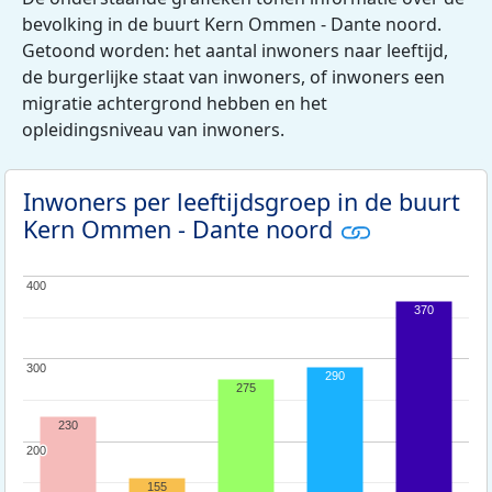
bevolking in de buurt Kern Ommen - Dante noord.
Getoond worden: het aantal inwoners naar leeftijd,
de burgerlijke staat van inwoners, of inwoners een
migratie achtergrond hebben en het
opleidingsniveau van inwoners.
Inwoners per leeftijdsgroep in de buurt
Kern Ommen - Dante noord
400
400
370
300
300
290
275
230
200
200
155