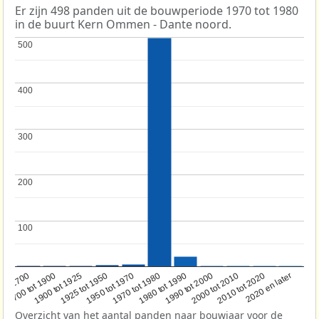
Er zijn 498 panden uit de bouwperiode 1970 tot 1980
in de buurt Kern Ommen - Dante noord.
500
500
400
400
300
300
200
200
100
100
1950 tot 1970
1990 tot 2000
1900 tot 1925
2020 en later
1970 tot 1980
oor 1700
2000 tot 2010
1925 tot 1950
1980 tot 1990
1700 tot 1900
2010 tot 2020
Overzicht van het aantal panden naar bouwjaar voor de