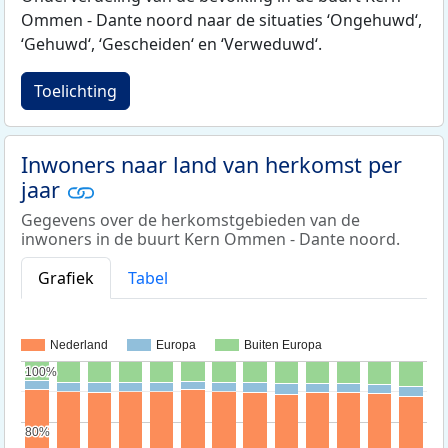
Ommen - Dante noord naar de situaties ‘Ongehuwd‘,
‘Gehuwd‘, ‘Gescheiden‘ en ‘Verweduwd‘.
Toelichting
Inwoners naar land van herkomst per
jaar
Gegevens over de herkomstgebieden van de
inwoners in de buurt Kern Ommen - Dante noord.
Grafiek
Tabel
Nederland
Europa
Buiten Europa
100%
100%
80%
80%