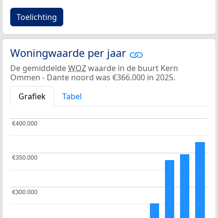
Toelichting
Woningwaarde per jaar
De gemiddelde
WOZ
waarde in de buurt Kern
Ommen - Dante noord was €366.000 in 2025.
Grafiek
Tabel
€400.000
€400.000
€350.000
€350.000
€300.000
€300.000