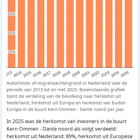
60%
60%
40%
40%
20%
20%
2015
2014
2021
2013
2020
2019
2018
2025
2017
2024
2023
2016
2022
Autochtoon of migratieachtergrond in Nederland voor de
periode van 2013 tot en met 2025: Bovenstaande grafiek
toont de verdeling van de bevolking naar herkomst uit
Nederland, herkomst uit Europa en herkomst van buiten
Europa in de buurt Kern Ommen - Dante noord per jaar.
In 2025 was de herkomst van inwoners in de buurt
Kern Ommen - Dante noord als volgt verdeeld:
herkomst uit Nederland: 89%, herkomst uit Europese