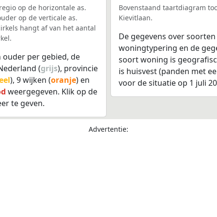
egio op de horizontale as.
Bovenstaand taartdiagram too
uder op de verticale as.
Kievitlaan.
rkels hangt af van het aantal
De gegevens over soorten
kel.
woningtypering en de gegev
 ouder per gebied, de
soort woning is geografis
Nederland (
grijs
), provincie
is huisvest (panden met e
eel
), 9 wijken (
oranje
) en
voor de situatie op 1 juli 2
od
weergegeven. Klik op de
er te geven.
Advertentie: