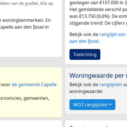
gestegen van €157.000 in 2
dden van de grafiek. Klik op
Het gemiddelde verschil pe
was €13.750 (6,6%). De ontw
 de woningkenmerken. En
stijgende trend: De cijfers 
elle aan den IJssel in
Bekijk ook de
ranglijst va
aan den IJssel
.
Toelichting
Woningwaarde per 
n voor
de gemeente Capelle
Bekijk ook de
ranglijsten
va
woningwaarde:
 provincies, gemeenten,
WOZ ranglijsten