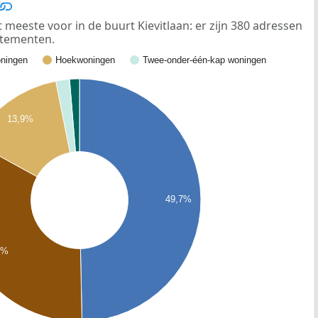
eeste voor in de buurt Kievitlaan: er zijn 380 adressen
rtementen.
ningen
Hoekwoningen
Twee-onder-één-kap woningen
13,9%
49,7%
3%