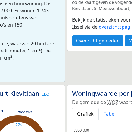
op de kaart geven de volgende
t is een huurwoning. De
Kievitlaan, 5: Meeuwenbuurt, 
2.000. Er wonen 1.743
5 huishoudens van
Bekijk de statistieken voo
o’s en 150
IJssel via de
overzichtspagi
Overzicht gebieden
M
ctare, waarvan 20 hectare
2
te kilometer, 1 km
). De
2
er km
.
rt Kievitlaan
Woningwaarde per 
De gemiddelde
WOZ
waarde
Grafiek
Tabel
€350.000
€350.000