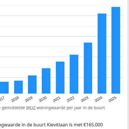
2023
2020
2025
017
2022
2019
2024
2021
2018
de gemiddelde
WOZ
woningwaarde per jaar in de buurt
gwaarde in de buurt Kievitlaan is met €165.000