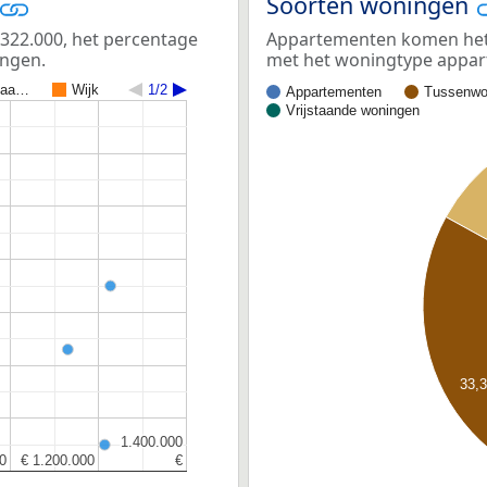
Soorten woningen
€322.000, het percentage
Appartementen komen het m
ingen.
met het woningtype appa
 aa…
Wijk
1/2
Appartementen
Tussenwo
Vrijstaande woningen
33,
1.400.000
1.400.000
0
0
€ 1.200.000
€ 1.200.000
€
€