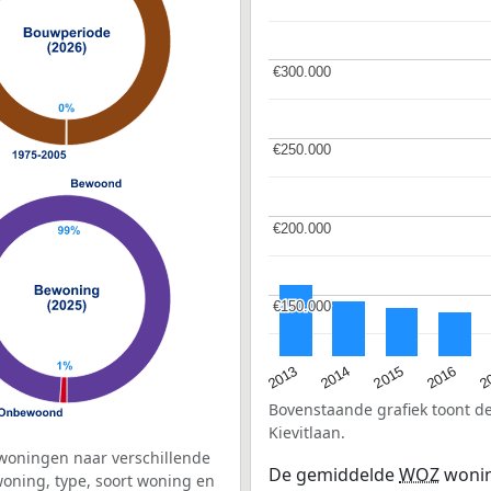
€300.000
€300.000
€250.000
€250.000
€200.000
€200.000
€150.000
€150.000
2015
2
2014
2016
2013
Bovenstaande grafiek toont 
Kievitlaan.
woningen naar verschillende
De gemiddelde
WOZ
wonin
ning, type, soort woning en