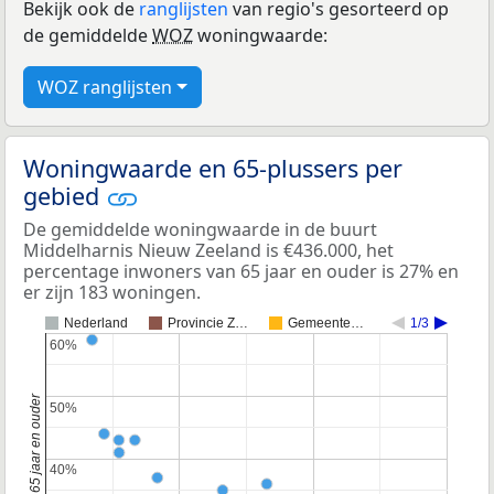
Bekijk ook de
ranglijsten
van regio's gesorteerd op
de gemiddelde
WOZ
woningwaarde:
WOZ ranglijsten
Woningwaarde en 65-plussers per
gebied
De gemiddelde woningwaarde in de buurt
Middelharnis Nieuw Zeeland is €436.000, het
percentage inwoners van 65 jaar en ouder is 27% en
er zijn 183 woningen.
Nederland
Provincie Z…
Gemeente…
1/3
60%
60%
50%
50%
40%
40%