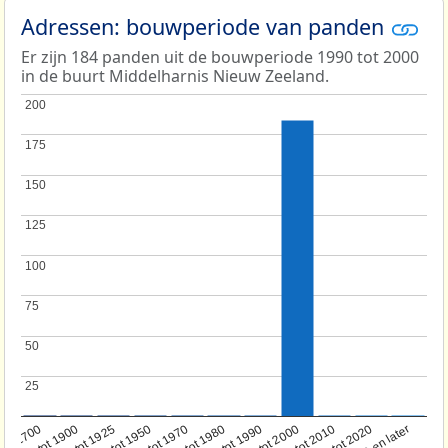
Adressen: bouwperiode van panden
Er zijn 184 panden uit de bouwperiode 1990 tot 2000
in de buurt Middelharnis Nieuw Zeeland.
200
200
175
175
150
150
125
125
100
100
75
75
50
50
25
25
1950 tot 1970
1990 tot 2000
1900 tot 1925
2020 en later
1970 tot 1980
oor 1700
2000 tot 2010
1925 tot 1950
1980 tot 1990
1700 tot 1900
2010 tot 2020