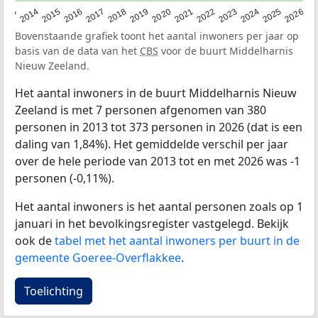
2022
2015
2021
2014
2020
2013
2026
2019
2025
2018
2024
2017
2023
2016
Bovenstaande grafiek toont het aantal inwoners per jaar op
basis van de data van het
CBS
voor de buurt Middelharnis
Nieuw Zeeland.
Het aantal inwoners in de buurt Middelharnis Nieuw
Zeeland is met 7 personen afgenomen van 380
personen in 2013 tot 373 personen in 2026 (dat is een
daling van 1,84%). Het gemiddelde verschil per jaar
over de hele periode van 2013 tot en met 2026 was -1
personen (-0,11%).
Het aantal inwoners is het aantal personen zoals op 1
januari in het bevolkingsregister vastgelegd. Bekijk
ook de
tabel met het aantal inwoners per buurt in de
gemeente Goeree-Overflakkee
.
Toelichting