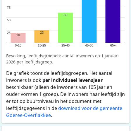
75
75
60
50
50
25
25
25
20
0-15
15-25
25-45
45-65
65+
Bevolking, leeftijdsgroepen: aantal inwoners op 1 januari
2026 per leeftijdsgroep.
De grafiek toont de leeftijdsgroepen. Het aantal
inwoners is ook
per individueel levensjaar
beschikbaar (alleen de inwoners van 105 jaar en
ouder vormen 1 groep). De inwoners naar leeftijd zijn
er tot op buurtniveau in het document met
leeftijdsgegevens in de
download voor de gemeente
Goeree-Overflakkee
.