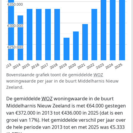
€350.000
€350.000
€300.000
€300.000
€250.000
€250.000
2015
2021
2014
2020
2013
2019
2025
2018
2024
2017
2023
2016
2022
Bovenstaande grafiek toont de gemiddelde
WOZ
woningwaarde per jaar in de buurt Middelharnis Nieuw
Zeeland.
De gemiddelde
WOZ
woningwaarde in de buurt
Middelharnis Nieuw Zeeland is met €64.000 gestegen
van €372.000 in 2013 tot €436.000 in 2025 (dat is een
groei van 17%). Het gemiddelde verschil per jaar over
de hele periode van 2013 tot en met 2025 was €5.333