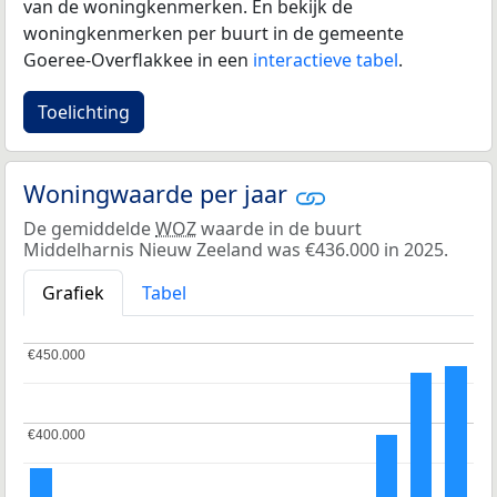
van de woningkenmerken. En bekijk de
woningkenmerken per buurt in de gemeente
Goeree-Overflakkee in een
interactieve tabel
.
Toelichting
Woningwaarde per jaar
De gemiddelde
WOZ
waarde in de buurt
Middelharnis Nieuw Zeeland was €436.000 in 2025.
Grafiek
Tabel
€450.000
€450.000
€400.000
€400.000