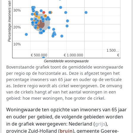
Percentage inwoners van 65 jaar en ouder
30%
30%
Nederland
Provincie Zuid-Holland
20%
20%
10%
10%
1.500…
1.500…
€ 500.000
€ 500.000
€ 1.000.000
€ 1.000.000
€
€
Gemiddelde woningwaarde
Bovenstaande grafiek toont de gemiddelde woningwaarde
per regio op de horizontale as. Deze is afgezet tegen het
percentage inwoners van 65 jaar en ouder op de verticale
as. Iedere regio wordt als cirkel weergegeven. De omvang
van de cirkels hangt af van het aantal woningen in een
gebied: hoe meer woningen, hoe groter de cirkel.
Woningwaarde ten opzichte van inwoners van 65 jaar
en ouder per gebied, de volgende gebieden worden
in de grafiek weergegeven: Nederland (
grijs
),
provincie Zuid-Holland (
bruin
), gemeente Goeree-