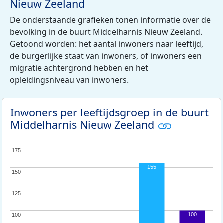
Nieuw Zeeland
De onderstaande grafieken tonen informatie over de
bevolking in de buurt Middelharnis Nieuw Zeeland.
Getoond worden: het aantal inwoners naar leeftijd,
de burgerlijke staat van inwoners, of inwoners een
migratie achtergrond hebben en het
opleidingsniveau van inwoners.
Inwoners per leeftijdsgroep in de buurt
Middelharnis Nieuw Zeeland
175
175
155
150
150
125
125
100
100
100