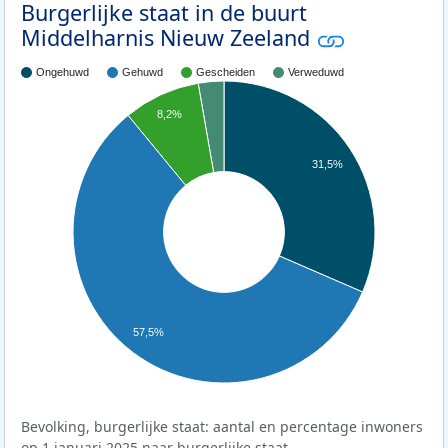
Burgerlijke staat in de buurt
Middelharnis Nieuw Zeeland
Ongehuwd
Gehuwd
Gescheiden
Verweduwd
8,2%
31,5%
57,5%
Bevolking, burgerlijke staat: aantal en percentage inwoners
op 1 januari 2025 naar burgerlijke staat.