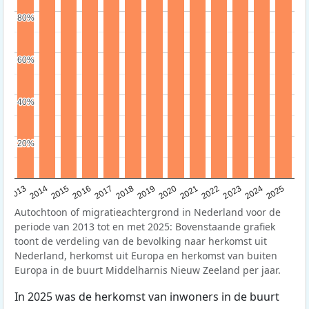
80%
80%
60%
60%
40%
40%
20%
20%
2015
2014
2021
2013
2020
2019
2018
2025
2017
2024
2023
2016
2022
Autochtoon of migratieachtergrond in Nederland voor de
periode van 2013 tot en met 2025: Bovenstaande grafiek
toont de verdeling van de bevolking naar herkomst uit
Nederland, herkomst uit Europa en herkomst van buiten
Europa in de buurt Middelharnis Nieuw Zeeland per jaar.
In 2025 was de herkomst van inwoners in de buurt