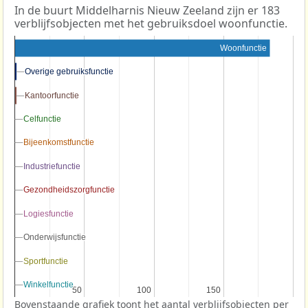
In de buurt Middelharnis Nieuw Zeeland zijn er 183
verblijfsobjecten met het gebruiksdoel woonfunctie.
Woonfunctie
Overige gebruiksfunctie
Overige gebruiksfunctie
Kantoorfunctie
Kantoorfunctie
Celfunctie
Celfunctie
Bijeenkomstfunctie
Bijeenkomstfunctie
Industriefunctie
Industriefunctie
Gezondheidszorgfunctie
Gezondheidszorgfunctie
Logiesfunctie
Logiesfunctie
Onderwijsfunctie
Onderwijsfunctie
Sportfunctie
Sportfunctie
Winkelfunctie
Winkelfunctie
50
50
100
100
150
150
Bovenstaande grafiek toont het aantal verblijfsobjecten per