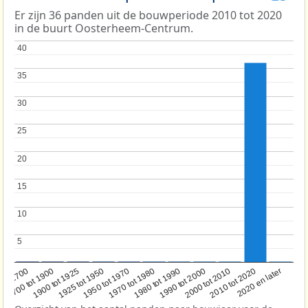
Er zijn 36 panden uit de bouwperiode 2010 tot 2020
in de buurt Oosterheem-Centrum.
40
40
35
35
30
30
25
25
20
20
15
15
10
10
5
5
1950 tot 1970
1990 tot 2000
1900 tot 1925
2020 en later
1970 tot 1980
oor 1700
2000 tot 2010
1925 tot 1950
1980 tot 1990
1700 tot 1900
2010 tot 2020