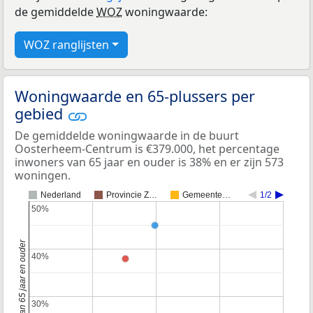
de gemiddelde
WOZ
woningwaarde:
WOZ ranglijsten
Woningwaarde en 65-plussers per
gebied
De gemiddelde woningwaarde in de buurt
Oosterheem-Centrum is €379.000, het percentage
inwoners van 65 jaar en ouder is 38% en er zijn 573
woningen.
Nederland
Provincie Z…
Gemeente…
1/2
50%
50%
40%
40%
30%
30%