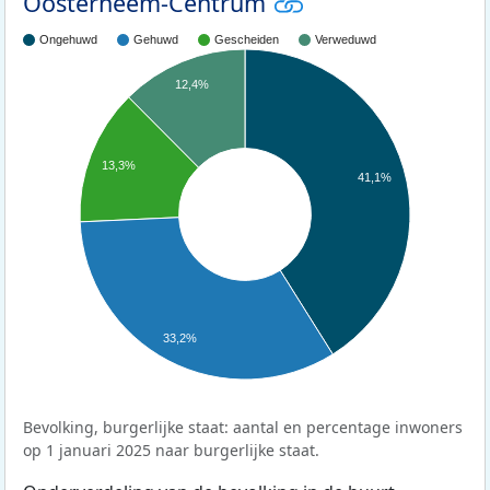
Oosterheem-Centrum
Ongehuwd
Gehuwd
Gescheiden
Verweduwd
12,4%
13,3%
41,1%
33,2%
Bevolking, burgerlijke staat: aantal en percentage inwoners
op 1 januari 2025 naar burgerlijke staat.