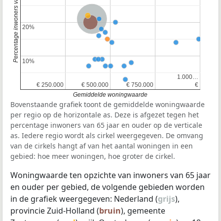
Percentage inwoners van 65 jaar en ouder
Nederland
Provincie Zuid-Holland
20%
20%
10%
10%
1.000…
1.000…
€ 250.000
€ 250.000
€ 500.000
€ 500.000
€ 750.000
€ 750.000
€
€
Gemiddelde woningwaarde
Bovenstaande grafiek toont de gemiddelde woningwaarde
per regio op de horizontale as. Deze is afgezet tegen het
percentage inwoners van 65 jaar en ouder op de verticale
as. Iedere regio wordt als cirkel weergegeven. De omvang
van de cirkels hangt af van het aantal woningen in een
gebied: hoe meer woningen, hoe groter de cirkel.
Woningwaarde ten opzichte van inwoners van 65 jaar
en ouder per gebied, de volgende gebieden worden
in de grafiek weergegeven: Nederland (
grijs
),
provincie Zuid-Holland (
bruin
), gemeente