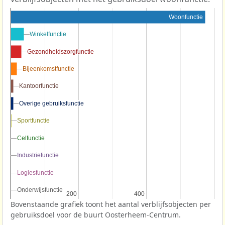
Woonfunctie
Winkelfunctie
Winkelfunctie
Gezondheidszorgfunctie
Gezondheidszorgfunctie
Bijeenkomstfunctie
Bijeenkomstfunctie
Kantoorfunctie
Kantoorfunctie
Overige gebruiksfunctie
Overige gebruiksfunctie
Sportfunctie
Sportfunctie
Celfunctie
Celfunctie
Industriefunctie
Industriefunctie
Logiesfunctie
Logiesfunctie
Onderwijsfunctie
Onderwijsfunctie
200
200
400
400
Bovenstaande grafiek toont het aantal verblijfsobjecten per
gebruiksdoel voor de buurt Oosterheem-Centrum.