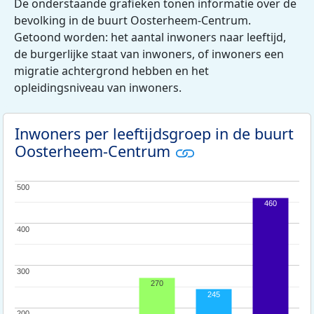
De onderstaande grafieken tonen informatie over de
bevolking in de buurt Oosterheem-Centrum.
Getoond worden: het aantal inwoners naar leeftijd,
de burgerlijke staat van inwoners, of inwoners een
migratie achtergrond hebben en het
opleidingsniveau van inwoners.
Inwoners per leeftijdsgroep in de buurt
Oosterheem-Centrum
500
500
460
400
400
300
300
270
245
200
200