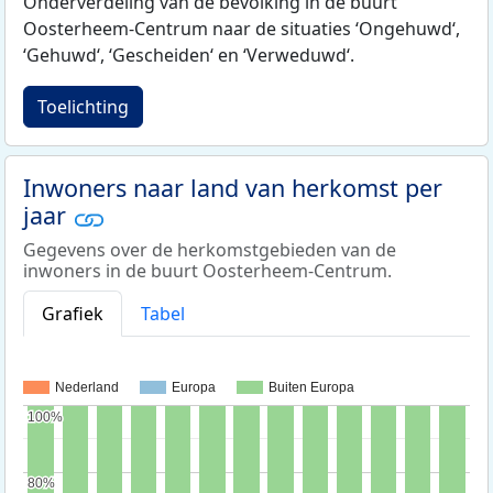
Onderverdeling van de bevolking in de buurt
Oosterheem-Centrum naar de situaties ‘Ongehuwd‘,
‘Gehuwd‘, ‘Gescheiden‘ en ‘Verweduwd‘.
Toelichting
Inwoners naar land van herkomst per
jaar
Gegevens over de herkomstgebieden van de
inwoners in de buurt Oosterheem-Centrum.
Grafiek
Tabel
Nederland
Europa
Buiten Europa
100%
100%
80%
80%