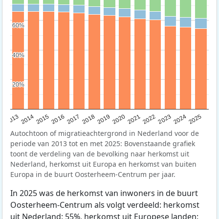
60%
60%
40%
40%
20%
20%
2015
2014
2021
2013
2020
2019
2018
2025
2017
2024
2023
2016
2022
Autochtoon of migratieachtergrond in Nederland voor de
periode van 2013 tot en met 2025: Bovenstaande grafiek
toont de verdeling van de bevolking naar herkomst uit
Nederland, herkomst uit Europa en herkomst van buiten
Europa in de buurt Oosterheem-Centrum per jaar.
In 2025 was de herkomst van inwoners in de buurt
Oosterheem-Centrum als volgt verdeeld: herkomst
uit Nederland: 55%, herkomst uit Europese landen: