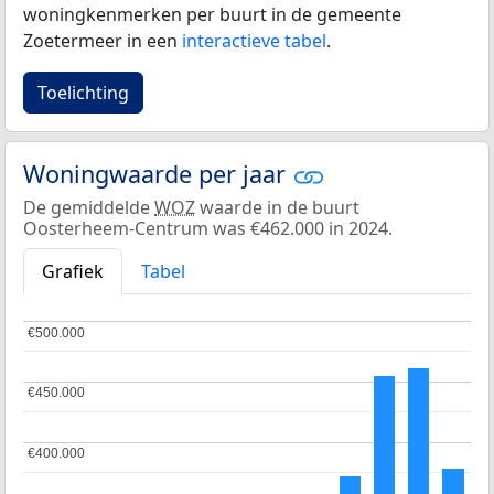
woningkenmerken per buurt in de gemeente
Zoetermeer in een
interactieve tabel
.
Toelichting
Woningwaarde per jaar
De gemiddelde
WOZ
waarde in de buurt
Oosterheem-Centrum was €462.000 in 2024.
Grafiek
Tabel
€500.000
€500.000
€450.000
€450.000
€400.000
€400.000