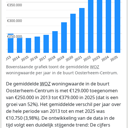
€350.000
€350.000
€300.000
€300.000
€250.000
€250.000
2015
2021
2014
2020
2013
2019
2025
2018
2024
2017
2023
2016
2022
Bovenstaande grafiek toont de gemiddelde
WOZ
woningwaarde per jaar in de buurt Oosterheem-Centrum.
De gemiddelde
WOZ
woningwaarde in de buurt
Oosterheem-Centrum is met €129.000 toegenomen
van €250.000 in 2013 tot €379.000 in 2025 (dat is een
groei van 52%). Het gemiddelde verschil per jaar over
de hele periode van 2013 tot en met 2025 was
€10.750 (3,98%). De ontwikkeling van de data in de
tijd volgt een duidelijk stijgende trend: De cijfers