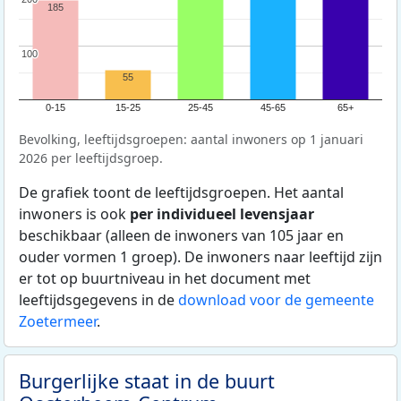
185
100
100
55
0-15
15-25
25-45
45-65
65+
Bevolking, leeftijdsgroepen: aantal inwoners op 1 januari
2026 per leeftijdsgroep.
De grafiek toont de leeftijdsgroepen. Het aantal
inwoners is ook
per individueel levensjaar
beschikbaar (alleen de inwoners van 105 jaar en
ouder vormen 1 groep). De inwoners naar leeftijd zijn
er tot op buurtniveau in het document met
leeftijdsgegevens in de
download voor de gemeente
Zoetermeer
.
Burgerlijke staat in de buurt