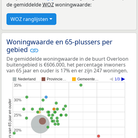
de gemiddelde
WOZ
woningwaarde:
WOZ ranglijsten
Woningwaarde en 65-plussers per
gebied
De gemiddelde woningwaarde in de buurt Overloon
buitengebied is €606.000, het percentage inwoners
van 65 jaar en ouder is 17% en er zijn 247 woningen.
Nederland
Provincie…
Gemeente…
1/3
35%
35%
30%
30%
Percentage inwoners van 65 jaar en ouder
25%
25%
Provincie Noord-Brabant
Nederland
20%
20%