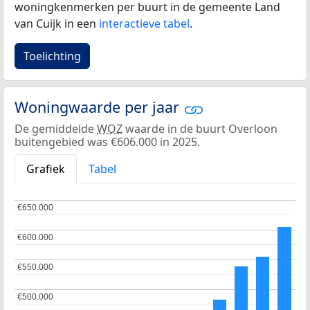
woningkenmerken per buurt in de gemeente Land
van Cuijk in een
interactieve tabel
.
Toelichting
Woningwaarde per jaar
De gemiddelde
WOZ
waarde in de buurt Overloon
buitengebied was €606.000 in 2025.
Grafiek
Tabel
€650.000
€650.000
€600.000
€600.000
€550.000
€550.000
€500.000
€500.000