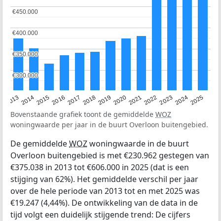
€450.000
€450.000
€400.000
€400.000
€350.000
€350.000
€300.000
€300.000
2015
2021
2014
2020
2013
2019
2025
2018
2024
2017
2023
2016
2022
Bovenstaande grafiek toont de gemiddelde
WOZ
woningwaarde per jaar in de buurt Overloon buitengebied.
De gemiddelde
WOZ
woningwaarde in de buurt
Overloon buitengebied is met €230.962 gestegen van
€375.038 in 2013 tot €606.000 in 2025 (dat is een
stijging van 62%). Het gemiddelde verschil per jaar
over de hele periode van 2013 tot en met 2025 was
€19.247 (4,44%). De ontwikkeling van de data in de
tijd volgt een duidelijk stijgende trend: De cijfers