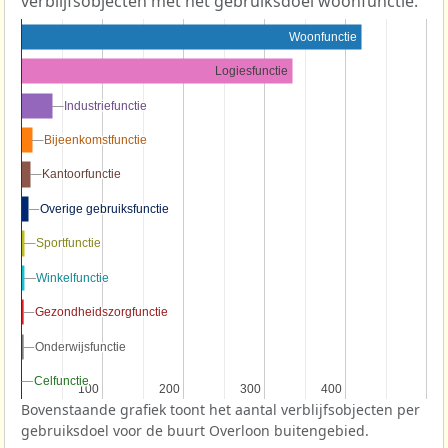
verblijfsobjecten met het gebruiksdoel woonfunctie.
Woonfunctie
Logiesfunctie
Industriefunctie
Industriefunctie
Bijeenkomstfunctie
Bijeenkomstfunctie
Kantoorfunctie
Kantoorfunctie
Overige gebruiksfunctie
Overige gebruiksfunctie
Sportfunctie
Sportfunctie
Winkelfunctie
Winkelfunctie
Gezondheidszorgfunctie
Gezondheidszorgfunctie
Onderwijsfunctie
Onderwijsfunctie
Celfunctie
Celfunctie
100
100
200
200
300
300
400
400
Bovenstaande grafiek toont het aantal verblijfsobjecten per
gebruiksdoel voor de buurt Overloon buitengebied.