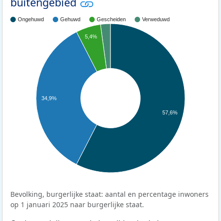
buitengebied
Ongehuwd
Gehuwd
Gescheiden
Verweduwd
5,4%
34,9%
57,6%
Bevolking, burgerlijke staat: aantal en percentage inwoners
op 1 januari 2025 naar burgerlijke staat.