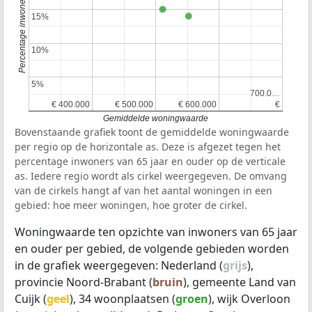
15%
15%
10%
10%
5%
5%
700.0…
700.0…
€ 400.000
€ 400.000
€ 500.000
€ 500.000
€ 600.000
€ 600.000
€
€
Gemiddelde woningwaarde
Bovenstaande grafiek toont de gemiddelde woningwaarde
per regio op de horizontale as. Deze is afgezet tegen het
percentage inwoners van 65 jaar en ouder op de verticale
as. Iedere regio wordt als cirkel weergegeven. De omvang
van de cirkels hangt af van het aantal woningen in een
gebied: hoe meer woningen, hoe groter de cirkel.
Woningwaarde ten opzichte van inwoners van 65 jaar
en ouder per gebied, de volgende gebieden worden
in de grafiek weergegeven: Nederland (
grijs
),
provincie Noord-Brabant (
bruin
), gemeente Land van
Cuijk (
geel
), 34 woonplaatsen (
groen
), wijk Overloon