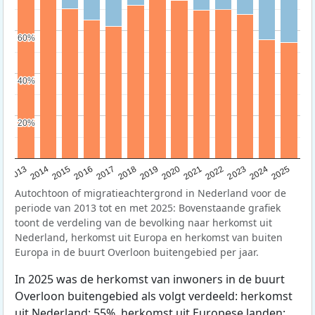
60%
60%
40%
40%
20%
20%
2015
2014
2021
2013
2020
2019
2018
2025
2017
2024
2023
2016
2022
Autochtoon of migratieachtergrond in Nederland voor de
periode van 2013 tot en met 2025: Bovenstaande grafiek
toont de verdeling van de bevolking naar herkomst uit
Nederland, herkomst uit Europa en herkomst van buiten
Europa in de buurt Overloon buitengebied per jaar.
In 2025 was de herkomst van inwoners in de buurt
Overloon buitengebied als volgt verdeeld: herkomst
uit Nederland: 55%, herkomst uit Europese landen: