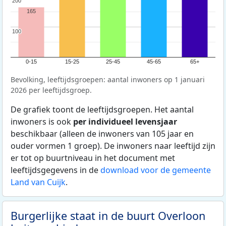
200
200
165
100
100
0-15
15-25
25-45
45-65
65+
Bevolking, leeftijdsgroepen: aantal inwoners op 1 januari
2026 per leeftijdsgroep.
De grafiek toont de leeftijdsgroepen. Het aantal
inwoners is ook
per individueel levensjaar
beschikbaar (alleen de inwoners van 105 jaar en
ouder vormen 1 groep). De inwoners naar leeftijd zijn
er tot op buurtniveau in het document met
leeftijdsgegevens in de
download voor de gemeente
Land van Cuijk
.
Burgerlijke staat in de buurt Overloon