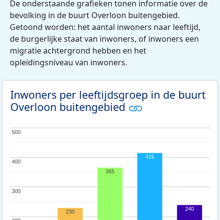
De onderstaande grafieken tonen informatie over de
bevolking in de buurt Overloon buitengebied.
Getoond worden: het aantal inwoners naar leeftijd,
de burgerlijke staat van inwoners, of inwoners een
migratie achtergrond hebben en het
opleidingsniveau van inwoners.
Inwoners per leeftijdsgroep in de buurt
Overloon buitengebied
500
500
415
400
400
365
300
300
240
230