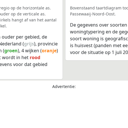
egio op de horizontale as.
Bovenstaand taartdiagram too
uder op de verticale as.
Passewaaij-Noord-Oost.
rkels hangt af van het aantal
De gegevens over soorten
kel.
woningtypering en de gegev
 ouder per gebied, de
soort woning is geografis
Nederland (
grijs
), provincie
is huisvest (panden met e
 (
groen
), 4 wijken (
oranje
)
voor de situatie op 1 juli 2
t wordt in het
rood
evens voor dat gebied
Advertentie: