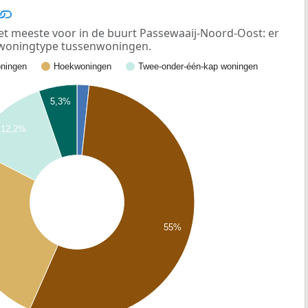
 meeste voor in de buurt Passewaaij-Noord-Oost: er
t woningtype tussenwoningen.
ningen
Hoekwoningen
Twee-onder-één-kap woningen
5,3%
12,2%
55%
%