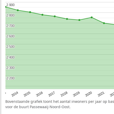
2.900
2.900
2.800
2.800
2.700
2.700
2.600
2.600
2.500
2.500
2.400
2.400
2.300
2.300
2.200
2.200
2017
20
2014
2019
2016
2021
2013
2018
2015
2020
Bovenstaande grafiek toont het aantal inwoners per jaar op ba
voor de buurt Passewaaij-Noord-Oost.