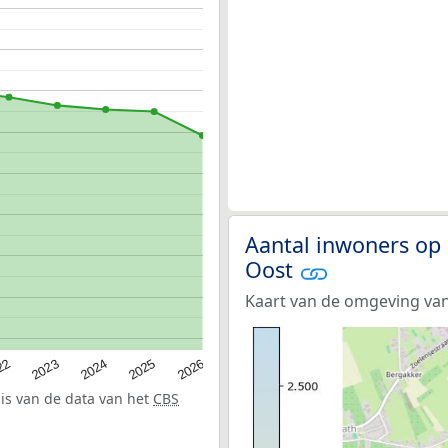
Aantal inwoners op 
Oost
Kaart van de omgeving va
22
2024
2026
2023
2025
sis van de data van het
CBS