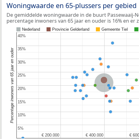
Woningwaarde en 65-plussers per gebied
De gemiddelde woningwaarde in de buurt Passewaaij-No
percentage inwoners van 65 jaar en ouder is 16% en er 
Nederland
Provincie Gelderland
Gemeente Tiel
40%
40%
35%
35%
Percentage inwoners van 65 jaar en ouder
30%
30%
25%
25%
Provincie Gelderland
Nederland
20%
20%
15%
15%
10%
10%
5%
5%
€ 200.000
€ 200.000
€ 400.000
€ 400.000
€ 60
€ 60