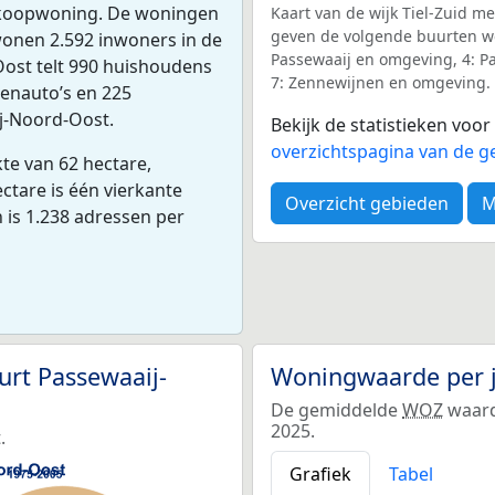
n koopwoning. De woningen
Kaart van de wijk Tiel-Zuid me
geven de volgende buurten we
onen 2.592 inwoners in de
Passewaaij en omgeving, 4: Pa
ost telt 990 huishoudens
7: Zennewijnen en omgeving.
nenauto’s en 225
ij-Noord-Oost.
Bekijk de statistieken voo
overzichtspagina van de ge
te van 62 hectare,
ctare is één vierkante
Overzicht gebieden
M
 is 1.238 adressen per
rt Passewaaij-
Woningwaarde per 
De gemiddelde
WOZ
waard
2025.
.
Grafiek
Tabel