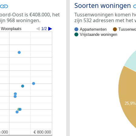
Soorten woningen
ord-Oost is €408.000, het
Tussenwoningen komen het
zijn 968 woningen.
zijn 532 adressen met he
Woonplaats
1/2
Appartementen
Tussenwo
Vrijstaande woningen
25,9
0.000
0.000
€ 800.000
€ 800.000