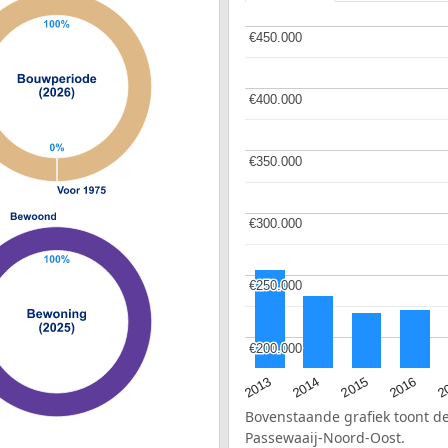
€450.000
€450.000
€400.000
€400.000
€350.000
€350.000
€300.000
€300.000
€250.000
€250.000
€200.000
€200.000
2015
2
2014
2016
2013
Bovenstaande grafiek toont 
Passewaaij-Noord-Oost.