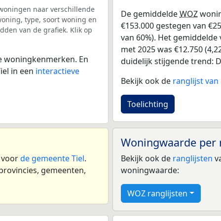
woningen naar verschillende
De gemiddelde
WOZ
wonin
ning, type, soort woning en
€153.000 gestegen van €255
dden van de grafiek. Klik op
van 60%). Het gemiddelde v
met 2025 was €12.750 (4,22
 de woningkenmerken. En
duidelijk stijgende trend: D
el in een
interactieve
Bekijk ook de
ranglijst va
Toelichting
Woningwaarde per 
n voor
de gemeente Tiel
.
Bekijk ook de
ranglijsten
va
 provincies, gemeenten,
woningwaarde:
WOZ ranglijsten