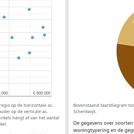
0.000
0.000
€ 800.000
€ 800.000
egio op de horizontale as.
Bovenstaand taartdiagram too
uder op de verticale as.
Schenkwijk.
rkels hangt af van het aantal
De gegevens over soorten
kel.
woningtypering en de gegev