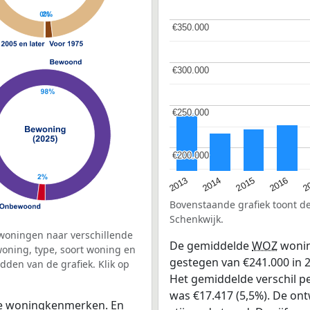
€350.000
€350.000
€300.000
€300.000
€250.000
€250.000
€200.000
€200.000
2015
2
2014
2016
2013
Bovenstaande grafiek toont 
Schenkwijk.
woningen naar verschillende
De gemiddelde
WOZ
wonin
ning, type, soort woning en
gestegen van €241.000 in 2
dden van de grafiek. Klik op
Het gemiddelde verschil pe
was €17.417 (5,5%). De ontw
 de woningkenmerken. En