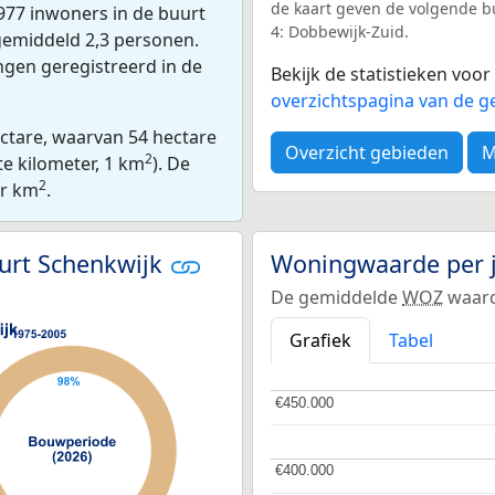
de kaart geven de volgende bu
977 inwoners in de buurt
4: Dobbewijk-Zuid.
gemiddeld 2,3 personen.
ngen geregistreerd in de
Bekijk de statistieken voo
overzichtspagina van de g
ectare, waarvan 54 hectare
Overzicht gebieden
M
2
te kilometer, 1 km
). De
2
er km
.
urt Schenkwijk
Woningwaarde per 
De gemiddelde
WOZ
waard
Grafiek
Tabel
€450.000
€450.000
€400.000
€400.000