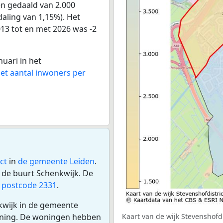
en gedaald van 2.000
daling van 1,15%). Het
013 tot en met 2026 was -2
nuari in het
het aantal inwoners per
ct
in
de gemeente Leiden
.
 de buurt Schenkwijk. De
s
postcode 2331
.
kwijk in de gemeente
oning. De woningen hebben
Kaart van de wijk Stevenshofdi