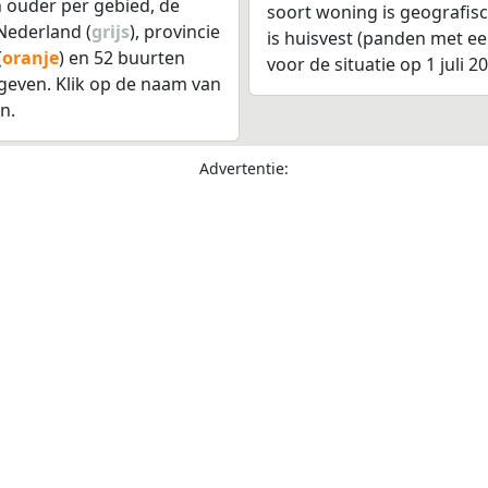
 ouder per gebied, de
soort woning is geografis
Nederland (
grijs
), provincie
is huisvest (panden met e
(
oranje
) en 52 buurten
voor de situatie op 1 juli 2
even. Klik op de naam van
n.
Advertentie: