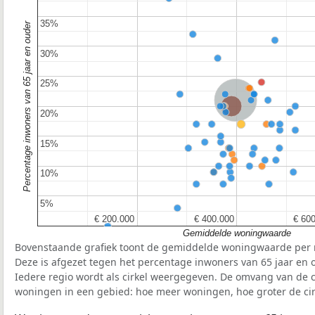
35%
35%
Percentage inwoners van 65 jaar en ouder
30%
30%
25%
25%
Nederland
Provincie Zuid-Holland
20%
20%
15%
15%
10%
10%
5%
5%
€ 200.000
€ 200.000
€ 400.000
€ 400.000
€ 60
€ 60
Gemiddelde woningwaarde
Bovenstaande grafiek toont de gemiddelde woningwaarde per r
Deze is afgezet tegen het percentage inwoners van 65 jaar en o
Iedere regio wordt als cirkel weergegeven. De omvang van de ci
woningen in een gebied: hoe meer woningen, hoe groter de cir