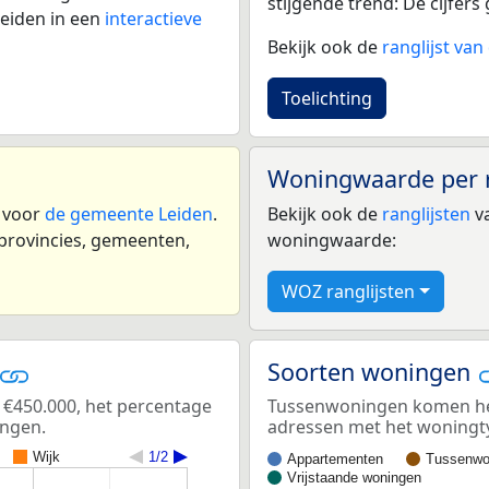
stijgende trend: De cijfers 
eiden in een
interactieve
Bekijk ook de
ranglijst va
Toelichting
Woningwaarde per 
n voor
de gemeente Leiden
.
Bekijk ook de
ranglijsten
va
 provincies, gemeenten,
woningwaarde:
WOZ ranglijsten
Soorten woningen
 €450.000, het percentage
Tussenwoningen komen het 
ingen.
adressen met het woningt
Wijk
1/2
Appartementen
Tussenwo
Vrijstaande woningen