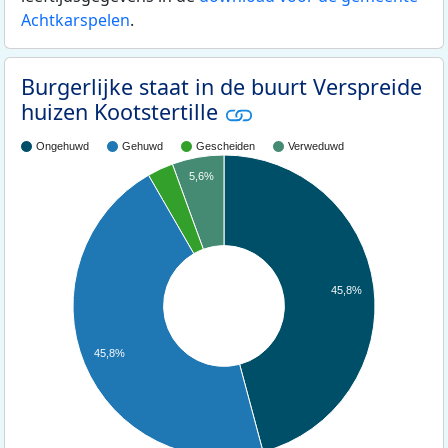
Achtkarspelen
.
Burgerlijke staat in de buurt Verspreide
huizen Kootstertille
Ongehuwd
Gehuwd
Gescheiden
Verweduwd
5,6%
45,8%
45,8%