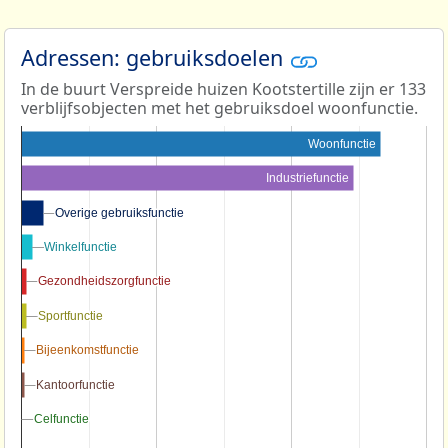
Adressen: gebruiksdoelen
In de buurt Verspreide huizen Kootstertille zijn er 133
verblijfsobjecten met het gebruiksdoel woonfunctie.
Woonfunctie
Industriefunctie
Overige gebruiksfunctie
Overige gebruiksfunctie
Winkelfunctie
Winkelfunctie
Gezondheidszorgfunctie
Gezondheidszorgfunctie
Sportfunctie
Sportfunctie
Bijeenkomstfunctie
Bijeenkomstfunctie
Kantoorfunctie
Kantoorfunctie
Celfunctie
Celfunctie