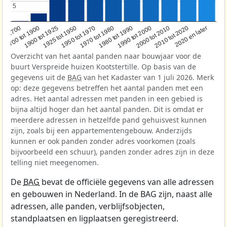
5
5
1950 tot 1970
1990 tot 2000
1900 tot 1925
2020 en later
1970 tot 1980
oor 1700
2000 tot 2010
1925 tot 1950
1980 tot 1990
1700 tot 1900
2010 tot 2020
Overzicht van het aantal panden naar bouwjaar voor de
buurt Verspreide huizen Kootstertille. Op basis van de
gegevens uit de
BAG
van het Kadaster van 1 juli 2026. Merk
op: deze gegevens betreffen het aantal panden met een
adres. Het aantal adressen met panden in een gebied is
bijna altijd hoger dan het aantal panden. Dit is omdat er
meerdere adressen in hetzelfde pand gehuisvest kunnen
zijn, zoals bij een appartementengebouw. Anderzijds
kunnen er ook panden zonder adres voorkomen (zoals
bijvoorbeeld een schuur), panden zonder adres zijn in deze
telling niet meegenomen.
De
BAG
bevat de officiële gegevens van alle adressen
en gebouwen in Nederland. In de BAG zijn, naast alle
adressen, alle panden, verblijfsobjecten,
standplaatsen en ligplaatsen geregistreerd.