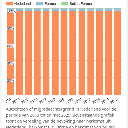
Nederland
Europa
Buiten Europa
100%
100%
80%
80%
60%
60%
40%
40%
20%
20%
2015
2014
2021
2013
2020
2019
2018
2025
2017
2024
2023
2016
2022
Autochtoon of migratieachtergrond in Nederland voor de
periode van 2013 tot en met 2025: Bovenstaande grafiek
toont de verdeling van de bevolking naar herkomst uit
Nederland, herkomst uit Europa en herkomst van buiten