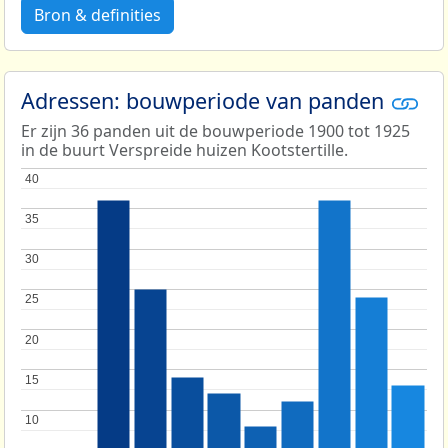
Bron & definities
Adressen: bouwperiode van panden
Er zijn 36 panden uit de bouwperiode 1900 tot 1925
in de buurt Verspreide huizen Kootstertille.
40
40
35
35
30
30
25
25
20
20
15
15
10
10