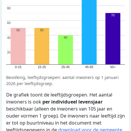
80
80
70
60
60
50
50
40
40
40
20
20
0-15
15-25
25-45
45-65
65+
Bevolking, leeftijdsgroepen: aantal inwoners op 1 januari
2026 per leeftijdsgroep.
De grafiek toont de leeftijdsgroepen. Het aantal
inwoners is ook
per individueel levensjaar
beschikbaar (alleen de inwoners van 105 jaar en
ouder vormen 1 groep). De inwoners naar leeftijd zijn
er tot op buurtniveau in het document met
leeftijdsgegevens in de
download voor de gemeente