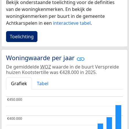
Bekijk onderstaande toelichting voor de definities
van de woningkenmerken. En bekijk de
woningkenmerken per buurt in de gemeente
Achtkarspelen in een
interactieve tabel
.
Toelichting
Woningwaarde per jaar
De gemiddelde
WOZ
waarde in de buurt Verspreide
huizen Kootstertille was €428.000 in 2025.
Grafiek
Tabel
€450.000
€450.000
€400.000
€400.000