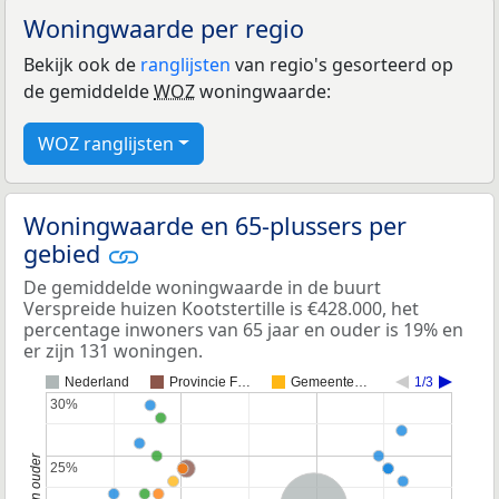
Woningwaarde per regio
Bekijk ook de
ranglijsten
van regio's gesorteerd op
de gemiddelde
WOZ
woningwaarde:
WOZ ranglijsten
Woningwaarde en 65-plussers per
gebied
De gemiddelde woningwaarde in de buurt
Verspreide huizen Kootstertille is €428.000, het
percentage inwoners van 65 jaar en ouder is 19% en
er zijn 131 woningen.
Nederland
Provincie F…
Gemeente…
1/3
30%
30%
25%
25%