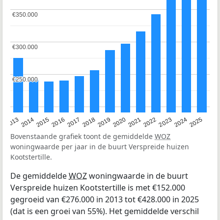
€350.000
€350.000
€300.000
€300.000
€250.000
€250.000
2015
2021
2014
2020
2013
2019
2025
2018
2024
2017
2023
2016
2022
Bovenstaande grafiek toont de gemiddelde
WOZ
woningwaarde per jaar in de buurt Verspreide huizen
Kootstertille.
De gemiddelde
WOZ
woningwaarde in de buurt
Verspreide huizen Kootstertille is met €152.000
gegroeid van €276.000 in 2013 tot €428.000 in 2025
(dat is een groei van 55%). Het gemiddelde verschil