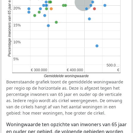
Percentage inwoners van 65 jaar en ouder
Nederland
20%
20%
15%
15%
10%
10%
5%
5%
500.0…
500.0…
€ 300.000
€ 300.000
€ 400.000
€ 400.000
€
€
Gemiddelde woningwaarde
Bovenstaande grafiek toont de gemiddelde woningwaarde
per regio op de horizontale as. Deze is afgezet tegen het
percentage inwoners van 65 jaar en ouder op de verticale
as. Iedere regio wordt als cirkel weergegeven. De omvang
van de cirkels hangt af van het aantal woningen in een
gebied: hoe meer woningen, hoe groter de cirkel.
Woningwaarde ten opzichte van inwoners van 65 jaar
en ouder per gebied, de volgende gebieden worden