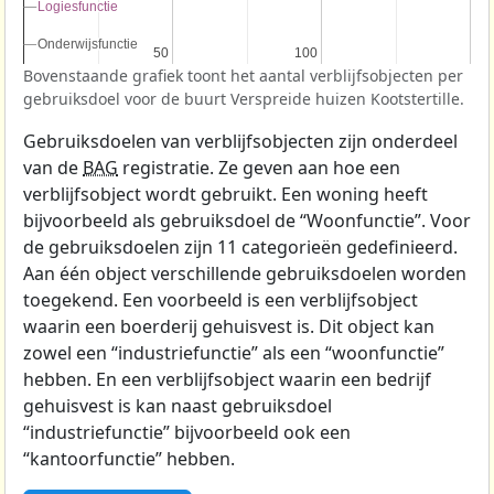
Logiesfunctie
Logiesfunctie
Onderwijsfunctie
Onderwijsfunctie
50
50
100
100
Bovenstaande grafiek toont het aantal verblijfsobjecten per
gebruiksdoel voor de buurt Verspreide huizen Kootstertille.
Gebruiksdoelen van verblijfsobjecten zijn onderdeel
van de
BAG
registratie. Ze geven aan hoe een
verblijfsobject wordt gebruikt. Een woning heeft
bijvoorbeeld als gebruiksdoel de “Woonfunctie”. Voor
de gebruiksdoelen zijn 11 categorieën gedefinieerd.
Aan één object verschillende gebruiksdoelen worden
toegekend. Een voorbeeld is een verblijfsobject
waarin een boerderij gehuisvest is. Dit object kan
zowel een “industriefunctie” als een “woonfunctie”
hebben. En een verblijfsobject waarin een bedrijf
gehuisvest is kan naast gebruiksdoel
“industriefunctie” bijvoorbeeld ook een
“kantoorfunctie” hebben.