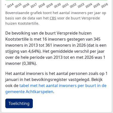
2022
2015
2021
2014
2020
2013
2026
2019
2025
2018
2024
2017
2023
2016
Bovenstaande grafiek toont het aantal inwoners per jaar op
basis van de data van het
CBS
voor de buurt Verspreide
huizen Kootstertille.
De bevolking van de buurt Verspreide huizen
Kootstertille is met 16 inwoners gestegen van 345
inwoners in 2013 tot 361 inwoners in 2026 (dat is een
stijging van 4,64%). Het gemiddelde verschil per jaar
over de hele periode van 2013 tot en met 2026 was 1
inwoner (0,38%).
Het aantal inwoners is het aantal personen zoals op 1
januari in het bevolkingsregister vastgelegd. Bekijk
ook de
tabel met het aantal inwoners per buurt in de
gemeente Achtkarspelen
.
Toelichting