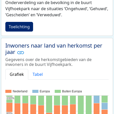
Onderverdeling van de bevolking in de buurt
Vijfhoekpark naar de situaties ‘Ongehuwd‘, ‘Gehuwd‘,
‘Gescheiden‘ en ‘Verweduwd‘.
Toelichting
Inwoners naar land van herkomst per
jaar
Gegevens over de herkomstgebieden van de
inwoners in de buurt Vijfhoekpark.
Grafiek
Tabel
Nederland
Europa
Buiten Europa
100%
100%
80%
80%