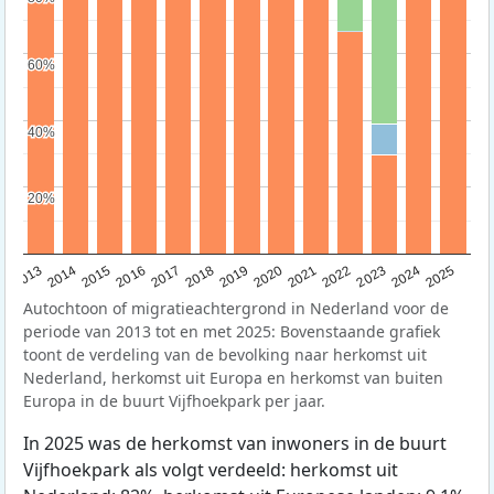
60%
60%
40%
40%
20%
20%
2015
2014
2021
2013
2020
2019
2018
2025
2017
2024
2023
2016
2022
Autochtoon of migratieachtergrond in Nederland voor de
periode van 2013 tot en met 2025: Bovenstaande grafiek
toont de verdeling van de bevolking naar herkomst uit
Nederland, herkomst uit Europa en herkomst van buiten
Europa in de buurt Vijfhoekpark per jaar.
In 2025 was de herkomst van inwoners in de buurt
Vijfhoekpark als volgt verdeeld: herkomst uit