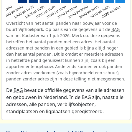
1950 tot 1970
1990 tot 2000
1900 tot 1925
2020 en later
1970 tot 1980
oor 1700
2000 tot 2010
1925 tot 1950
1980 tot 1990
1700 tot 1900
2010 tot 2020
Overzicht van het aantal panden naar bouwjaar voor de
buurt Vijfhoekpark. Op basis van de gegevens uit de
BAG
van het Kadaster van 1 juli 2026. Merk op: deze gegevens
betreffen het aantal panden met een adres. Het aantal
adressen met panden in een gebied is bijna altijd hoger
dan het aantal panden. Dit is omdat er meerdere adressen
in hetzelfde pand gehuisvest kunnen zijn, zoals bij een
appartementengebouw. Anderzijds kunnen er ook panden
zonder adres voorkomen (zoals bijvoorbeeld een schuur),
panden zonder adres zijn in deze telling niet meegenomen.
De
BAG
bevat de officiële gegevens van alle adressen
en gebouwen in Nederland. In de BAG zijn, naast alle
adressen, alle panden, verblijfsobjecten,
standplaatsen en ligplaatsen geregistreerd.