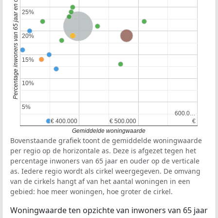
Percentage inwoners van 65 jaar en ouder
25%
25%
Nederland
Provincie Noord-Holland
20%
20%
15%
15%
10%
10%
5%
5%
600.0…
600.0…
€ 400.000
€ 400.000
€ 500.000
€ 500.000
€
€
Gemiddelde woningwaarde
Bovenstaande grafiek toont de gemiddelde woningwaarde
per regio op de horizontale as. Deze is afgezet tegen het
percentage inwoners van 65 jaar en ouder op de verticale
as. Iedere regio wordt als cirkel weergegeven. De omvang
van de cirkels hangt af van het aantal woningen in een
gebied: hoe meer woningen, hoe groter de cirkel.
Woningwaarde ten opzichte van inwoners van 65 jaar