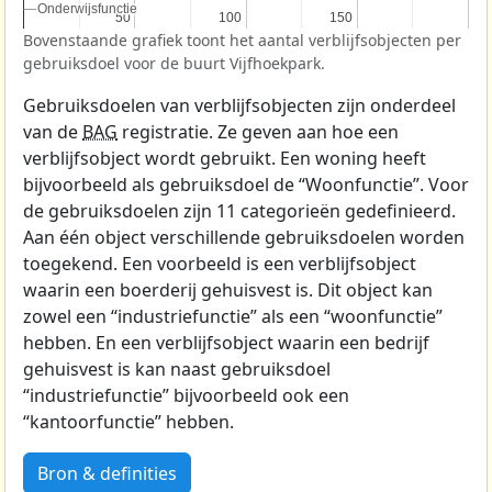
Onderwijsfunctie
Onderwijsfunctie
50
50
100
100
150
150
Bovenstaande grafiek toont het aantal verblijfsobjecten per
gebruiksdoel voor de buurt Vijfhoekpark.
Gebruiksdoelen van verblijfsobjecten zijn onderdeel
van de
BAG
registratie. Ze geven aan hoe een
verblijfsobject wordt gebruikt. Een woning heeft
bijvoorbeeld als gebruiksdoel de “Woonfunctie”. Voor
de gebruiksdoelen zijn 11 categorieën gedefinieerd.
Aan één object verschillende gebruiksdoelen worden
toegekend. Een voorbeeld is een verblijfsobject
waarin een boerderij gehuisvest is. Dit object kan
zowel een “industriefunctie” als een “woonfunctie”
hebben. En een verblijfsobject waarin een bedrijf
gehuisvest is kan naast gebruiksdoel
“industriefunctie” bijvoorbeeld ook een
“kantoorfunctie” hebben.
Bron & definities