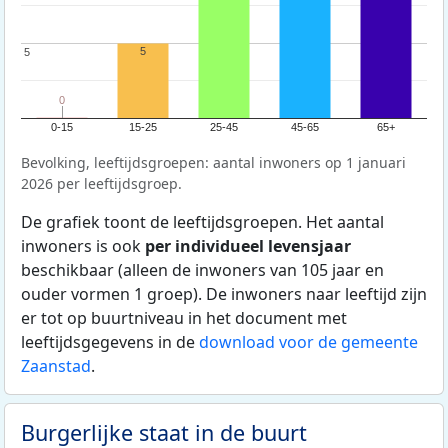
5
5
5
0
0
0-15
15-25
25-45
45-65
65+
Bevolking, leeftijdsgroepen: aantal inwoners op 1 januari
2026 per leeftijdsgroep.
De grafiek toont de leeftijdsgroepen. Het aantal
inwoners is ook
per individueel levensjaar
beschikbaar (alleen de inwoners van 105 jaar en
ouder vormen 1 groep). De inwoners naar leeftijd zijn
er tot op buurtniveau in het document met
leeftijdsgegevens in de
download voor de gemeente
Zaanstad
.
Burgerlijke staat in de buurt