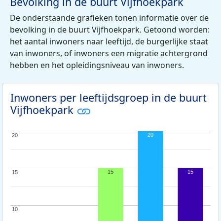
Bevolking in de buurt Vijfhoekpark
De onderstaande grafieken tonen informatie over de
bevolking in de buurt Vijfhoekpark. Getoond worden:
het aantal inwoners naar leeftijd, de burgerlijke staat
van inwoners, of inwoners een migratie achtergrond
hebben en het opleidingsniveau van inwoners.
Inwoners per leeftijdsgroep in de buurt
Vijfhoekpark
20
20
20
15
15
15
15
10
10