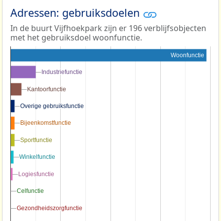
Adressen: gebruiksdoelen
In de buurt Vijfhoekpark zijn er 196 verblijfsobjecten
met het gebruiksdoel woonfunctie.
Woonfunctie
Industriefunctie
Industriefunctie
Kantoorfunctie
Kantoorfunctie
Overige gebruiksfunctie
Overige gebruiksfunctie
Bijeenkomstfunctie
Bijeenkomstfunctie
Sportfunctie
Sportfunctie
Winkelfunctie
Winkelfunctie
Logiesfunctie
Logiesfunctie
Celfunctie
Celfunctie
Gezondheidszorgfunctie
Gezondheidszorgfunctie