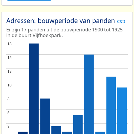
Adressen: bouwperiode van panden
Er zijn 17 panden uit de bouwperiode 1900 tot 1925
in de buurt Vijfhoekpark.
18
18
15
15
13
13
10
10
8
8
5
5
3
3