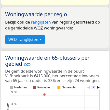
Woningwaarde per regio
Bekijk ook de
ranglijsten
van regio's gesorteerd op
de gemiddelde
WOZ
woningwaarde:
WOZ ranglijsten
Woningwaarde en 65-plussers per
gebied
De gemiddelde woningwaarde in de buurt
Vijfhoekpark is €415.000, het percentage inwoners
van 65 jaar en ouder is 33% en er zijn 24 woningen.
Nederland
Provincie…
Gemeente…
1/3
35%
35%
30%
30%