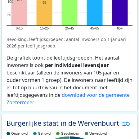
105
100
100
95
50
50
0-15
15-25
25-45
45-65
65+
Bevolking, leeftijdsgroepen: aantal inwoners op 1 januari
2026 per leeftijdsgroep.
De grafiek toont de leeftijdsgroepen. Het aantal
inwoners is ook
per individueel levensjaar
beschikbaar (alleen de inwoners van 105 jaar en
ouder vormen 1 groep). De inwoners naar leeftijd zijn
er tot op buurtniveau in het document met
leeftijdsgegevens in de
download voor de gemeente
Zoetermeer
.
Burgerlijke staat in de Wervenbuurt
Ongehuwd
Gehuwd
Gescheiden
Verweduwd