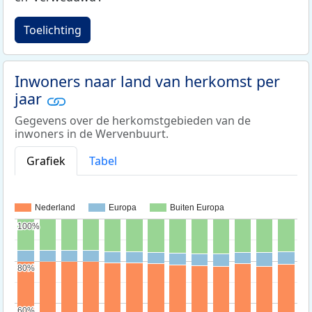
Toelichting
Inwoners naar land van herkomst per
jaar
Gegevens over de herkomstgebieden van de
inwoners in de Wervenbuurt.
Grafiek
Tabel
Nederland
Europa
Buiten Europa
100%
100%
80%
80%
60%
60%