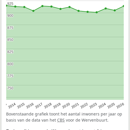
925
925
900
900
875
875
850
850
825
825
800
800
775
775
750
750
2022
2015
2021
2014
2020
2013
2026
2019
2025
2018
2024
2017
2023
2016
Bovenstaande grafiek toont het aantal inwoners per jaar op
basis van de data van het
CBS
voor de Wervenbuurt.