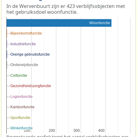
In de Wervenbuurt zijn er 423 verblijfsobjecten met
het gebruiksdoel woonfunctie.
Woonfunctie
Bijeenkomstfunctie
Bijeenkomstfunctie
Industriefunctie
Industriefunctie
Overige gebruiksfunctie
Overige gebruiksfunctie
Onderwijsfunctie
Onderwijsfunctie
Celfunctie
Celfunctie
Gezondheidszorgfunctie
Gezondheidszorgfunctie
Logiesfunctie
Logiesfunctie
Kantoorfunctie
Kantoorfunctie
Sportfunctie
Sportfunctie
Winkelfunctie
Winkelfunctie
100
100
200
200
300
300
400
400
Bovenstaande grafiek toont het aantal verblijfsobjecten per