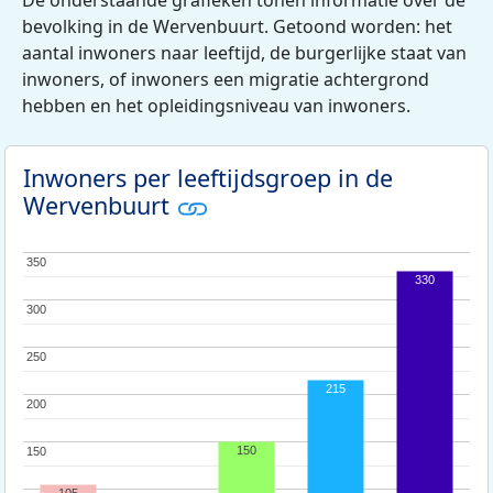
bevolking in de Wervenbuurt. Getoond worden: het
aantal inwoners naar leeftijd, de burgerlijke staat van
inwoners, of inwoners een migratie achtergrond
hebben en het opleidingsniveau van inwoners.
Inwoners per leeftijdsgroep in de
Wervenbuurt
350
350
330
300
300
250
250
215
200
200
150
150
150