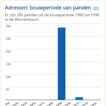
Adressen: bouwperiode van panden
Er zijn 285 panden uit de bouwperiode 1980 tot 1990
in de Wervenbuurt.
300
300
250
250
200
200
150
150
100
100
50
50
oor 1700