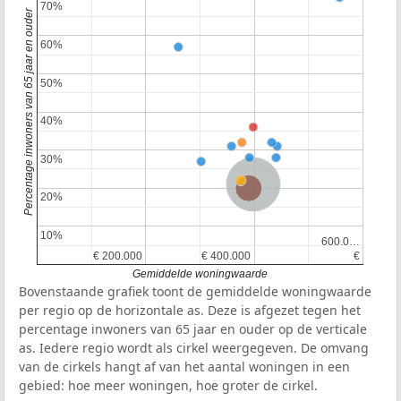
70%
70%
Percentage inwoners van 65 jaar en ouder
60%
60%
50%
50%
40%
40%
30%
30%
Nederland
Provincie Zuid-Holland
20%
20%
10%
10%
600.0…
600.0…
€ 200.000
€ 200.000
€ 400.000
€ 400.000
€
€
Gemiddelde woningwaarde
Bovenstaande grafiek toont de gemiddelde woningwaarde
per regio op de horizontale as. Deze is afgezet tegen het
percentage inwoners van 65 jaar en ouder op de verticale
as. Iedere regio wordt als cirkel weergegeven. De omvang
van de cirkels hangt af van het aantal woningen in een
gebied: hoe meer woningen, hoe groter de cirkel.