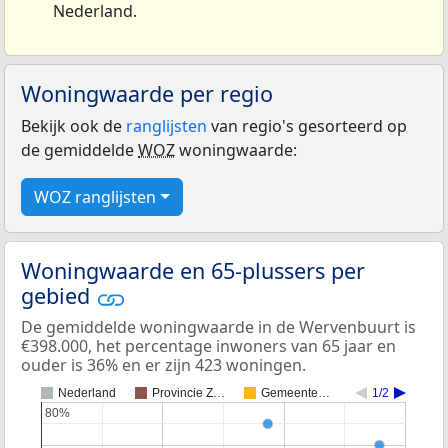
Nederland.
Woningwaarde per regio
Bekijk ook de
ranglijsten
van regio's gesorteerd op
de gemiddelde
WOZ
woningwaarde:
WOZ ranglijsten
Woningwaarde en 65-plussers per
gebied
De gemiddelde woningwaarde in de Wervenbuurt is
€398.000, het percentage inwoners van 65 jaar en
ouder is 36% en er zijn 423 woningen.
Nederland
Provincie Z…
Gemeente…
1/2
80%
80%