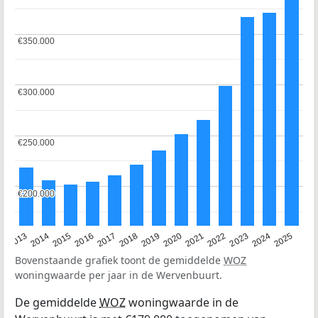
€350.000
€350.000
€300.000
€300.000
€250.000
€250.000
€200.000
€200.000
2015
2021
2014
2020
2013
2019
2025
2018
2024
2017
2023
2016
2022
Bovenstaande grafiek toont de gemiddelde
WOZ
woningwaarde per jaar in de Wervenbuurt.
De gemiddelde
WOZ
woningwaarde in de