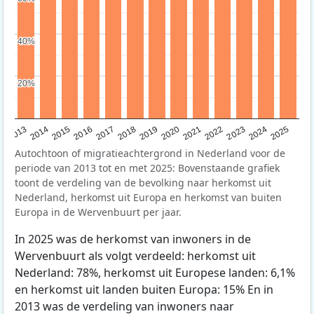
40%
40%
20%
20%
2015
2014
2021
2013
2020
2019
2018
2025
2017
2024
2023
2016
2022
Autochtoon of migratieachtergrond in Nederland voor de
periode van 2013 tot en met 2025: Bovenstaande grafiek
toont de verdeling van de bevolking naar herkomst uit
Nederland, herkomst uit Europa en herkomst van buiten
Europa in de Wervenbuurt per jaar.
In 2025 was de herkomst van inwoners in de
Wervenbuurt als volgt verdeeld: herkomst uit
Nederland: 78%, herkomst uit Europese landen: 6,1%
en herkomst uit landen buiten Europa: 15% En in
2013 was de verdeling van inwoners naar