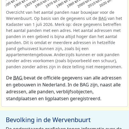
1950 tot 1970
1990 tot 2000
1900 tot 1925
2020 en later
1970 tot 1980
2000 tot 2010
1925 tot 1950
1980 tot 1990
1700 tot 1900
2010 tot 2020
Overzicht van het aantal panden naar bouwjaar voor de
Wervenbuurt. Op basis van de gegevens uit de
BAG
van het
Kadaster van 1 juli 2026. Merk op: deze gegevens betreffen
het aantal panden met een adres. Het aantal adressen met
panden in een gebied is bijna altijd hoger dan het aantal
panden. Dit is omdat er meerdere adressen in hetzelfde
pand gehuisvest kunnen zijn, zoals bij een
appartementengebouw. Anderzijds kunnen er ook panden
zonder adres voorkomen (zoals bijvoorbeeld een schuur),
panden zonder adres zijn in deze telling niet meegenomen.
De
BAG
bevat de officiële gegevens van alle adressen
en gebouwen in Nederland. In de BAG zijn, naast alle
adressen, alle panden, verblijfsobjecten,
standplaatsen en ligplaatsen geregistreerd.
Bevolking in de Wervenbuurt
De onderstaande grafieken tonen informatie over de