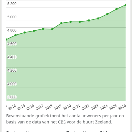
5.200
5.200
5.000
5.000
4.800
4.800
4.600
4.600
4.400
4.400
4.200
4.200
4.000
4.000
3.800
3.800
2022
2015
2021
2014
2020
2013
2026
2019
2025
2018
2024
2017
2023
2016
Bovenstaande grafiek toont het aantal inwoners per jaar op
basis van de data van het
CBS
voor de buurt Zeeland.