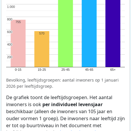
1.000
1.000
800
800
755
600
600
570
400
400
200
200
0-15
15-25
25-45
45-65
65+
Bevolking, leeftijdsgroepen: aantal inwoners op 1 januari
2026 per leeftijdsgroep.
De grafiek toont de leeftijdsgroepen. Het aantal
inwoners is ook
per individueel levensjaar
beschikbaar (alleen de inwoners van 105 jaar en
ouder vormen 1 groep). De inwoners naar leeftijd zijn
er tot op buurtniveau in het document met