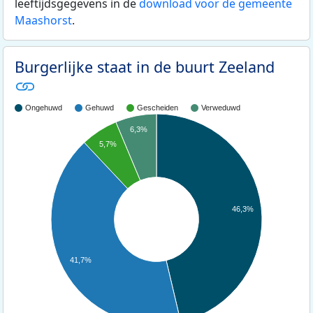
leeftijdsgegevens in de
download voor de gemeente
Maashorst
.
Burgerlijke staat in de buurt Zeeland
Ongehuwd
Gehuwd
Gescheiden
Verweduwd
6,3%
5,7%
46,3%
41,7%