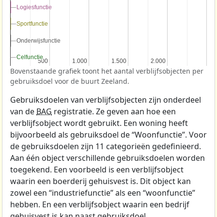
Logiesfunctie
Logiesfunctie
Sportfunctie
Sportfunctie
Onderwijsfunctie
Onderwijsfunctie
Celfunctie
Celfunctie
500
500
1.000
1.000
1.500
1.500
2.000
2.000
Bovenstaande grafiek toont het aantal verblijfsobjecten per
gebruiksdoel voor de buurt Zeeland.
Gebruiksdoelen van verblijfsobjecten zijn onderdeel
van de
BAG
registratie. Ze geven aan hoe een
verblijfsobject wordt gebruikt. Een woning heeft
bijvoorbeeld als gebruiksdoel de “Woonfunctie”. Voor
de gebruiksdoelen zijn 11 categorieën gedefinieerd.
Aan één object verschillende gebruiksdoelen worden
toegekend. Een voorbeeld is een verblijfsobject
waarin een boerderij gehuisvest is. Dit object kan
zowel een “industriefunctie” als een “woonfunctie”
hebben. En een verblijfsobject waarin een bedrijf
gehuisvest is kan naast gebruiksdoel