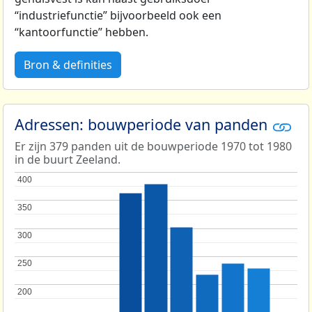
“industriefunctie” bijvoorbeeld ook een
“kantoorfunctie” hebben.
Bron & definities
Adressen: bouwperiode van panden
Er zijn 379 panden uit de bouwperiode 1970 tot 1980
in de buurt Zeeland.
400
400
350
350
300
300
250
250
200
200