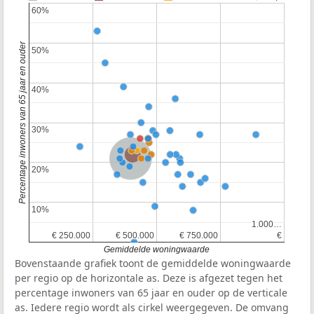
60%
60%
Percentage inwoners van 65 jaar en ouder
50%
50%
40%
40%
30%
30%
Provincie Noord-Brabant
Nederland
20%
20%
10%
10%
1.000…
1.000…
€ 250.000
€ 250.000
€ 500.000
€ 500.000
€ 750.000
€ 750.000
€
€
Gemiddelde woningwaarde
Bovenstaande grafiek toont de gemiddelde woningwaarde
per regio op de horizontale as. Deze is afgezet tegen het
percentage inwoners van 65 jaar en ouder op de verticale
as. Iedere regio wordt als cirkel weergegeven. De omvang