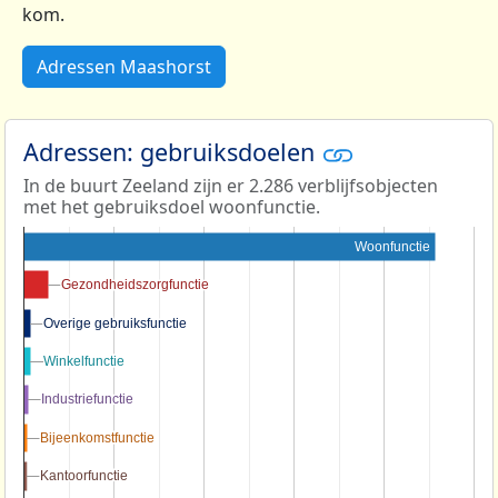
kom.
Adressen Maashorst
Adressen: gebruiksdoelen
In de buurt Zeeland zijn er 2.286 verblijfsobjecten
met het gebruiksdoel woonfunctie.
Woonfunctie
Gezondheidszorgfunctie
Gezondheidszorgfunctie
Overige gebruiksfunctie
Overige gebruiksfunctie
Winkelfunctie
Winkelfunctie
Industriefunctie
Industriefunctie
Bijeenkomstfunctie
Bijeenkomstfunctie
Kantoorfunctie
Kantoorfunctie