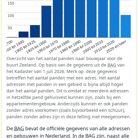
150
150
100
100
50
50
1950 tot 1970
1990 tot 2000
1900 tot 1925
2020 en later
1970 tot 1980
oor 1700
2000 tot 2010
1925 tot 1950
1980 tot 1990
1700 tot 1900
2010 tot 2020
Overzicht van het aantal panden naar bouwjaar voor de
buurt Zeeland. Op basis van de gegevens uit de
BAG
van
het Kadaster van 1 juli 2026. Merk op: deze gegevens
betreffen het aantal panden met een adres. Het aantal
adressen met panden in een gebied is bijna altijd hoger
dan het aantal panden. Dit is omdat er meerdere adressen
in hetzelfde pand gehuisvest kunnen zijn, zoals bij een
appartementengebouw. Anderzijds kunnen er ook panden
zonder adres voorkomen (zoals bijvoorbeeld een schuur),
panden zonder adres zijn in deze telling niet meegenomen.
De
BAG
bevat de officiële gegevens van alle adressen
en gebouwen in Nederland. In de BAG zijn, naast alle