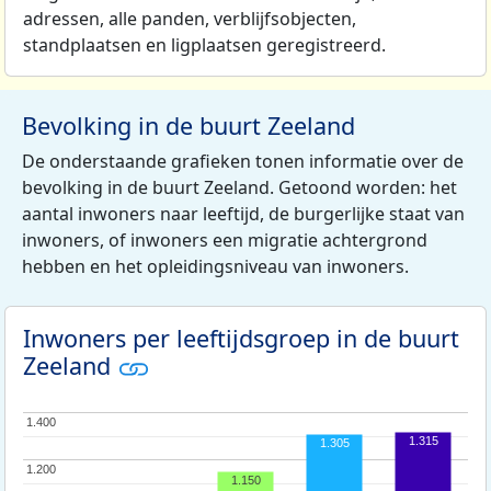
adressen, alle panden, verblijfsobjecten,
standplaatsen en ligplaatsen geregistreerd.
Bevolking in de buurt Zeeland
De onderstaande grafieken tonen informatie over de
bevolking in de buurt Zeeland. Getoond worden: het
aantal inwoners naar leeftijd, de burgerlijke staat van
inwoners, of inwoners een migratie achtergrond
hebben en het opleidingsniveau van inwoners.
Inwoners per leeftijdsgroep in de buurt
Zeeland
1.400
1.400
1.315
1.305
1.200
1.200
1.150