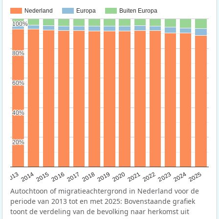
Nederland
Europa
Buiten Europa
100%
100%
80%
80%
60%
60%
40%
40%
20%
20%
2015
2014
2021
2013
2020
2019
2018
2025
2017
2024
2023
2016
2022
Autochtoon of migratieachtergrond in Nederland voor de
periode van 2013 tot en met 2025: Bovenstaande grafiek
toont de verdeling van de bevolking naar herkomst uit