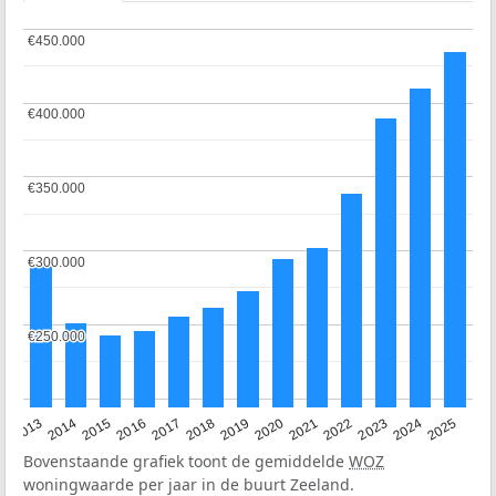
€450.000
€450.000
€400.000
€400.000
€350.000
€350.000
€300.000
€300.000
€250.000
€250.000
2015
2021
2014
2020
2013
2019
2025
2018
2024
2017
2023
2016
2022
Bovenstaande grafiek toont de gemiddelde
WOZ
woningwaarde per jaar in de buurt Zeeland.