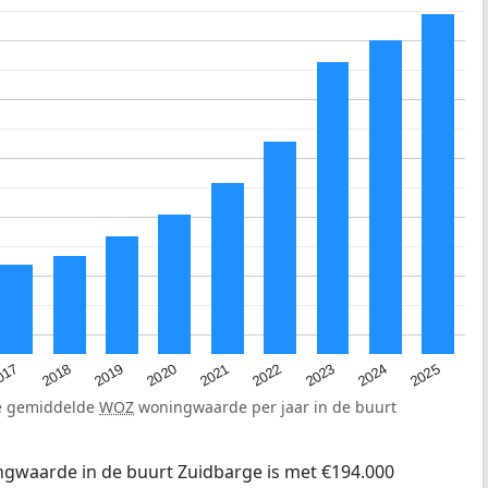
2023
2020
2025
017
2022
2019
2024
2021
2018
de gemiddelde
WOZ
woningwaarde per jaar in de buurt
gwaarde in de buurt Zuidbarge is met €194.000