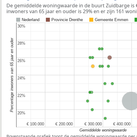
De gemiddelde woningwaarde in de buurt Zuidbarge is 
inwoners van 65 jaar en ouder is 29% en er zijn 161 won
Nederland
Provincie Drenthe
Gemeente Emmen
30%
30%
Percentage inwoners van 65 jaar en ouder
28%
28%
26%
26%
24%
24%
22%
22%
Nederla
20%
20%
€ 100.000
€ 100.000
€ 200.000
€ 200.000
€ 300.000
€ 300.000
€ 400.000
€ 400.000
Gemiddelde woningwaarde
Bovenstaande grafiek toont de gemiddelde woningwaarde per r