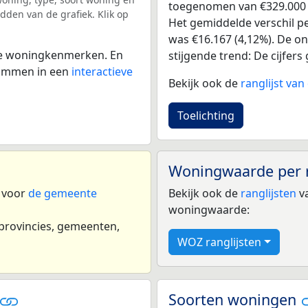
toegenomen van €329.000 in
dden van de grafiek. Klik op
Het gemiddelde verschil pe
was €16.167 (4,12%). De ont
 de woningkenmerken. En
stijgende trend: De cijfers 
 Emmen in een
interactieve
Bekijk ook de
ranglijst v
Toelichting
Woningwaarde per 
n voor
de gemeente
Bekijk ook de
ranglijsten
va
woningwaarde:
 provincies, gemeenten,
WOZ ranglijsten
Soorten woningen