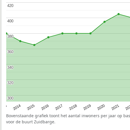
420
420
400
400
380
380
360
360
340
340
320
320
300
300
2017
20
2014
2019
2016
2021
2013
2018
2015
2020
Bovenstaande grafiek toont het aantal inwoners per jaar op ba
voor de buurt Zuidbarge.