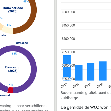
€500.000
€500.000
€450.000
€450.000
€400.000
€400.000
€350.000
€350.000
€300.000
€300.000
€250.000
€250.000
2015
2
2014
2016
2013
Bovenstaande grafiek toont 
Zuidbarge.
woningen naar verschillende
De gemiddelde
WOZ
wonin
ning, type, soort woning en