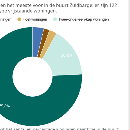
n het meeste voor in de buurt Zuidbarge: er zijn 122
ype vrijstaande woningen.
ningen
Hoekwoningen
Twee-onder-één-kap woningen
16,1%
75,8%
nt het aantal en percentage woningen naar type in de buurt