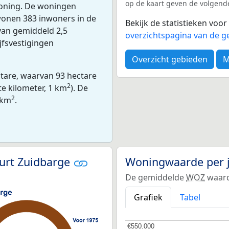
op de kaart geven de volgend
oning. De woningen
wonen 383 inwoners in de
Bekijk de statistieken vo
van gemiddeld 2,5
overzichtspagina van de 
jfsvestigingen
Overzicht gebieden
M
ctare, waarvan 93 hectare
2
te kilometer, 1 km
). De
2
 km
.
urt Zuidbarge
Woningwaarde per 
De gemiddelde
WOZ
waard
Grafiek
Tabel
€550.000
€550.000