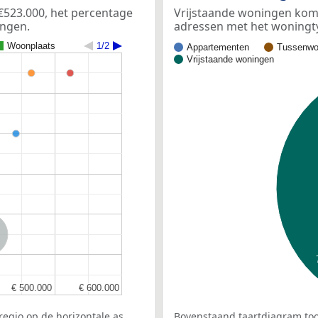
€523.000, het percentage
Vrijstaande woningen kome
ingen.
adressen met het woningt
Woonplaats
1/2
Appartementen
Tussenwo
Vrijstaande woningen
nd
€ 500.000
€ 500.000
€ 600.000
€ 600.000
egio op de horizontale as.
Bovenstaand taartdiagram too