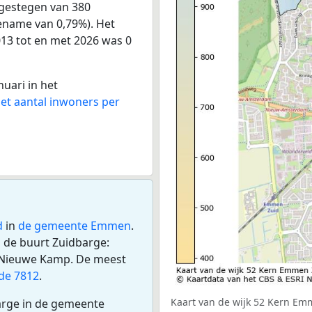
 gestegen van 380
oename van 0,79%). Het
013 tot en met 2026 was 0
nuari in het
het aantal inwoners per
d
in
de gemeente Emmen
.
n de buurt Zuidbarge:
 Nieuwe Kamp. De meest
de 7812
.
Kaart van de wijk 52 Kern Emm
arge in de gemeente