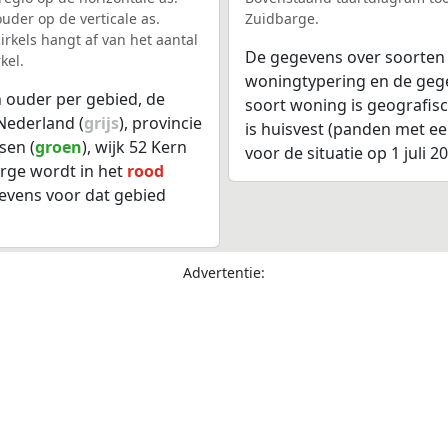
uder op de verticale as.
Zuidbarge.
rkels hangt af van het aantal
De gegevens over soorten
kel.
woningtypering en de gegev
 ouder per gebied, de
soort woning is geografis
Nederland (
grijs
), provincie
is huisvest (panden met e
sen (
groen
), wijk 52 Kern
voor de situatie op 1 juli 2
arge wordt in het
rood
evens voor dat gebied
Advertentie: