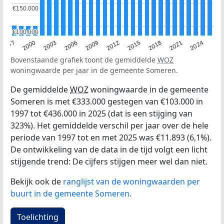
€150.000
€150.000
€100.000
€100.000
2003
2012
1997
2021
2006
2015
2000
2024
2009
2018
Bovenstaande grafiek toont de gemiddelde
WOZ
woningwaarde per jaar in de gemeente Someren.
De gemiddelde
WOZ
woningwaarde in de gemeente
Someren is met €333.000 gestegen van €103.000 in
1997 tot €436.000 in 2025 (dat is een stijging van
323%). Het gemiddelde verschil per jaar over de hele
periode van 1997 tot en met 2025 was €11.893 (6,1%).
De ontwikkeling van de data in de tijd volgt een licht
stijgende trend: De cijfers stijgen meer wel dan niet.
Bekijk ook de
ranglijst van de woningwaarden per
buurt in de gemeente Someren
.
Toelichting