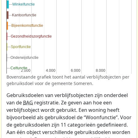
Winkelfunctie
Winkelfunctie
Kantoorfunctie
Kantoorfunctie
Bijeenkomstfunctie
Bijeenkomstfunctie
Gezondheidszorgfunctie
Gezondheidszorgfunctie
Sportfunctie
Sportfunctie
Onderwijsfunctie
Onderwijsfunctie
Celfunctie
Celfunctie
2.000
2.000
4.000
4.000
6.000
6.000
8.000
8.000
Bovenstaande grafiek toont het aantal verblijfsobjecten per
gebruiksdoel voor de gemeente Someren.
Gebruiksdoelen van verblijfsobjecten zijn onderdeel
van de
BAG
registratie. Ze geven aan hoe een
verblijfsobject wordt gebruikt. Een woning heeft
bijvoorbeeld als gebruiksdoel de “Woonfunctie”. Voor
de gebruiksdoelen zijn 11 categorieën gedefinieerd.
Aan één object verschillende gebruiksdoelen worden