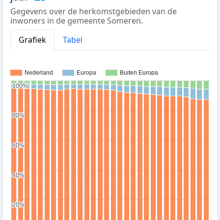
Gegevens over de herkomstgebieden van de
inwoners in de gemeente Someren.
Grafiek
Tabel
Nederland
Europa
Buiten Europa
100%
100%
80%
80%
60%
60%
40%
40%
20%
20%