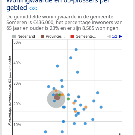
gebied
De gemiddelde woningwaarde in de gemeente
Someren is €436.000, het percentage inwoners van
65 jaar en ouder is 23% en er zijn 8.585 woningen.
Nederland
Provincie…
Gemeente…
1/2
50%
50%
Percentage inwoners van 65 jaar en ouder
40%
40%
30%
30%
Provincie Noord-Brabant
Nederland
20%
20%
10%
10%
€
€