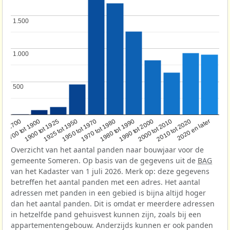
1.500
1.500
1.000
1.000
500
500
1950 tot 1970
1990 tot 2000
1900 tot 1925
2020 en later
1970 tot 1980
oor 1700
2000 tot 2010
1925 tot 1950
1980 tot 1990
1700 tot 1900
2010 tot 2020
Overzicht van het aantal panden naar bouwjaar voor de
gemeente Someren. Op basis van de gegevens uit de
BAG
van het Kadaster van 1 juli 2026. Merk op: deze gegevens
betreffen het aantal panden met een adres. Het aantal
adressen met panden in een gebied is bijna altijd hoger
dan het aantal panden. Dit is omdat er meerdere adressen
in hetzelfde pand gehuisvest kunnen zijn, zoals bij een
appartementengebouw. Anderzijds kunnen er ook panden