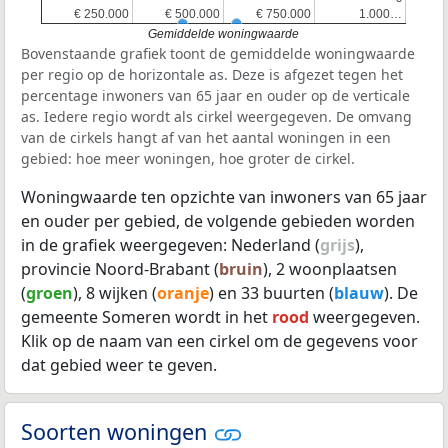
€ 250.000
€ 250.000
€ 500.000
€ 500.000
€ 750.000
€ 750.000
1.000…
1.000…
Gemiddelde woningwaarde
Bovenstaande grafiek toont de gemiddelde woningwaarde
per regio op de horizontale as. Deze is afgezet tegen het
percentage inwoners van 65 jaar en ouder op de verticale
as. Iedere regio wordt als cirkel weergegeven. De omvang
van de cirkels hangt af van het aantal woningen in een
gebied: hoe meer woningen, hoe groter de cirkel.
Woningwaarde ten opzichte van inwoners van 65 jaar
en ouder per gebied, de volgende gebieden worden
in de grafiek weergegeven: Nederland (
grijs
),
provincie Noord-Brabant (
bruin
), 2 woonplaatsen
(
groen
), 8 wijken (
oranje
) en 33 buurten (
blauw
). De
gemeente Someren wordt in het
rood
weergegeven.
Klik op de naam van een cirkel om de gegevens voor
dat gebied weer te geven.
Soorten woningen