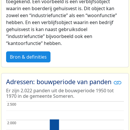
toegekend. Een voorbeeld is een verblijfsobject
waarin een boerderij gehuisvest is. Dit object kan
zowel een “industriefunctie” als een “woonfunctie”
hebben. En een verblijfsobject waarin een bedrijf
gehuisvest is kan naast gebruiksdoel
“industriefunctie” bijvoorbeeld ook een
“kantoorfunctie” hebben.
Bron & definities
Adressen: bouwperiode van panden
Er zijn 2.022 panden uit de bouwperiode 1950 tot
1970 in de gemeente Someren.
2.500
2.500
2.000
2.000