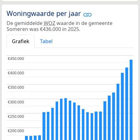
Woningwaarde per jaar
De gemiddelde
WOZ
waarde in de gemeente
Someren was €436.000 in 2025.
Grafiek
Tabel
€450.000
€450.000
€400.000
€400.000
€350.000
€350.000
€300.000
€300.000
€250.000
€250.000
€200.000
€200.000